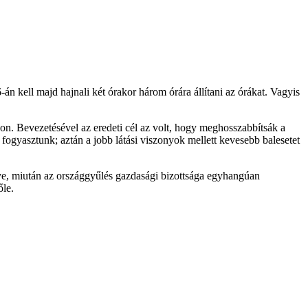
án kell majd hajnali két órakor három órára állítani az órákat. Vagyis
kon. Bevezetésével az eredeti cél az volt, hogy meghosszabbítsák a
fogyasztunk; aztán a jobb látási viszonyok mellett kevesebb balesetet
gye, miután az országgyűlés gazdasági bizottsága egyhangúan
őle.