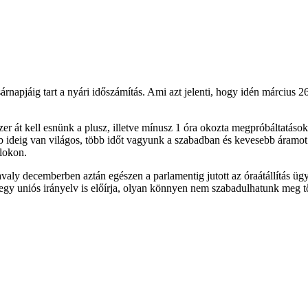
apjáig tart a nyári időszámítás. Ami azt jelenti, hogy idén március 26-
szer át kell esnünk a plusz, illetve mínusz 1 óra okozta megpróbáltatáso
bb ideig van világos, több időt vagyunk a szabadban és kevesebb áramot 
lokon.
avaly decemberben aztán egészen a parlamentig jutott az óraátállítás ü
st egy uniós irányelv is előírja, olyan könnyen nem szabadulhatunk meg t