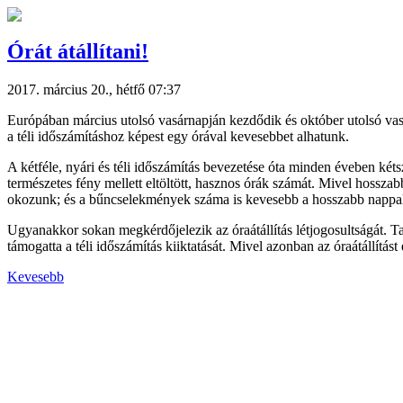
Órát átállítani!
2017. március 20., hétfő 07:37
Európában március utolsó vasárnapján kezdődik és október utolsó vasárn
a téli időszámításhoz képest egy órával kevesebbet alhatunk.
A kétféle, nyári és téli időszámítás bevezetése óta minden éveben két
természetes fény mellett eltöltött, hasznos órák számát. Mivel hossza
okozunk; és a bűncselekmények száma is kevesebb a hosszabb nappa
Ugyanakkor sokan megkérdőjelezik az óraátállítás létjogosultságát. T
támogatta a téli időszámítás kiiktatását. Mivel azonban az óraátállítá
Kevesebb