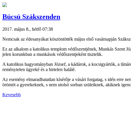
Búcsú Szákszenden
2017. május 8., hétfő 07:38
Nemcsak az édesanyákat köszöntötték május első vasárnapján Szákszend
Ez az alkalom a katolikus templom védőszentjének, Munkás Szent Józ
jelen korunkban a munkások védőszentjeként tisztelik.
A katolikus hagyományban József, a kádárok, a kocsigyártók, a tímárok
reménytelen ügyeké és a hirtelen halálé.
Az esemény elmaradhatatlan kísérője a vásári forgatag, s idén erre ne
örömöt a gyerekeknek, s nem utolsó sorban szüleiknek, akiknek igencs
Kevesebb