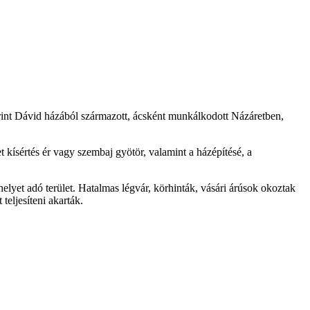
rint Dávid házából származott, ácsként munkálkodott Názáretben,
 kísértés ér vagy szembaj gyötör, valamint a házépítésé, a
elyet adó terület. Hatalmas légvár, körhinták, vásári árúsok okoztak
eljesíteni akarták.