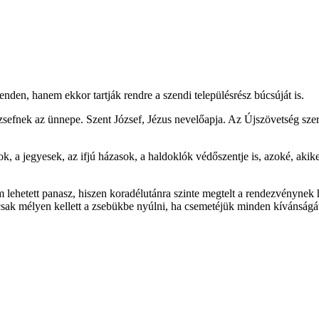
en, hanem ekkor tartják rendre a szendi településrész búcsúját is.
sefnek az ünnepe. Szent József, Jézus nevelőapja. Az Újszövetség sze
, a jegyesek, az ifjú házasok, a haldoklók védőszentje is, azoké, akiket
m lehetett panasz, hiszen koradélutánra szinte megtelt a rendezvénynek h
ak mélyen kellett a zsebükbe nyúlni, ha csemetéjük minden kívánságát t