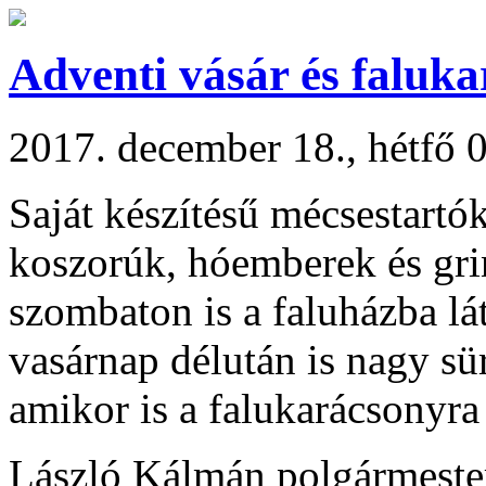
Adventi vásár és faluk
2017. december 18., hétfő 
Saját készítésű mécsestartó
koszorúk, hóemberek és gri
szombaton is a faluházba lá
vasárnap délután is nagy sü
amikor is a falukarácsonyra 
László Kálmán polgármester