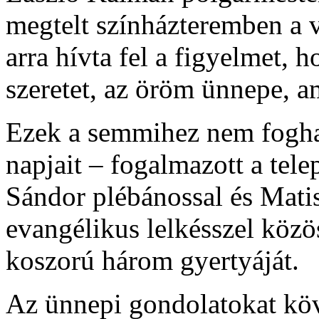
megtelt színházteremben a v
arra hívta fel a figyelmet, 
szeretet, az öröm ünnepe, a
Ezek a semmihez nem foghat
napjait – fogalmazott a tele
Sándor plébánossal és Mati
evangélikus lelkésszel közö
koszorú három gyertyáját.
Az ünnepi gondolatokat kö