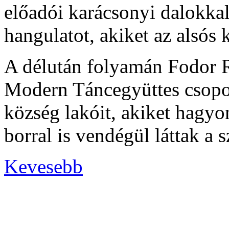
előadói karácsonyi dalokka
hangulatot, akiket az alsós
A délután folyamán Fodor R
Modern Táncegyüttes csopor
község lakóit, akiket hagyo
borral is vendégül láttak a 
Kevesebb