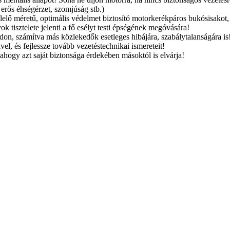
 erős éhségérzet, szomjúság stb.)
elő méretű, optimális védelmet biztosító motorkerékpáros bukósisakot, 
k tisztelete jelenti a fő esélyt testi épségének megóvására!
n, számítva más közlekedők esetleges hibájára, szabálytalanságára is
el, és fejlessze tovább vezetéstechnikai ismereteit!
ogy azt saját biztonsága érdekében másoktól is elvárja!