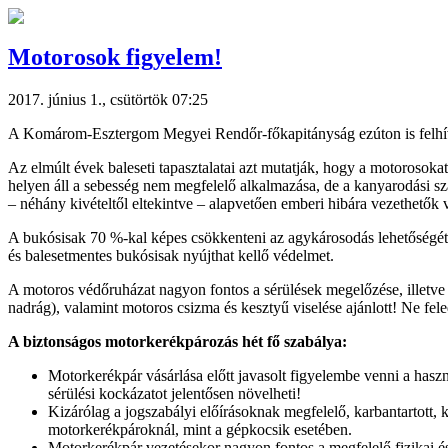
Motorosok figyelem!
2017. június 1., csütörtök 07:25
A Komárom-Esztergom Megyei Rendőr-főkapitányság ezúton is felhívj
Az elmúlt évek baleseti tapasztalatai azt mutatják, hogy a motorosoka
helyen áll a sebesség nem megfelelő alkalmazása, de a kanyarodási szab
– néhány kivételtől eltekintve – alapvetően emberi hibára vezethetők v
A bukósisak 70 %-kal képes csökkenteni az agykárosodás lehetőségét Ál
és balesetmentes bukósisak nyújthat kellő védelmet.
A motoros védőruházat nagyon fontos a sérülések megelőzése, illetve 
nadrág), valamint motoros csizma és kesztyű viselése ajánlott! Ne fe
A biztonságos motorkerékpározás hét fő szabálya:
Motorkerékpár vásárlása előtt javasolt figyelembe venni a haszná
sérülési kockázatot jelentősen növelheti!
Kizárólag a jogszabályi előírásoknak megfelelő, karbantartott,
motorkerékpároknál, mint a gépkocsik esetében.
Motorkerékpár vezetésekor nagyon fontos a megfelelő fizikai és 