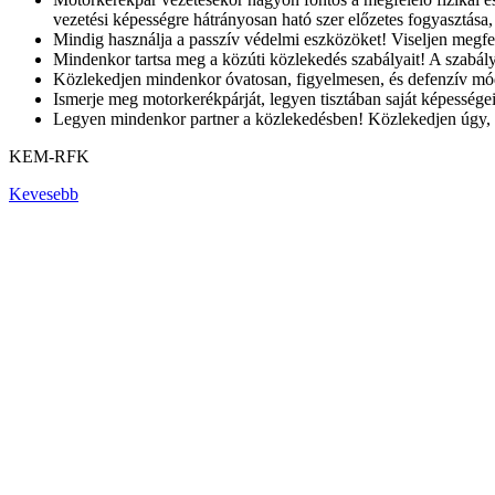
vezetési képességre hátrányosan ható szer előzetes fogyasztása,
Mindig használja a passzív védelmi eszközöket! Viseljen megfel
Mindenkor tartsa meg a közúti közlekedés szabályait! A szabályo
Közlekedjen mindenkor óvatosan, figyelmesen, és defenzív módo
Ismerje meg motorkerékpárját, legyen tisztában saját képességeiv
Legyen mindenkor partner a közlekedésben! Közlekedjen úgy, ah
KEM-RFK
Kevesebb