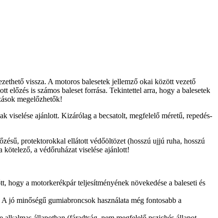
ezethető vissza. A motoros balesetek jellemző okai között vezető
t előzés is számos baleset forrása. Tekintettel arra, hogy a balesetek
lozások megelőzhetők!
 viselése ajánlott. Kizárólag a becsatolt, megfelelő méretű, repedés-
ésű, protektorokkal ellátott védőöltözet (hosszú ujjú ruha, hosszú
kötelező, a védőruházat viselése ajánlott!
lőtt, hogy a motorkerékpár teljesítményének növekedése a baleseti és
ban! A jó minőségű gumiabroncsok használata még fontosabb a
e alkalmas állapotban (fáradtság, nem megfelelő pszichés állapot,