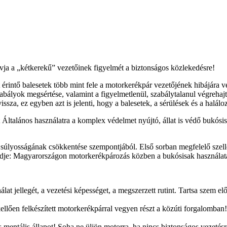
a a „kétkerekű” vezetőinek figyelmét a biztonságos közlekedésre!
t érintő balesetek több mint fele a motorkerékpár vezetőjének hibájára v
ályok megsértése, valamint a figyelmetlenül, szabálytalanul végrehajtot
issza, ez egyben azt is jelenti, hogy a balesetek, a sérülések és a halá
talános használatra a komplex védelmet nyújtó, állat is védő bukósisak
súlyosságának csökkentése szempontjából. Első sorban megfelelő szellőz
ledje: Magyarországon motorkerékpározás közben a bukósisak használata 
lat jellegét, a vezetési képességet, a megszerzett rutint. Tartsa szem e
 kellően felkészített motorkerékpárral vegyen részt a közúti forgalom
mentális állapot! Soha ne üljön motorra, ha nincs biztonságos vezetésr