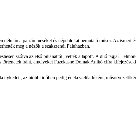
dden délután a pajzán meséket és népdalokat bemutató műsor. Az ismert 
erhették meg a nézők a szákszendi Faluházban.
sen szólva az első pillanattól „vették a lapot”. A duó tagjai – elmond
s történetek iránt, amelyeket Fazekasné Domak Anikó cifra kifejezésekkel 
ékenykedett, az utóbbi időben pedig énekes-előadóként, műsorvezetőként