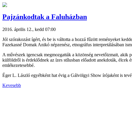
Pajzánkodtak a Faluházban
2016. április 12., kedd 07:00
Jól szórakozást ígért, és be is váltotta a hozzá fűzött reményeket ke
Fazekasné Domak Anikó népzenész, etnográfus interpretálásában ism
A művészek igencsak megmozgatták a közönség nevetőizmait, akik pestie
külföldről is érdeklődnek az ízes stílusban előadott anekdoták, élcek é
emlékezetesebbé.
Éger L. László egyébként hat évig a Gálvölgyi Show írójaként is tev
Kevesebb