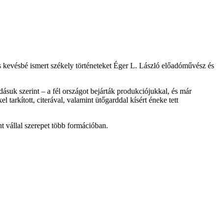
és kevésbé ismert székely történeteket Éger L. László előadóművész és
ásuk szerint – a fél országot bejárták produkciójukkal, és már
tarkított, citerával, valamint ütőgarddal kísért éneke tett
 vállal szerepet több formációban.