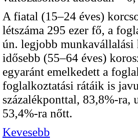
A fiatal (15–24 éves) korcs
létszáma 295 ezer fő, a fogl
ún. legjobb munkavállalási 
idősebb (55–64 éves) koros
egyaránt emelkedett a fogla
foglalkoztatási rátáik is jav
százalékponttal, 83,8%-ra, 
53,4%-ra nőtt.
Kevesebb