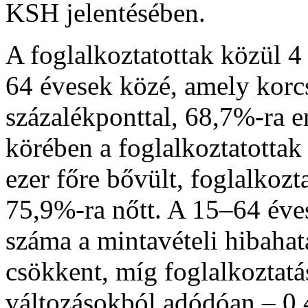
KSH jelentésében.
A foglalkoztatottak közül 4
64 évesek közé, amely korcs
százalékponttal, 68,7%-ra e
körében a foglalkoztatottak
ezer főre bővült, foglalkozta
75,9%-ra nőtt. A 15–64 éves
száma a mintavételi hibahat
csökkent, míg foglalkoztatá
változásokból adódóan – 0,4