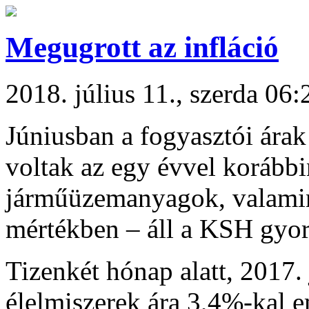
Megugrott az infláció
2018. július 11., szerda 06:
Júniusban a fogyasztói ára
voltak az egy évvel korábbin
járműüzemanyagok, valamint
mértékben – áll a KSH gyor
Tizenkét hónap alatt, 2017.
élelmiszerek ára 3,4%-kal em