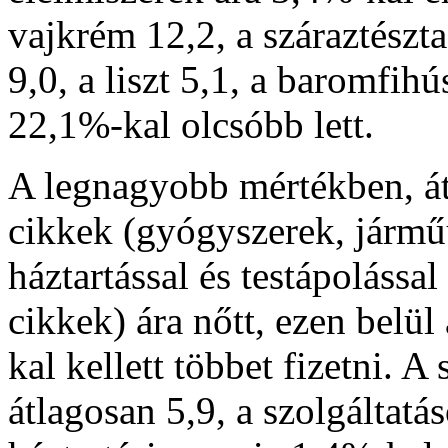
vajkrém 12,2, a száraztészta
9,0, a liszt 5,1, a baromfih
22,1%-kal olcsóbb lett.
A legnagyobb mértékben, á
cikkek (gyógyszerek, jármű
háztartással és testápolással
cikkek) ára nőtt, ezen bel
kal kellett többet fizetni. A
átlagosan 5,9, a szolgáltat