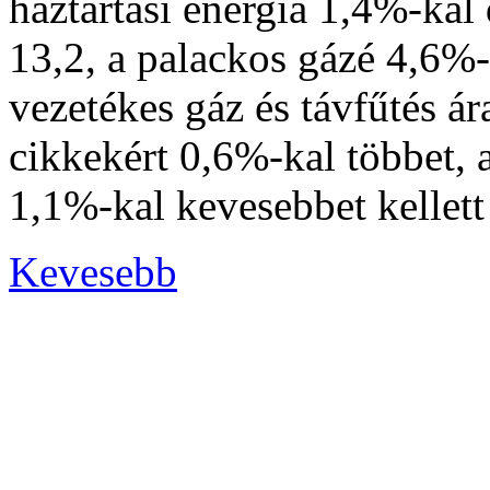
háztartási energia 1,4%-kal 
13,2, a palackos gázé 4,6%-
vezetékes gáz és távfűtés á
cikkekért 0,6%-kal többet, a
1,1%-kal kevesebbet kellett 
Kevesebb