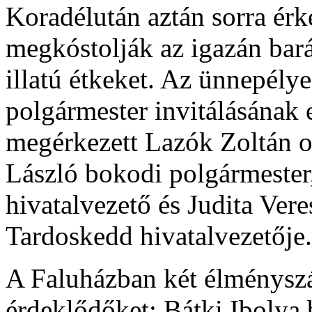
Koradélután aztán sorra ér
megkóstolják az igazán bará
illatú étkeket. Az ünnepél
polgármester invitálásának e
megérkezett Lazók Zoltán o
László bokodi polgármester
hivatalvezető és Judita Vere
Tardoskedd hivatalvezetője.
A Faluházban két élménysz
érdeklődőket: Bátki Ibolya 