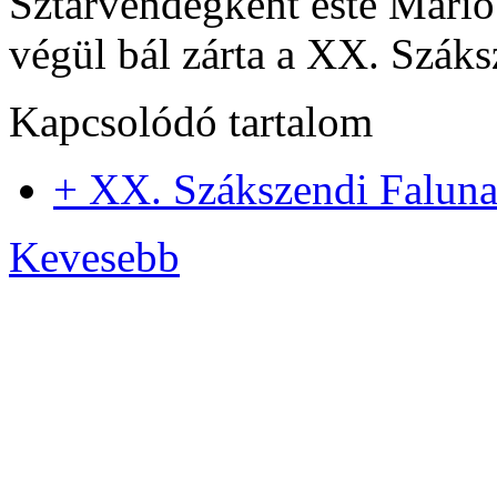
Sztárvendégként este Márió
végül bál zárta a XX. Szák
Kapcsolódó tartalom
+ XX. Szákszendi Falun
Kevesebb