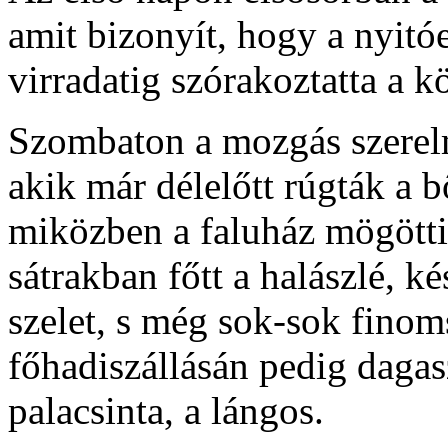
amit bizonyít, hogy a nyit
virradatig szórakoztatta a k
Szombaton a mozgás szerelm
akik már délelőtt rúgták a 
miközben a faluház mögötti 
sátrakban főtt a halászlé, k
szelet, s még sok-sok finom
főhadiszállásán pedig dagasz
palacsinta, a lángos.