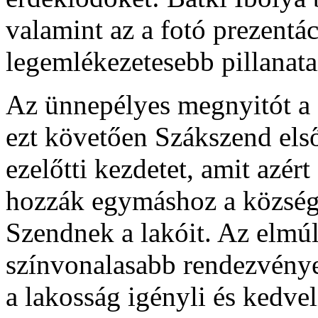
valamint az a fotó prezentá
legemlékezetesebb pillanatait
Az ünnepélyes megnyitót a F
ezt követően Szákszend első
ezelőtti kezdetet, amit azé
hozzák egymáshoz a község 
Szendnek a lakóit. Az elmúl
színvonalasabb rendezvények
a lakosság igényli és kedvel