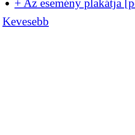
+ Az esemény plakátja [p
Kevesebb