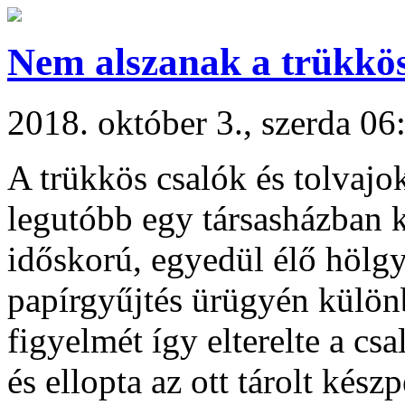
Nem alszanak a trükkö
2018. október 3., szerda 06
A trükkös csalók és tolvajok
legutóbb egy társasházban 
időskorú, egyedül élő hölgye
papírgyűjtés ürügyén különb
figyelmét így elterelte a csa
és ellopta az ott tárolt kész