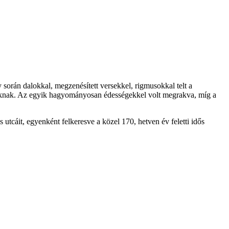
orán dalokkal, megzenésített versekkel, rigmusokkal telt a
ásoknak. Az egyik hagyományosan édességekkel volt megrakva, míg a
tcáit, egyenként felkeresve a közel 170, hetven év feletti idős