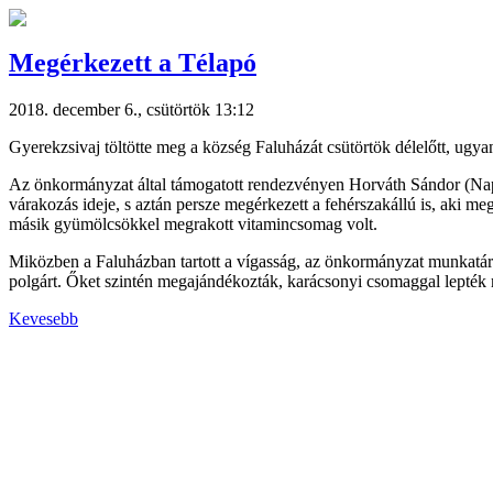
Megérkezett a Télapó
2018. december 6., csütörtök 13:12
Gyerekzsivaj töltötte meg a község Faluházát csütörtök délelőtt, ugy
Az önkormányzat által támogatott rendezvényen Horváth Sándor (Napla
várakozás ideje, s aztán persze megérkezett a fehérszakállú is, aki
másik gyümölcsökkel megrakott vitamincsomag volt.
Miközben a Faluházban tartott a vígasság, az önkormányzat munkatársai
polgárt. Őket szintén megajándékozták, karácsonyi csomaggal lepték
Kevesebb