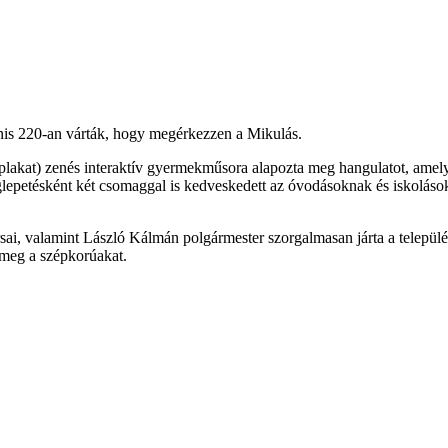
anis 220-an várták, hogy megérkezzen a Mikulás.
kat) zenés interaktív gyermekműsora alapozta meg hangulatot, amely s
 meglepetésként két csomaggal is kedveskedett az óvodásoknak és iskol
, valamint László Kálmán polgármester szorgalmasan járta a település u
 meg a szépkorúakat.