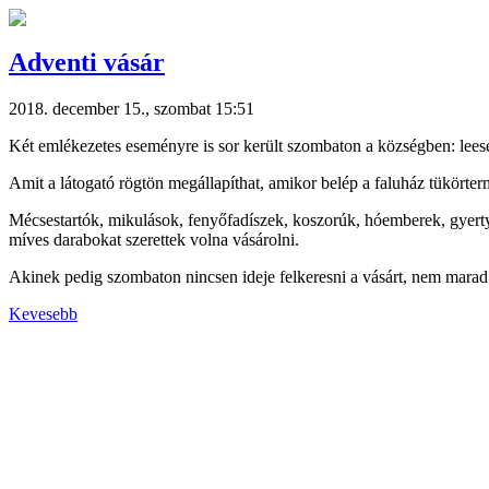
Adventi vásár
2018. december 15., szombat 15:51
Két emlékezetes eseményre is sor került szombaton a községben: leeset
Amit a látogató rögtön megállapíthat, amikor belép a faluház tükörterm
Mécsestartók, mikulások, fenyőfadíszek, koszorúk, hóemberek, gyert
míves darabokat szerettek volna vásárolni.
Akinek pedig szombaton nincsen ideje felkeresni a vásárt, nem marad l
Kevesebb