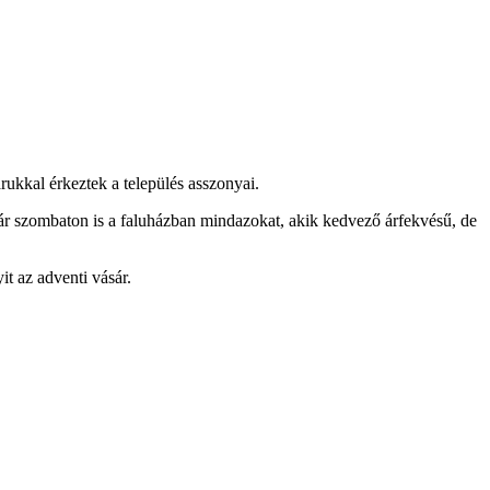
rukkal érkeztek a település asszonyai.
r szombaton is a faluházban mindazokat, akik kedvező árfekvésű, de
t az adventi vásár.