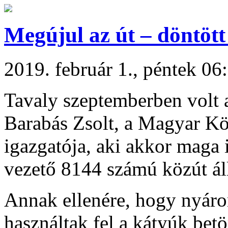
Megújul az út – döntöt
2019. február 1., péntek 06
Tavaly szeptemberben volt a
Barabás Zsolt, a Magyar Kö
igazgatója, aki akkor maga 
vezető 8144 számú közút áll
Annak ellenére, hogy nyáro
használtak fel a kátyúk bet