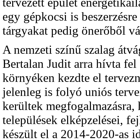
tervezett épület energetikai
egy gépkocsi is beszerzésre
tárgyakat pedig önerőből v
A nemzeti színű szalag átv
Bertalan Judit arra hívta fe
környéken kezdte el tervez
jelenleg is folyó uniós terv
kerültek megfogalmazásra,
települések elképzelései, fe
készült el a 2014-2020-as i