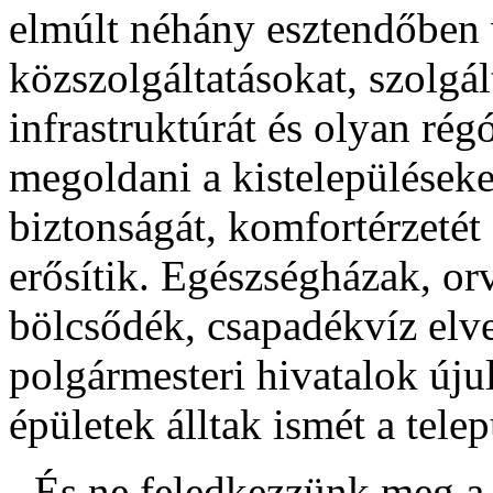
elmúlt néhány esztendőben 
közszolgáltatásokat, szolgál
infrastruktúrát és olyan rég
megoldani a kistelepülések
biztonságát, komfortérzetét 
erősítik. Egészségházak, or
bölcsődék, csapadékvíz elvez
polgármesteri hivatalok újul
épületek álltak ismét a tele
- És ne feledkezzünk meg a