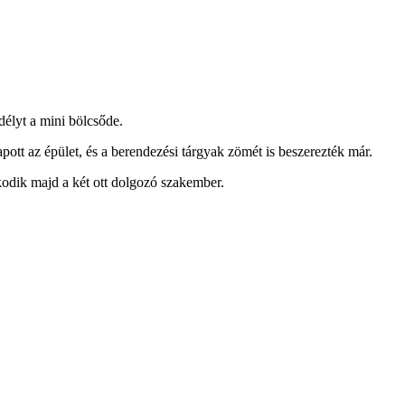
élyt a mini bölcsőde.
kapott az épület, és a berendezési tárgyak zömét is beszerezték már.
skodik majd a két ott dolgozó szakember.