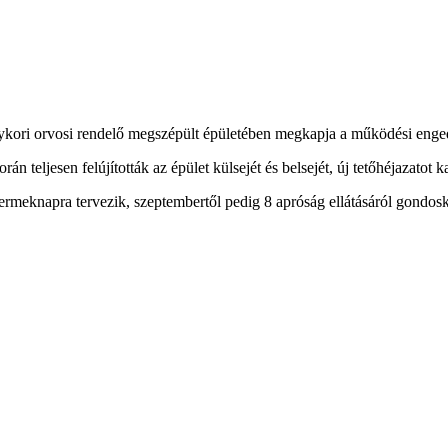
kori orvosi rendelő megszépült épületében megkapja a működési enged
án teljesen felújították az épület külsejét és belsejét, új tetőhéjazatot 
gyermeknapra tervezik, szeptembertől pedig 8 apróság ellátásáról gondo