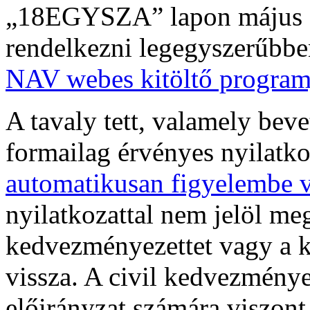
„18EGYSZA” lapon május 20
rendelkezni legegyszerűbbe
NAV webes kitöltő program
A tavaly tett, valamely bev
formailag érvényes nyilatk
automatikusan figyelembe v
nyilatkozattal nem jelöl me
kedvezményezettet vagy a k
vissza. A civil kedvezményez
előirányzat számára viszont