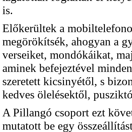
is.
Előkerültek a mobiltelefon
megörökítsék, ahogyan a gy
verseiket, mondókáikat, maj
aminek befejeztével minden
szeretett kicsinyétől, s bi
kedves ölelésektől, pusziktó
A Pillangó csoport ezt köve
mutatott be egy összeállítás