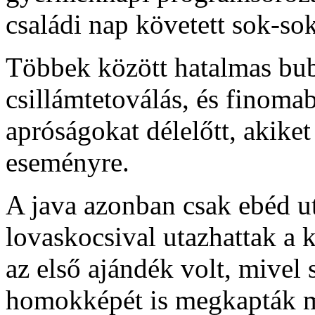
családi nap követett sok-so
Többek között hatalmas bubo
csillámtetoválás, és finoma
apróságokat délelőtt, akiket 
eseményre.
A java azonban csak ebéd ut
lovaskocsival utazhattak a k
az első ajándék volt, mivel 
homokképét is megkapták m