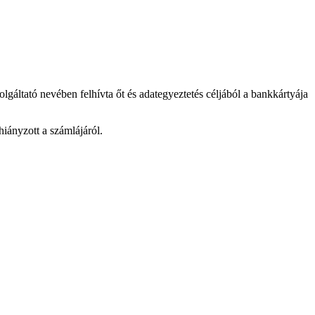
gáltató nevében felhívta őt és adategyeztetés céljából a bankkártyája
 hiányzott a számlájáról.