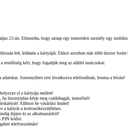
ájus 23-án. Elmondta, hogy aznap egy ismeretlen személy egy mobilszol
ldozata lett, letiltatta a kártyáját. Ekkor azonban már több tízezer forint
a rendőrség kéri, hogy fogadják meg az alábbi tanácsokat:
 adatokat. Amennyiben erre hivatkozva telefonálnak, bontsa a hívást!
helyezze el a kártyája mellett!
 ha bizonytalan kérje meg családtagját, ismerősét!
rskártyát! Állítson be vásárlási limitet!
ye a kártyát a leolvasókészülékhez.
indig lépjen ki az alkalmazásból!
k PIN kódot.
lgálati telefonszámán!