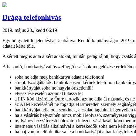
Drága telefonhívás
2019. május 28., kedd 06:19
Egy hölgy tett feljelentést a Tatabányai Rendőrkapitányságon 2019. m
adatait kérte tőle.
A sértett meg is adta a kért adatokat, miután pedig rájött, hogy csalás á
A hasonló, bankkártyával összefüggő csalások megelőzése érdekében 
soha ne adja meg bankkártya adatait telefonon!
a mobilszolgáltatók, bankok sosem kérnek telefonon bankkártya
bankkártyáját soha ne hagyja őrizetlenül!
elvesztése esetén azonnal tiltassa le!
a PIN kód kizárólag Önre tartozik, azt ne adja át másnak, és ne 
az ATM kezelésénél ne fogadja el ismeretlen személy segítségét,
bankkártyáját adja oda senkinek, a család tagjainak igényeljen tá
ha a vásárlás helyszínén nincs mobil leolvasó, személyesen vig
nyilvános hozzáférésű hálózaton intézett vásárlásait követően m
internetes vásárlás alkalmával a kereskedők soha nem kérhetne
ha baj van, mielőbb tiltassa le a bankkártyáját a bank ügyfélszo