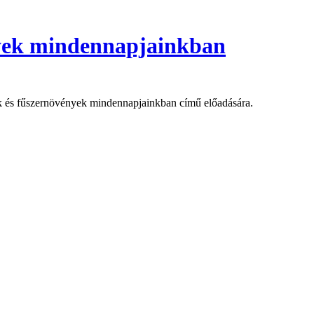
yek mindennapjainkban
és fűszernövények mindennapjainkban című előadására.