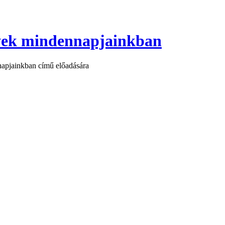
yek mindennapjainkban
pjainkban című előadására