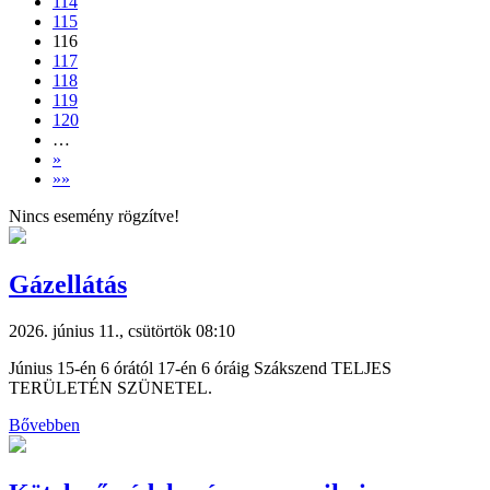
114
115
116
117
118
119
120
…
»
»»
Nincs esemény rögzítve!
Gázellátás
2026. június 11., csütörtök 08:10
Június 15-én 6 órától 17-én 6 óráig Szákszend TELJES
TERÜLETÉN SZÜNETEL.
Bővebben