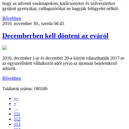
hogy az adventi vasárnapokon, karácsonykor és szilveszterkor
gyújtott gyertyákat, csillagszórókat ne hagyják felügyelet nélkül.
Bővebben
2016. november 30., szerda 06:45
Decemberben kell dönteni az eváról
2016. december 1-je és december 20-a között választhatják 2017-re
az egyszerűsített vállalkozói adót (eva) az újonnan bejelentkező
adózók.
Bővebben
Találatok száma: 1802db
««
«
…
111
112
113