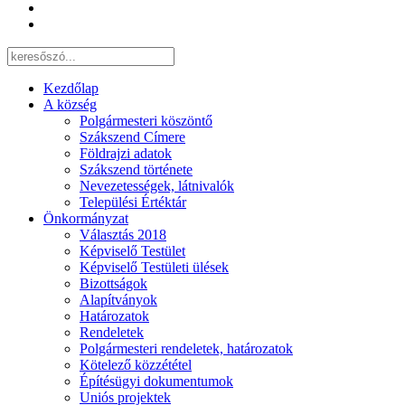
Kezdőlap
A község
Polgármesteri köszöntő
Szákszend Címere
Földrajzi adatok
Szákszend története
Nevezetességek, látnivalók
Települési Értéktár
Önkormányzat
Választás 2018
Képviselő Testület
Képviselő Testületi ülések
Bizottságok
Alapítványok
Határozatok
Rendeletek
Polgármesteri rendeletek, határozatok
Kötelező közzététel
Építésügyi dokumentumok
Uniós projektek