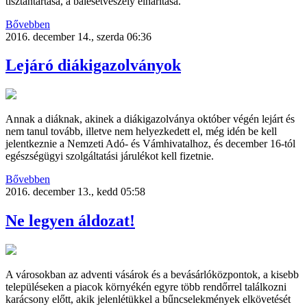
tisztántartása, a balesetveszély elhárítása.
Bővebben
2016. december 14., szerda 06:36
Lejáró diákigazolványok
Annak a diáknak, akinek a diákigazolványa október végén lejárt és
nem tanul tovább, illetve nem helyezkedett el, még idén be kell
jelentkeznie a Nemzeti Adó- és Vámhivatalhoz, és december 16-tól
egészségügyi szolgáltatási járulékot kell fizetnie.
Bővebben
2016. december 13., kedd 05:58
Ne legyen áldozat!
A városokban az adventi vásárok és a bevásárlóközpontok, a kisebb
településeken a piacok környékén egyre több rendőrrel találkozni
karácsony előtt, akik jelenlétükkel a bűncselekmények elkövetését