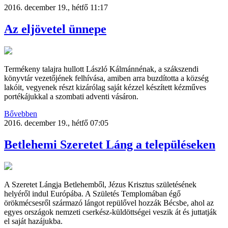
2016. december 19., hétfő 11:17
Az eljövetel ünnepe
Termékeny talajra hullott László Kálmánnénak, a szákszendi
könyvtár vezetőjének felhívása, amiben arra buzdította a község
lakóit, vegyenek részt kizárólag saját kézzel készített kézműves
portékájukkal a szombati adventi vásáron.
Bővebben
2016. december 19., hétfő 07:05
Betlehemi Szeretet Láng a településeken
A Szeretet Lángja Betlehemből, Jézus Krisztus születésének
helyéről indul Európába. A Születés Templomában égő
örökmécsesről származó lángot repülővel hozzák Bécsbe, ahol az
egyes országok nemzeti cserkész-küldöttségei veszik át és juttatják
el saját hazájukba.