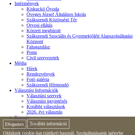
Intézmények
Kiskuckó Óvoda
Öveges József Általános Iskola
Szákszendi Közösségi Tér
Orvosi ellátás
Körzeti megbízott
Szákszendi Szociális és Gyermekjóléti Alapszolgáltatási
Központ
Falugazdász
Posta
Civil szervezetek
Média
Hírek
Rendezvények
Fotó galéria
Szákszendi Hírmondó
Választási Információk
Választási szervek
Választási ügyintézés
Korábbi választások
2026. évi választás
Keresés
Impresszum
További információ
Elfogadom
Adatvédelem
Oldalunk cookie-kat (sütiket) használ. Szolgáltatásaink igénybe
Oldaltérkép