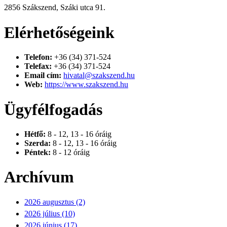
2856 Szákszend, Száki utca 91.
Elérhetőségeink
Telefon:
+36 (34) 371-524
Telefax:
+36 (34) 371-524
Email cím:
hivatal@szakszend.hu
Web:
https://www.szakszend.hu
Ügyfélfogadás
Hétfő:
8 - 12, 13 - 16 óráig
Szerda:
8 - 12, 13 - 16 óráig
Péntek:
8 - 12 óráig
Archívum
2026 augusztus (2)
2026 július (10)
2026 június (17)