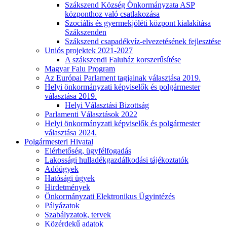
Szákszend Község Önkormányzata ASP
központhoz való csatlakozása
Szociális és gyermekjóléti központ kialakítása
Szákszenden
Szákszend csapadékvíz-elvezetésének fejlesztése
Uniós projektek 2021-2027
A szákszendi Faluház korszerűsítése
Magyar Falu Program
Az Európai Parlament tagjainak választása 2019.
Helyi önkormányzati képviselők és polgármester
választása 2019.
Helyi Választási Bizottság
Parlamenti Választások 2022
Helyi önkormányzati képviselők és polgármester
választása 2024.
Polgármesteri Hivatal
Elérhetőség, ügyfélfogadás
Lakossági hulladékgazdálkodási tájékoztatók
Adóügyek
Hatósági ügyek
Hirdetmények
Önkormányzati Elektronikus Ügyintézés
Pályázatok
Szabályzatok, tervek
Közérdekű adatok