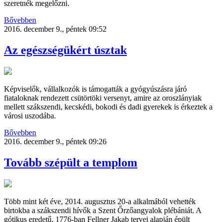
szeretnék megelőzni.
Bővebben
2016. december 9., péntek 09:52
Az egészségükért úsztak
Képviselők, vállalkozók is támogatták a gyógyúszásra járó
fiataloknak rendezett csütörtöki versenyt, amire az oroszlányiak
mellett szákszendi, kecskédi, bokodi és dadi gyerekek is érkeztek a
városi uszodába.
Bővebben
2016. december 9., péntek 09:26
Tovább szépült a templom
Több mint két éve, 2014. augusztus 20-a alkalmából vehették
birtokba a szákszendi hívők a Szent Őrzőangyalok plébániát. A
gótikus eredetű, 1776-ban Fellner Jakab tervei alapján épült