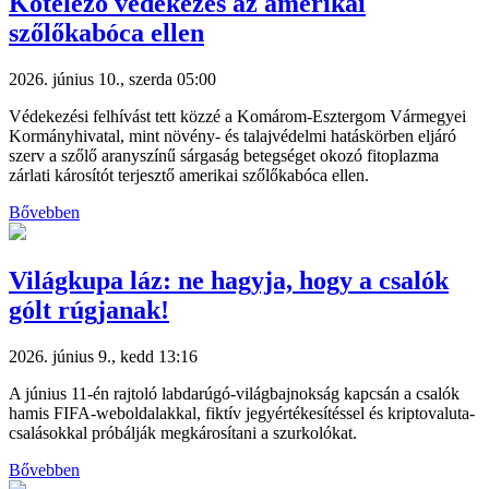
Kötelező védekezés az amerikai
szőlőkabóca ellen
2026. június 10., szerda 05:00
Védekezési felhívást tett közzé a Komárom-Esztergom Vármegyei
Kormányhivatal, mint növény- és talajvédelmi hatáskörben eljáró
szerv a szőlő aranyszínű sárgaság betegséget okozó fitoplazma
zárlati károsítót terjesztő amerikai szőlőkabóca ellen.
Bővebben
Világkupa láz: ne hagyja, hogy a csalók
gólt rúgjanak!
2026. június 9., kedd 13:16
A június 11-én rajtoló labdarúgó-világbajnokság kapcsán a csalók
hamis FIFA-weboldalakkal, fiktív jegyértékesítéssel és kriptovaluta-
csalásokkal próbálják megkárosítani a szurkolókat.
Bővebben