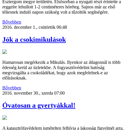
Esztergom megye területén. Elsősorban a nyugati részt érintette a
reggelre lehullott 1-2 centiméteres hóréteg. Sajnos már az első
téliesnek induló napon szükség volt a tűzoltók segítségére.
Bővebben
2016. december 1., csütörtök 06:48
Jók a csokimikulások
Hamarosan megérkezik a Mikulás. Ilyenkor az átlagosnál is több
édesség kerül az üzletekbe. A fogyasztóvédelmi hatóság
megvizsgálta a csokoládékat, hogy azok megfelelnek-e az
előírásoknak.
Bővebben
2016. november 30., szerda 07:00
Óvatosan a gyertyákkal!
A katasztrófavédelem ismételten felhívja a lakosság figyelmét arra,