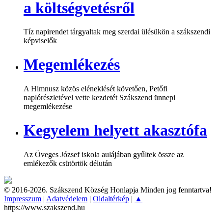
a költségvetésről
Tíz napirendet tárgyaltak meg szerdai ülésükön a szákszendi
képviselők
Megemlékezés
A Himnusz közös eléneklését követően, Petőfi
naplórészletével vette kezdetét Szákszend ünnepi
megemlékezése
Kegyelem helyett akasztófa
Az Öveges József iskola aulájában gyűltek össze az
emlékezők csütörtök délután
© 2016-2026. Szákszend Község Honlapja Minden jog fenntartva!
Impresszum
|
Adatvédelem
|
Oldaltérkép
|
▲
https://www.szakszend.hu