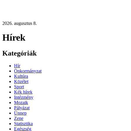
2026. augusztus 8.
Hírek
Kategóriák
Hír
Önkormányzat
Kultúra
Közélet
Sport
Kék hírek
Intézmény
Mozaik
Pályázat
Ünnep
Zene
Statisztika
Egészség