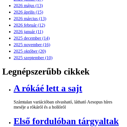
2026 május (13)
2026 április (15)
2026 március (13)
2026 február (12)
2026 január (11)
2025 december (14)
2025 november (16)
2025 október (20)
2025 szeptember (10)
Legnépszerűbb cikkek
A rókáé lett a sajt
Számtalan variációban olvasható, látható Aesopus híres
meséje a rókáról és a hollóról
Első fordulóban tárgyaltak