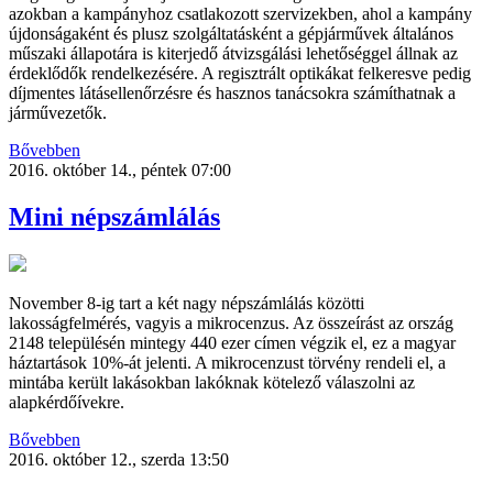
azokban a kampányhoz csatlakozott szervizekben, ahol a kampány
újdonságaként és plusz szolgáltatásként a gépjárművek általános
műszaki állapotára is kiterjedő átvizsgálási lehetőséggel állnak az
érdeklődők rendelkezésére. A regisztrált optikákat felkeresve pedig
díjmentes látásellenőrzésre és hasznos tanácsokra számíthatnak a
járművezetők.
Bővebben
2016. október 14., péntek 07:00
Mini népszámlálás
November 8-ig tart a két nagy népszámlálás közötti
lakosságfelmérés, vagyis a mikrocenzus. Az összeírást az ország
2148 településén mintegy 440 ezer címen végzik el, ez a magyar
háztartások 10%-át jelenti. A mikrocenzust törvény rendeli el, a
mintába került lakásokban lakóknak kötelező válaszolni az
alapkérdőívekre.
Bővebben
2016. október 12., szerda 13:50