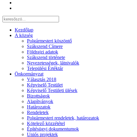
Kezdőlap
A község
Polgármesteri köszöntő
Szákszend Címere
Földrajzi adatok
Szákszend története
Nevezetességek, látnivalók
Települési Értéktár
Önkormányzat
Választás 2018
Képviselő Testület
Képviselő Testületi ülések
Bizottságok
Alapítványok
Határozatok
Rendeletek
Polgármesteri rendeletek, határozatok
Kötelező közzététel
Építésügyi dokumentumok
Uniós projektek