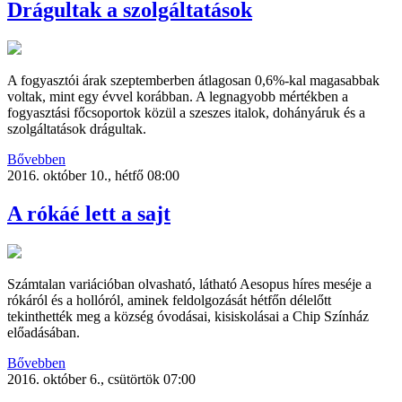
Drágultak a szolgáltatások
A fogyasztói árak szeptemberben átlagosan 0,6%-kal magasabbak
voltak, mint egy évvel korábban. A legnagyobb mértékben a
fogyasztási főcsoportok közül a szeszes italok, dohányáruk és a
szolgáltatások drágultak.
Bővebben
2016. október 10., hétfő 08:00
A rókáé lett a sajt
Számtalan variációban olvasható, látható Aesopus híres meséje a
rókáról és a hollóról, aminek feldolgozását hétfőn délelőtt
tekinthették meg a község óvodásai, kisiskolásai a Chip Színház
előadásában.
Bővebben
2016. október 6., csütörtök 07:00