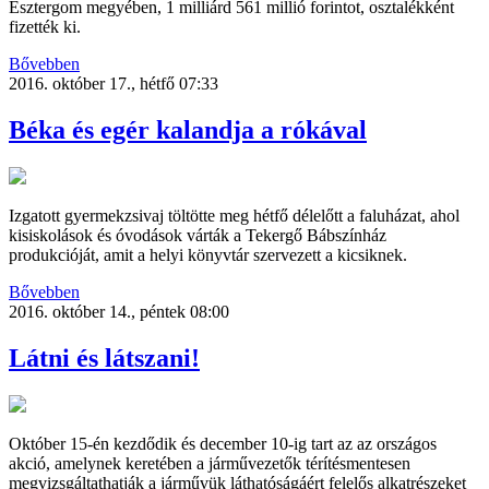
Esztergom megyében, 1 milliárd 561 millió forintot, osztalékként
fizették ki.
Bővebben
2016. október 17., hétfő 07:33
Béka és egér kalandja a rókával
Izgatott gyermekzsivaj töltötte meg hétfő délelőtt a faluházat, ahol
kisiskolások és óvodások várták a Tekergő Bábszínház
produkcióját, amit a helyi könyvtár szervezett a kicsiknek.
Bővebben
2016. október 14., péntek 08:00
Látni és látszani!
Október 15-én kezdődik és december 10-ig tart az az országos
akció, amelynek keretében a járművezetők térítésmentesen
megvizsgáltathatják a járművük láthatóságáért felelős alkatrészeket