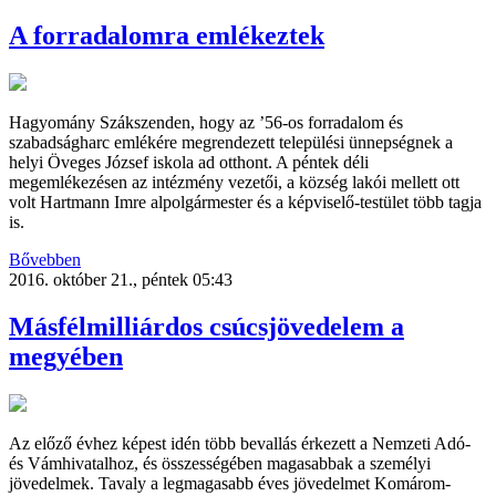
A forradalomra emlékeztek
Hagyomány Szákszenden, hogy az ’56-os forradalom és
szabadságharc emlékére megrendezett települési ünnepségnek a
helyi Öveges József iskola ad otthont. A péntek déli
megemlékezésen az intézmény vezetői, a község lakói mellett ott
volt Hartmann Imre alpolgármester és a képviselő-testület több tagja
is.
Bővebben
2016. október 21., péntek 05:43
Másfélmilliárdos csúcsjövedelem a
megyében
Az előző évhez képest idén több bevallás érkezett a Nemzeti Adó-
és Vámhivatalhoz, és összességében magasabbak a személyi
jövedelmek. Tavaly a legmagasabb éves jövedelmet Komárom-