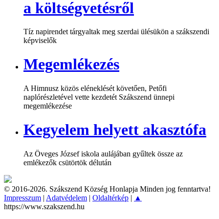
a költségvetésről
Tíz napirendet tárgyaltak meg szerdai ülésükön a szákszendi
képviselők
Megemlékezés
A Himnusz közös eléneklését követően, Petőfi
naplórészletével vette kezdetét Szákszend ünnepi
megemlékezése
Kegyelem helyett akasztófa
Az Öveges József iskola aulájában gyűltek össze az
emlékezők csütörtök délután
© 2016-2026. Szákszend Község Honlapja Minden jog fenntartva!
Impresszum
|
Adatvédelem
|
Oldaltérkép
|
▲
https://www.szakszend.hu