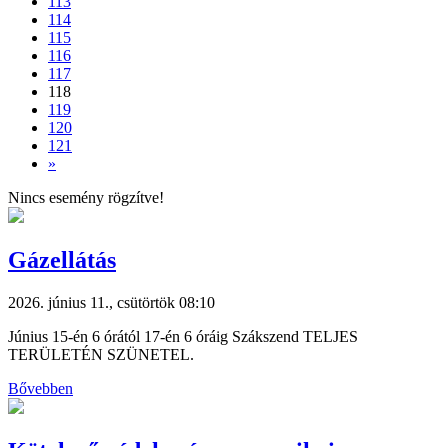
113
114
115
116
117
118
119
120
121
»
Nincs esemény rögzítve!
Gázellátás
2026. június 11., csütörtök 08:10
Június 15-én 6 órától 17-én 6 óráig Szákszend TELJES
TERÜLETÉN SZÜNETEL.
Bővebben