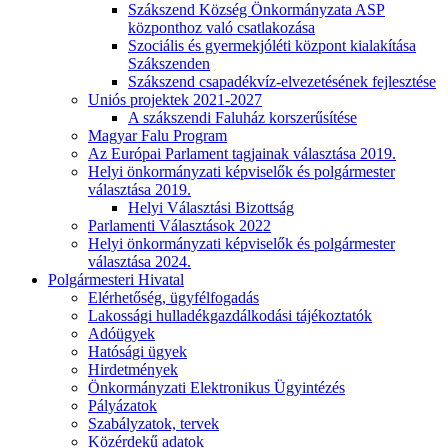
Szákszend Község Önkormányzata ASP
központhoz való csatlakozása
Szociális és gyermekjóléti központ kialakítása
Szákszenden
Szákszend csapadékvíz-elvezetésének fejlesztése
Uniós projektek 2021-2027
A szákszendi Faluház korszerűsítése
Magyar Falu Program
Az Európai Parlament tagjainak választása 2019.
Helyi önkormányzati képviselők és polgármester
választása 2019.
Helyi Választási Bizottság
Parlamenti Választások 2022
Helyi önkormányzati képviselők és polgármester
választása 2024.
Polgármesteri Hivatal
Elérhetőség, ügyfélfogadás
Lakossági hulladékgazdálkodási tájékoztatók
Adóügyek
Hatósági ügyek
Hirdetmények
Önkormányzati Elektronikus Ügyintézés
Pályázatok
Szabályzatok, tervek
Közérdekű adatok