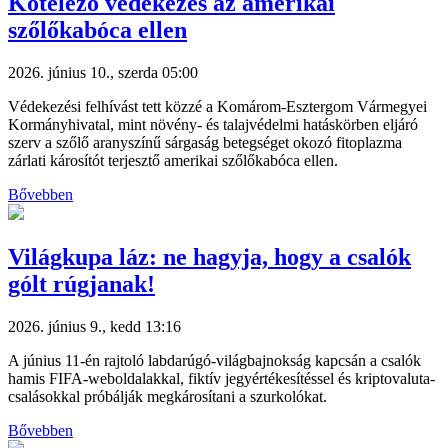
Kötelező védekezés az amerikai
szőlőkabóca ellen
2026. június 10., szerda 05:00
Védekezési felhívást tett közzé a Komárom-Esztergom Vármegyei
Kormányhivatal, mint növény- és talajvédelmi hatáskörben eljáró
szerv a szőlő aranyszínű sárgaság betegséget okozó fitoplazma
zárlati károsítót terjesztő amerikai szőlőkabóca ellen.
Bővebben
Világkupa láz: ne hagyja, hogy a csalók
gólt rúgjanak!
2026. június 9., kedd 13:16
A június 11-én rajtoló labdarúgó-világbajnokság kapcsán a csalók
hamis FIFA-weboldalakkal, fiktív jegyértékesítéssel és kriptovaluta-
csalásokkal próbálják megkárosítani a szurkolókat.
Bővebben