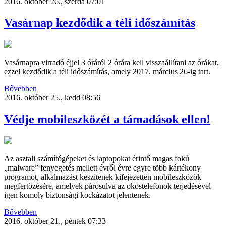
2016. október 26., szerda 07:01
Vasárnap kezdődik a téli időszámítás
Vasárnapra virradó éjjel 3 óráról 2 órára kell visszaállítani az órákat,
ezzel kezdődik a téli időszámítás, amely 2017. március 26-ig tart.
Bővebben
2016. október 25., kedd 08:56
Védje mobileszközét a támadások ellen!
Az asztali számítógépeket és laptopokat érintő magas fokú
„malware” fenyegetés mellett évről évre egyre több kártékony
programot, alkalmazást készítenek kifejezetten mobileszközök
megfertőzésére, amelyek párosulva az okostelefonok terjedésével
igen komoly biztonsági kockázatot jelentenek.
Bővebben
2016. október 21., péntek 07:33