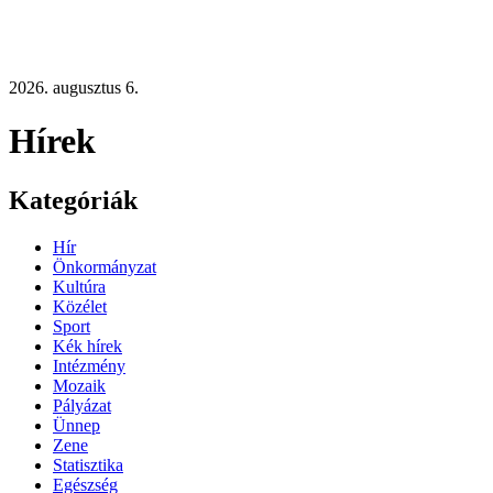
2026. augusztus 6.
Hírek
Kategóriák
Hír
Önkormányzat
Kultúra
Közélet
Sport
Kék hírek
Intézmény
Mozaik
Pályázat
Ünnep
Zene
Statisztika
Egészség