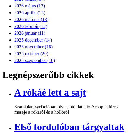
2026 május (13)
2026 április (15)
2026 március (13)
2026 február (12)
2026 január (11)
2025 december (14)
2025 november (16)
2025 október (20)
2025 szeptember (10)
Legnépszerűbb cikkek
A rókáé lett a sajt
Számtalan variációban olvasható, látható Aesopus híres
meséje a rókáról és a hollóról
Első fordulóban tárgyaltak