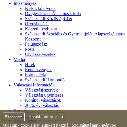
Intézmények
Kiskuckó Óvoda
Öveges József Általános Iskola
Szákszendi Közösségi Tér
Orvosi ellátás
Körzeti megbízott
Szákszendi Szociális és Gyermekjóléti Alapszolgáltatási
Központ
Falugazdász
Posta
Civil szervezetek
Média
Hírek
Rendezvények
Fotó galéria
Szákszendi Hírmondó
Választási Információk
Választási szervek
Választási ügyintézés
Korábbi választások
2026. évi választás
Keresés
Impresszum
További információ
Elfogadom
Adatvédelem
Oldalunk cookie-kat (sütiket) használ. Szolgáltatásaink igénybe
Oldaltérkép