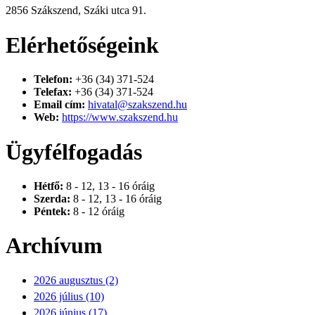
2856 Szákszend, Száki utca 91.
Elérhetőségeink
Telefon:
+36 (34) 371-524
Telefax:
+36 (34) 371-524
Email cím:
hivatal@szakszend.hu
Web:
https://www.szakszend.hu
Ügyfélfogadás
Hétfő:
8 - 12, 13 - 16 óráig
Szerda:
8 - 12, 13 - 16 óráig
Péntek:
8 - 12 óráig
Archívum
2026 augusztus (2)
2026 július (10)
2026 június (17)