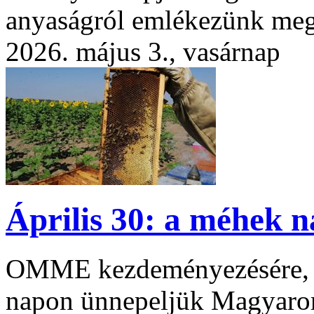
anyaságról emlékezünk me
2026. május 3., vasárnap
Április 30: a méhek n
OMME kezdeményezésére, 19
napon ünnepeljük Magyaro