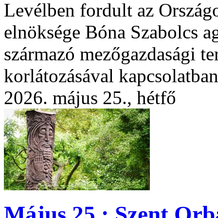
Levélben fordult az Ország
elnöksége Bóna Szabolcs ag
származó mezőgazdasági te
korlátozásával kapcsolatba
2026. május 25., hétfő
Május 25.: Szent Orb