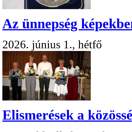
Az ünnepség képekbe
2026. június 1., hétfő
Elismerések a közöss