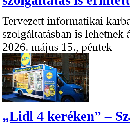
szolgáltatás is érintett
Tervezett informatikai karb
szolgáltatásban is lehetne
2026. május 15., péntek
„Lidl 4 keréken” – Sz