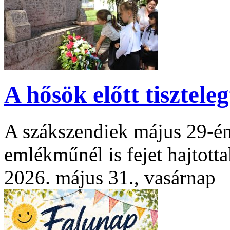
A hősök előtt tisztele
A szákszendiek május 29-én 
emlékműnél is fejet hajtotta
2026. május 31., vasárnap