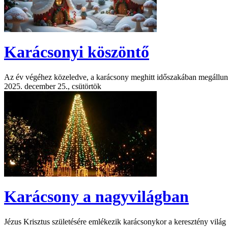
Karácsonyi köszöntő
Az év végéhez közeledve, a karácsony meghitt időszakában megállunk 
2025. december 25., csütörtök
Karácsony a nagyvilágban
Jézus Krisztus születésére emlékezik karácsonykor a keresztény világ