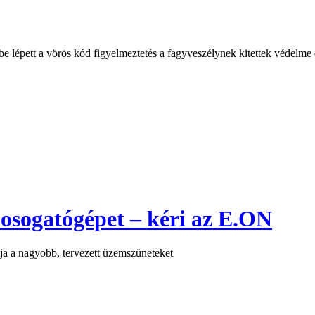
be lépett a vörös kód figyelmeztetés a fagyveszélynek kitettek védelme
osogatógépet – kéri az E.ON
tja a nagyobb, tervezett üzemszüneteket