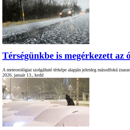
Térségünkbe is megérkezett az ó
A meteorológiai szolgáltató térképe alapján jelenleg másodfokú (naran
2026. január 13., kedd