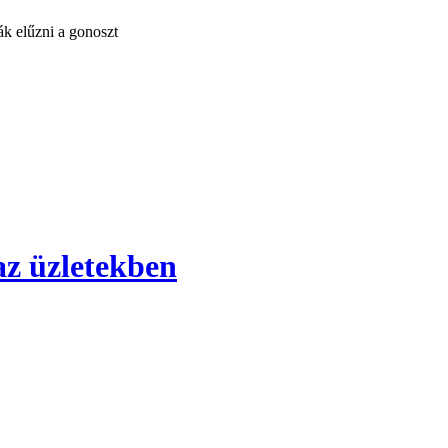
ák elűzni a gonoszt
az üzletekben