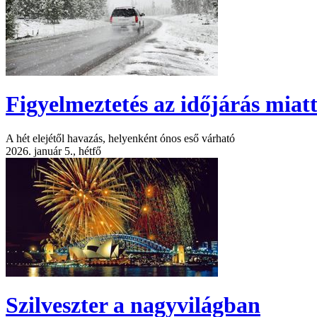
Figyelmeztetés az időjárás miat
A hét elejétől havazás, helyenként ónos eső várható
2026. január 5., hétfő
Szilveszter a nagyvilágban