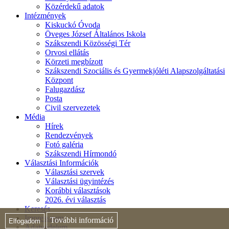
Közérdekű adatok
Intézmények
Kiskuckó Óvoda
Öveges József Általános Iskola
Szákszendi Közösségi Tér
Orvosi ellátás
Körzeti megbízott
Szákszendi Szociális és Gyermekjóléti Alapszolgáltatási
Központ
Falugazdász
Posta
Civil szervezetek
Média
Hírek
Rendezvények
Fotó galéria
Szákszendi Hírmondó
Választási Információk
Választási szervek
Választási ügyintézés
Korábbi választások
2026. évi választás
Keresés
Impresszum
További információ
Elfogadom
Adatvédelem