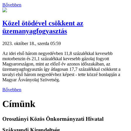
Bővebben
Közel ötödével csökkent az
üzemanyagfogyasztás
2023. október 18., szerda 05:59
Az idei első három negyedévben 11,8 százalékkal kevesebb
motorbenzin és 21,1 százalékkal kevesebb gázolaj fogyott
Magyarországon, mint az előző év azonos időszakában, az
üzemanyagfogyasztás így átlagosan 17,7 százalékkal csökkent a
tavalyi első három negyedévhez képest - tette közzé honlapján a
Magyar Ásványolaj Szövetség.
Bővebben
Címünk
Oroszlányi Közös Önkormányzati Hivatal
Szákszendi Kirendeltség