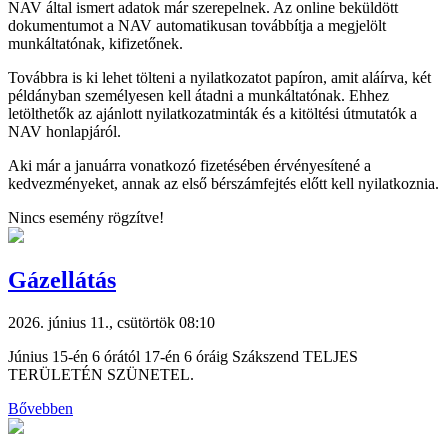
NAV által ismert adatok már szerepelnek. Az online beküldött
dokumentumot a NAV automatikusan továbbítja a megjelölt
munkáltatónak, kifizetőnek.
Továbbra is ki lehet tölteni a nyilatkozatot papíron, amit aláírva, két
példányban személyesen kell átadni a munkáltatónak. Ehhez
letölthetők az ajánlott nyilatkozatminták és a kitöltési útmutatók a
NAV honlapjáról.
Aki már a januárra vonatkozó fizetésében érvényesítené a
kedvezményeket, annak az első bérszámfejtés előtt kell nyilatkoznia.
Nincs esemény rögzítve!
Gázellátás
2026. június 11., csütörtök 08:10
Június 15-én 6 órától 17-én 6 óráig Szákszend TELJES
TERÜLETÉN SZÜNETEL.
Bővebben