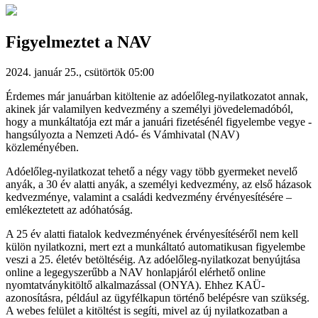
Figyelmeztet a NAV
2024. január 25., csütörtök 05:00
Érdemes már januárban kitöltenie az adóelőleg-nyilatkozatot annak,
akinek jár valamilyen kedvezmény a személyi jövedelemadóból,
hogy a munkáltatója ezt már a januári fizetésénél figyelembe vegye -
hangsúlyozta a Nemzeti Adó- és Vámhivatal (NAV)
közleményében.
Adóelőleg-nyilatkozat tehető a négy vagy több gyermeket nevelő
anyák, a 30 év alatti anyák, a személyi kedvezmény, az első házasok
kedvezménye, valamint a családi kedvezmény érvényesítésére –
emlékeztetett az adóhatóság.
A 25 év alatti fiatalok kedvezményének érvényesítéséről nem kell
külön nyilatkozni, mert ezt a munkáltató automatikusan figyelembe
veszi a 25. életév betöltéséig. Az adóelőleg-nyilatkozat benyújtása
online a legegyszerűbb a NAV honlapjáról elérhető online
nyomtatványkitöltő alkalmazással (ONYA). Ehhez KAÜ-
azonosításra, például az ügyfélkapun történő belépésre van szükség.
A webes felület a kitöltést is segíti, mivel az új nyilatkozatban a