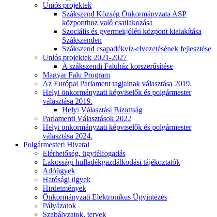
Uniós projektek
Szákszend Község Önkormányzata ASP
központhoz való csatlakozása
Szociális és gyermekjóléti központ kialakítása
Szákszenden
Szákszend csapadékvíz-elvezetésének fejlesztése
Uniós projektek 2021-2027
A szákszendi Faluház korszerűsítése
Magyar Falu Program
Az Európai Parlament tagjainak választása 2019.
Helyi önkormányzati képviselők és polgármester
választása 2019.
Helyi Választási Bizottság
Parlamenti Választások 2022
Helyi önkormányzati képviselők és polgármester
választása 2024.
Polgármesteri Hivatal
Elérhetőség, ügyfélfogadás
Lakossági hulladékgazdálkodási tájékoztatók
Adóügyek
Hatósági ügyek
Hirdetmények
Önkormányzati Elektronikus Ügyintézés
Pályázatok
Szabályzatok, tervek