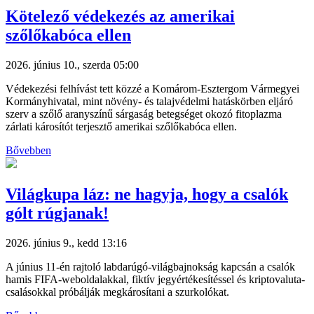
Kötelező védekezés az amerikai
szőlőkabóca ellen
2026. június 10., szerda 05:00
Védekezési felhívást tett közzé a Komárom-Esztergom Vármegyei
Kormányhivatal, mint növény- és talajvédelmi hatáskörben eljáró
szerv a szőlő aranyszínű sárgaság betegséget okozó fitoplazma
zárlati károsítót terjesztő amerikai szőlőkabóca ellen.
Bővebben
Világkupa láz: ne hagyja, hogy a csalók
gólt rúgjanak!
2026. június 9., kedd 13:16
A június 11-én rajtoló labdarúgó-világbajnokság kapcsán a csalók
hamis FIFA-weboldalakkal, fiktív jegyértékesítéssel és kriptovaluta-
csalásokkal próbálják megkárosítani a szurkolókat.