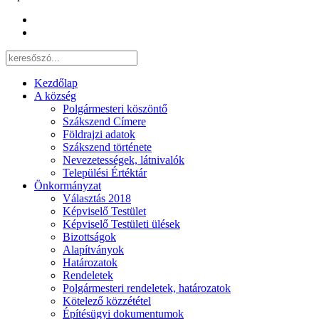
Kezdőlap
A község
Polgármesteri köszöntő
Szákszend Címere
Földrajzi adatok
Szákszend története
Nevezetességek, látnivalók
Települési Értéktár
Önkormányzat
Választás 2018
Képviselő Testület
Képviselő Testületi ülések
Bizottságok
Alapítványok
Határozatok
Rendeletek
Polgármesteri rendeletek, határozatok
Kötelező közzététel
Építésügyi dokumentumok