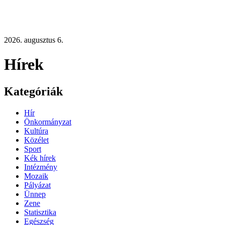
2026. augusztus 6.
Hírek
Kategóriák
Hír
Önkormányzat
Kultúra
Közélet
Sport
Kék hírek
Intézmény
Mozaik
Pályázat
Ünnep
Zene
Statisztika
Egészség