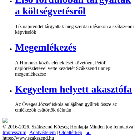
a költségvetésről
Tíz napirendet tárgyaltak meg szerdai ülésükön a szákszendi
képviselők
Megemlékezés
A Himnusz közös eléneklését követően, Petőfi
naplórészletével vette kezdetét Szákszend ünnepi
megemlékezése
Kegyelem helyett akasztófa
Az Öveges József iskola aulájában gyűltek össze az
emlékezők csütörtök délután
© 2016-2026. Szákszend Község Honlapja Minden jog fenntartva!
Impresszum
|
Adatvédelem
|
Oldaltérkép
|
▲
https://www.szakszend.hu