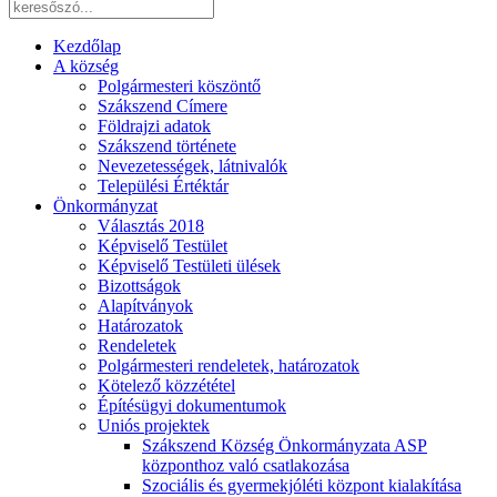
Kezdőlap
A község
Polgármesteri köszöntő
Szákszend Címere
Földrajzi adatok
Szákszend története
Nevezetességek, látnivalók
Települési Értéktár
Önkormányzat
Választás 2018
Képviselő Testület
Képviselő Testületi ülések
Bizottságok
Alapítványok
Határozatok
Rendeletek
Polgármesteri rendeletek, határozatok
Kötelező közzététel
Építésügyi dokumentumok
Uniós projektek
Szákszend Község Önkormányzata ASP
központhoz való csatlakozása
Szociális és gyermekjóléti központ kialakítása