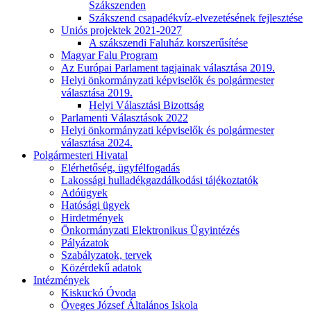
Szákszenden
Szákszend csapadékvíz-elvezetésének fejlesztése
Uniós projektek 2021-2027
A szákszendi Faluház korszerűsítése
Magyar Falu Program
Az Európai Parlament tagjainak választása 2019.
Helyi önkormányzati képviselők és polgármester
választása 2019.
Helyi Választási Bizottság
Parlamenti Választások 2022
Helyi önkormányzati képviselők és polgármester
választása 2024.
Polgármesteri Hivatal
Elérhetőség, ügyfélfogadás
Lakossági hulladékgazdálkodási tájékoztatók
Adóügyek
Hatósági ügyek
Hirdetmények
Önkormányzati Elektronikus Ügyintézés
Pályázatok
Szabályzatok, tervek
Közérdekű adatok
Intézmények
Kiskuckó Óvoda
Öveges József Általános Iskola