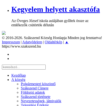
Kegyelem helyett akasztófa
Az Öveges József iskola aulájában gyűltek össze az
emlékezők csütörtök délután
© 2016-2026. Szákszend Község Honlapja Minden jog fenntartva!
Impresszum
|
Adatvédelem
|
Oldaltérkép
|
▲
https://www.szakszend.hu
Kezdőlap
A község
Polgármesteri köszöntő
Szákszend Címere
Földrajzi adatok
Szákszend története
Nevezetességek, látnivalók
Települési Értéktár