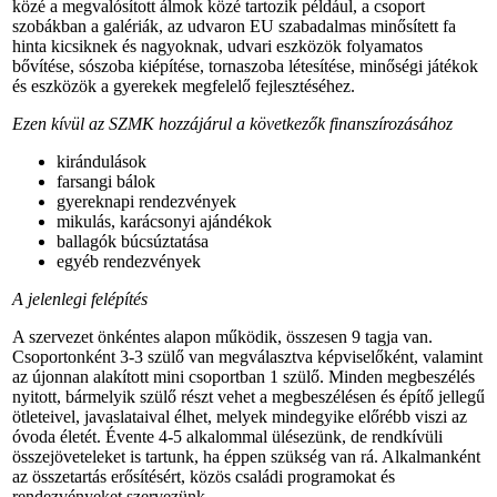
közé a megvalósított álmok közé tartozik például, a csoport
szobákban a galériák, az udvaron EU szabadalmas minősített fa
hinta kicsiknek és nagyoknak, udvari eszközök folyamatos
bővítése, sószoba kiépítése, tornaszoba létesítése, minőségi játékok
és eszközök a gyerekek megfelelő fejlesztéséhez.
Ezen kívül az SZMK hozzájárul a következők finanszírozásához
kirándulások
farsangi bálok
gyereknapi rendezvények
mikulás, karácsonyi ajándékok
ballagók búcsúztatása
egyéb rendezvények
A jelenlegi felépítés
A szervezet önkéntes alapon működik, összesen 9 tagja van.
Csoportonként 3-3 szülő van megválasztva képviselőként, valamint
az újonnan alakított mini csoportban 1 szülő. Minden megbeszélés
nyitott, bármelyik szülő részt vehet a megbeszélésen és építő jellegű
ötleteivel, javaslataival élhet, melyek mindegyike előrébb viszi az
óvoda életét. Évente 4-5 alkalommal ülésezünk, de rendkívüli
összejöveteleket is tartunk, ha éppen szükség van rá. Alkalmanként
az összetartás erősítésért, közös családi programokat és
rendezvényeket szervezünk.