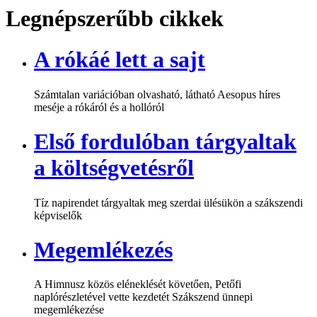
Legnépszerűbb cikkek
A rókáé lett a sajt
Számtalan variációban olvasható, látható Aesopus híres
meséje a rókáról és a hollóról
Első fordulóban tárgyaltak
a költségvetésről
Tíz napirendet tárgyaltak meg szerdai ülésükön a szákszendi
képviselők
Megemlékezés
A Himnusz közös eléneklését követően, Petőfi
naplórészletével vette kezdetét Szákszend ünnepi
megemlékezése