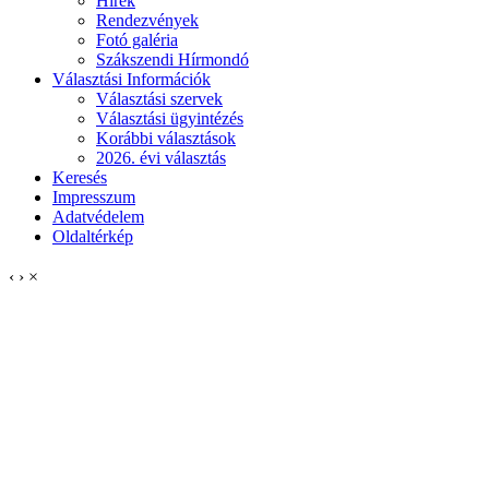
Hírek
Rendezvények
Fotó galéria
Szákszendi Hírmondó
Választási Információk
Választási szervek
Választási ügyintézés
Korábbi választások
2026. évi választás
Keresés
Impresszum
Adatvédelem
Oldaltérkép
‹
›
×