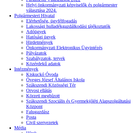
Helyi önkormányzati képviselők és polgármester
választása 2024.
Polgármesteri Hivatal
Elérhetőség, ügyfélfogadás
Lakossági hulladékgazdálkodási tájékoztatók
Adóügyek
Hatósági ügyek
Hirdetmények
Önkormányzati Elektronikus Ügyintézés
Pályázatok
Szabályzatok, tervek
Közérdekű adatok
Intézmények
Kiskuckó Óvoda
Öveges József Általános Iskola
Szákszendi Közösségi Tér
Orvosi ellátás
Körzeti megbízott
Szákszendi Szociális és Gyermekjóléti Alapszolgáltatási
Központ
Falugazdász
Posta
Civil szervezetek
Média