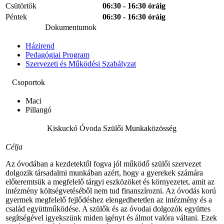
Csütörtök
06:30 - 16:30 óráig
Péntek
06:30 - 16:30 óráig
Dokumentumok
Házirend
Pedagógiai Program
Szervezeti és Működési Szabályzat
Csoportok
Maci
Pillangó
Kiskuckó Óvoda Szülői Munkaközösség
Célja
Az óvodában a kezdetektől fogva jól működő szülői szervezet
dolgozik társadalmi munkában azért, hogy a gyerekek számára
előteremtsük a megfelelő tárgyi eszközöket és környezetet, amit az
intézmény költségvetéséből nem tud finanszírozni. Az óvodás korú
gyermek megfelelő fejlődéshez elengedhetetlen az intézmény és a
család együttműködése. A szülők és az óvodai dolgozók együttes
segítségével igyekszünk miden igényt és álmot valóra váltani. Ezek