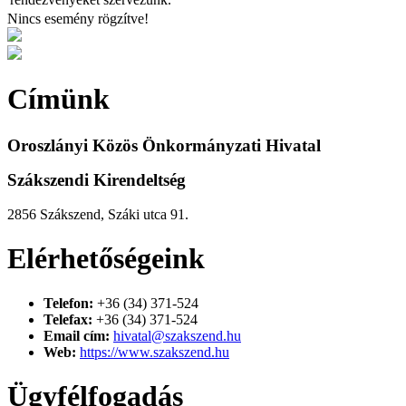
Nincs esemény rögzítve!
Címünk
Oroszlányi Közös Önkormányzati Hivatal
Szákszendi Kirendeltség
2856 Szákszend, Száki utca 91.
Elérhetőségeink
Telefon:
+36 (34) 371-524
Telefax:
+36 (34) 371-524
Email cím:
hivatal@szakszend.hu
Web:
https://www.szakszend.hu
Ügyfélfogadás