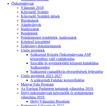
Önkormányzat
Választás 2018
Képviselő Testület
Képviselő Testületi ülések
Bizottságok
Alapítványok
Határozatok
Rendeletek
Polgármesteri rendeletek, határozatok
Kötelező közzététel
Építésügyi dokumentumok
Uniós projektek
Szákszend Község Önkormányzata ASP
központhoz való csatlakozása
Szociális és gyermekjóléti központ kialakítása
Szákszenden
Szákszend csapadékvíz-elvezetésének fejlesztése
Uniós projektek 2021-2027
A szákszendi Faluház korszerűsítése
Magyar Falu Program
Az Európai Parlament tagjainak választása 2019.
Helyi önkormányzati képviselők és polgármester
választása 2019.
Helyi Választási Bizottság
Parlamenti Választások 2022