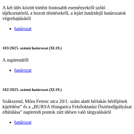
A két ülés között történt fontosabb eseményekről szóló
tájékoztatóról, a hozott döntésekről, a lejárt határidejű határozatok
végrehajtásáról
határozat
103/2025. számú határozat (XI.19.)
A napirendről
határozat
102/2025. számú határozat (XI.19.)
Szákszend, Móra Ferenc utca 20/1. szám alatti bérlakás bérlőjének
kijelölése” és a „BURSA Hungarica Felsőoktatási Ösztöndíjpályázat
elbírálása” napirendi pontok zárt ülésen való tárgyalásáról
határozat