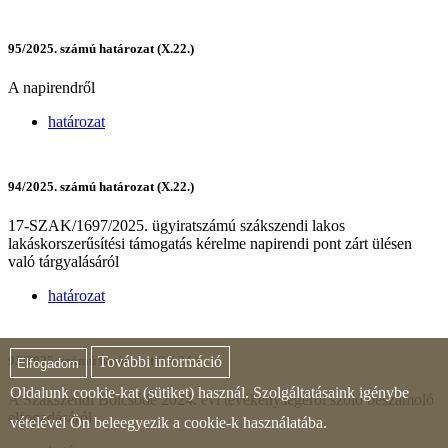
95/2025. számú határozat (X.22.)
A napirendről
határozat
94/2025. számú határozat (X.22.)
17-SZAK/1697/2025. ügyiratszámú szákszendi lakos
lakáskorszerűsítési támogatás kérelme napirendi pont zárt ülésen
való tárgyalásáról
határozat
93/2025. számú határozat (IX.24.)
További információ
Elfogadom
Oldalunk cookie-kat (sütiket) használ. Szolgáltatásaink igénybe
A Szákszendi Bölcsőde 2024. évi tevékenységéről szóló beszámoló
elfogadásáról
vételével Ön beleegyezik a cookie-k használatába.