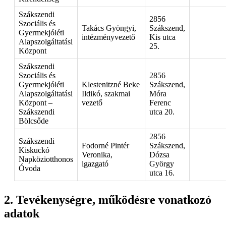
Szákszendi
2856
Szociális és
Takács Gyöngyi,
Szákszend,
Gyermekjóléti
intézményvezető
Kis utca
Alapszolgáltatási
25.
Központ
Szákszendi
Szociális és
2856
Gyermekjóléti
Klestenitzné Beke
Szákszend,
Alapszolgáltatási
Ildikó, szakmai
Móra
Központ –
vezető
Ferenc
Szákszendi
utca 20.
Bölcsőde
2856
Szákszendi
Fodorné Pintér
Szákszend,
Kiskuckó
Veronika,
Dózsa
Napköziotthonos
igazgató
György
Óvoda
utca 16.
Tevékenységre, működésre vonatkozó
adatok