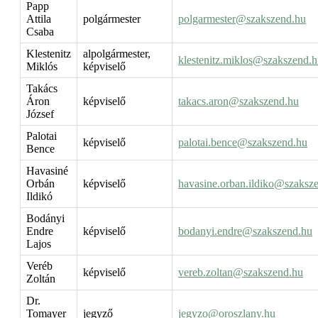
Papp
Attila
polgármester
polgarmester@szakszend.hu
Csaba
Klestenitz
alpolgármester,
klestenitz.miklos@szakszend.
Miklós
képviselő
Takács
Áron
képviselő
takacs.aron@szakszend.hu
József
Palotai
képviselő
palotai.bence@szakszend.hu
Bence
Havasiné
Orbán
képviselő
havasine.orban.ildiko@szaksz
Ildikó
Bodányi
Endre
képviselő
bodanyi.endre@szakszend.hu
Lajos
Veréb
képviselő
vereb.zoltan@szakszend.hu
Zoltán
Dr.
Tomayer
jegyző
jegyzo@oroszlany.hu