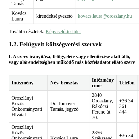
Tamás
Kovács
kirendeltségvezető
kovacs.laura@oroszlany.hu
Laura
További részletek:
Képviselő-testület
Felügyelt költségvetési szervek
I. A szerv irányítása, felügyelete vagy ellenőrzése alatt álló,
vagy alárendeltségben működő más közfeladatot ellátó szerv
Intézmény
Intézmény
Név, beosztás
Telefon
címe
2840
Oroszlányi
Oroszlány,
+36 34
Közös
Dr. Tomayer
Rákóczi
361
Önkormányzati
Tamás, jegyző
Ferenc út
444
Hivatal
70.
Oroszlányi
Közös
2856
+36 34
Önkormányzati
Kovács Laura,
Szákszend,