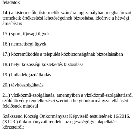
feladatok
a kistermelők, őstermelők számára jogszabályban meghatározott
termékeik értékesítési lehetőségeinek biztosítása, ideértve a hétvégi
árusítást is
sport, ifjúsági ügyek
nemzetiségi ügyek
közreműködés a település közbiztonságának biztosításában
helyi közösségi közlekedés biztosítása
hulladékgazdálkodás
távhőszolgáltatás
víziközmű-szolgáltatás, amennyiben a víziközmű-szolgáltatásról
szóló törvény rendelkezései szerint a helyi önkormányzat ellátásért
felelősnek minősül
Szákszend Község Önkormányzat Képviselő-testületének 16/2016.
(XI.23.) önkormányzati rendelet az egészségügyi alapellátási
körzeteiről: