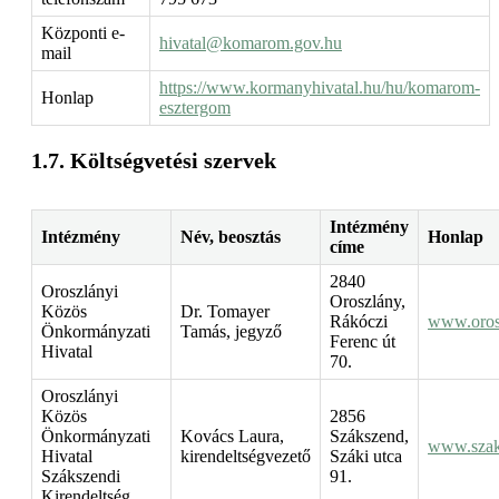
Központi e-
hivatal@komarom.gov.hu
mail
https://www.kormanyhivatal.hu/hu/komarom-
Honlap
esztergom
Költségvetési szervek
Intézmény
Intézmény
Név, beosztás
Honlap
címe
2840
Oroszlányi
Oroszlány,
Közös
Dr. Tomayer
Rákóczi
www.oros
Önkormányzati
Tamás, jegyző
Ferenc út
Hivatal
70.
Oroszlányi
Közös
2856
Önkormányzati
Kovács Laura,
Szákszend,
www.szak
Hivatal
kirendeltségvezető
Száki utca
Szákszendi
91.
Kirendeltség