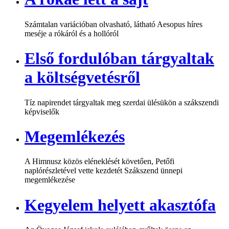
Számtalan variációban olvasható, látható Aesopus híres
meséje a rókáról és a hollóról
Első fordulóban tárgyaltak
a költségvetésről
Tíz napirendet tárgyaltak meg szerdai ülésükön a szákszendi
képviselők
Megemlékezés
A Himnusz közös eléneklését követően, Petőfi
naplórészletével vette kezdetét Szákszend ünnepi
megemlékezése
Kegyelem helyett akasztófa