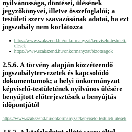
nyilvánossága, döntései, ülésének
jegyzőkönyvei, illetve összefoglalói; a
testületi szerv szavazásának adatai, ha ezt
jogszabály nem korlátozza
https://www.szakszend.hu/onkormanyzat/kepviselo-testuleti-
ulesek
https://www.szakszend.hu/onkormanyzat/bizottsagok
A törvény alapján közzéteendő
jogszabálytervezetek és kapcsolódó
dokumentumok; a helyi önkormányzat
képviselő-testületének nyilvános ülésére
benyújtott előterjesztések a benyújtás
időpontjától
https://www.szakszend.hu/onkormanyzat/kepviselo-testuleti-ulesek
A közfeladatot ellátó szerv által