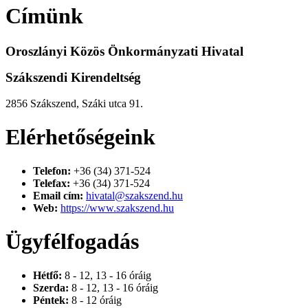
Címünk
Oroszlányi Közös Önkormányzati Hivatal
Szákszendi Kirendeltség
2856 Szákszend, Száki utca 91.
Elérhetőségeink
Telefon:
+36 (34) 371-524
Telefax:
+36 (34) 371-524
Email cím:
hivatal@szakszend.hu
Web:
https://www.szakszend.hu
Ügyfélfogadás
Hétfő:
8 - 12, 13 - 16 óráig
Szerda:
8 - 12, 13 - 16 óráig
Péntek:
8 - 12 óráig