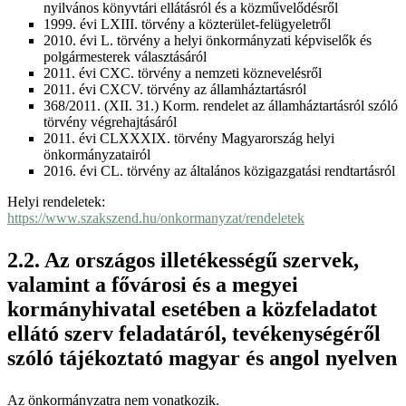
nyilvános könyvtári ellátásról és a közművelődésről
1999. évi LXIII. törvény a közterület-felügyeletről
2010. évi L. törvény a helyi önkormányzati képviselők és
polgármesterek választásáról
2011. évi CXC. törvény a nemzeti köznevelésről
2011. évi CXCV. törvény az államháztartásról
368/2011. (XII. 31.) Korm. rendelet az államháztartásról szóló
törvény végrehajtásáról
2011. évi CLXXXIX. törvény Magyarország helyi
önkormányzatairól
2016. évi CL. törvény az általános közigazgatási rendtartásról
Helyi rendeletek:
https://www.szakszend.hu/onkormanyzat/rendeletek
Az országos illetékességű szervek,
valamint a fővárosi és a megyei
kormányhivatal esetében a közfeladatot
ellátó szerv feladatáról, tevékenységéről
szóló tájékoztató magyar és angol nyelven
Az önkormányzatra nem vonatkozik.