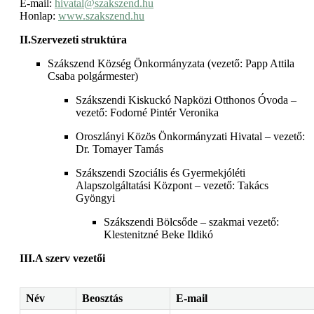
E-mail:
hivatal@szakszend.hu
Honlap:
www.szakszend.hu
II.Szervezeti struktúra
Szákszend Község Önkormányzata (vezető: Papp Attila
Csaba polgármester)
Szákszendi Kiskuckó Napközi Otthonos Óvoda –
vezető: Fodorné Pintér Veronika
Oroszlányi Közös Önkormányzati Hivatal – vezető:
Dr. Tomayer Tamás
Szákszendi Szociális és Gyermekjóléti
Alapszolgáltatási Központ – vezető: Takács
Gyöngyi
Szákszendi Bölcsőde – szakmai vezető:
Klestenitzné Beke Ildikó
III.A szerv vezetői
Név
Beosztás
E-mail