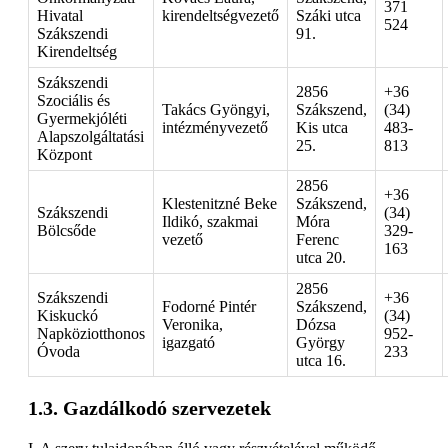
371
Hivatal
kirendeltségvezető
Száki utca
524
Szákszendi
91.
Kirendeltség
Szákszendi
2856
+36
Szociális és
Takács Gyöngyi,
Szákszend,
(34)
Gyermekjóléti
intézményvezető
Kis utca
483-
Alapszolgáltatási
25.
813
Központ
2856
+36
Klestenitzné Beke
Szákszend,
Szákszendi
(34)
Ildikó, szakmai
Móra
Bölcsőde
329-
vezető
Ferenc
163
utca 20.
2856
Szákszendi
+36
Fodorné Pintér
Szákszend,
Kiskuckó
(34)
Veronika,
Dózsa
Napköziotthonos
952-
igazgató
György
Óvoda
233
utca 16.
Gazdálkodó szervezetek