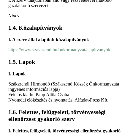
I. A szerv tulajdonában álló vagy részvételével működő
gazdálkodó szervezet
Nincs
Közalapítványok
I. A szerv által alapított közalapítványok
https://www.szakszend.hu/onkormanyzat/alapitvanyok
Lapok
I. Lapok
Szákszendi Hírmondó (Szákszend Község Önkormányzata
ingyenes információs lapja)
Felelős kiadó: Papp Attila Csaba
Nyomdai előkészítés és nyomtatás: Alfadat-Press Kft.
Felettes, felügyeleti, törvényességi
ellenőrzést gyakorló szerv
I. Felettes, felügyeleti, törvényességi ellenőrzést gyakorló