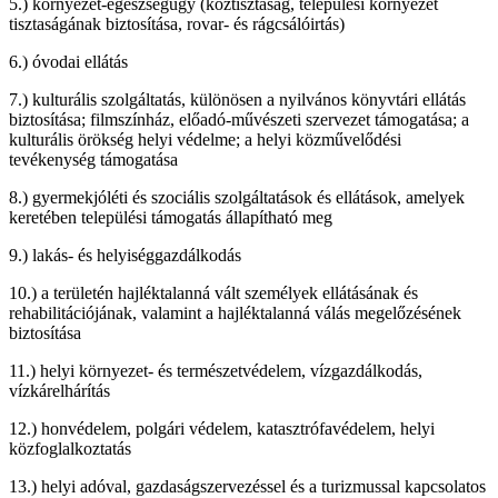
környezet-egészségügy (köztisztaság, települési környezet
tisztaságának biztosítása, rovar- és rágcsálóirtás)
óvodai ellátás
kulturális szolgáltatás, különösen a nyilvános könyvtári ellátás
biztosítása; filmszínház, előadó-művészeti szervezet támogatása; a
kulturális örökség helyi védelme; a helyi közművelődési
tevékenység támogatása
gyermekjóléti és szociális szolgáltatások és ellátások, amelyek
keretében települési támogatás állapítható meg
lakás- és helyiséggazdálkodás
a területén hajléktalanná vált személyek ellátásának és
rehabilitációjának, valamint a hajléktalanná válás megelőzésének
biztosítása
helyi környezet- és természetvédelem, vízgazdálkodás,
vízkárelhárítás
honvédelem, polgári védelem, katasztrófavédelem, helyi
közfoglalkoztatás
helyi adóval, gazdaságszervezéssel és a turizmussal kapcsolatos