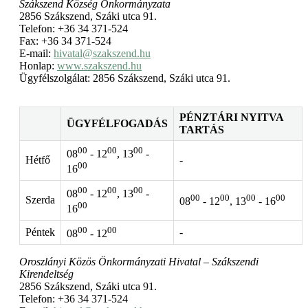
Szákszend Község Önkormányzata
2856 Szákszend, Száki utca 91.
Telefon: +36 34 371-524
Fax: +36 34 371-524
E-mail:
hivatal@szakszend.hu
Honlap:
www.szakszend.hu
Ügyfélszolgálat: 2856 Szákszend, Száki utca 91.
PÉNZTÁRI NYITVA
ÜGYFÉLFOGADÁS
TARTÁS
00
00
00
08
- 12
, 13
-
Hétfő
-
00
16
00
00
00
08
- 12
, 13
-
00
00
00
00
Szerda
08
- 12
, 13
- 16
00
16
00
00
Péntek
-
08
- 12
Oroszlányi Közös Önkormányzati Hivatal – Szákszendi
Kirendeltség
2856 Szákszend, Száki utca 91.
Telefon: +36 34 371-524