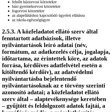
felnőtt háziorvosi körzetekre
házi gyermekorvosi körzetekre
fogorvosi körzetekre
az alapellátáshoz kapcsolódó ügyeleti ellátásra
az iskola-egészségügyre
A közfeladatot ellátó szerv által
fenntartott adatbázisok, illetve
nyilvántartások leíró adatai (név,
formátum, az adatkezelés célja, jogalapja,
időtartama, az érintettek köre, az adatok
forrása, kérdőíves adatfelvétel esetén a
kitöltendő kérdőív), az adatvédelmi
nyilvántartásba bejelentendő
nyilvántartásoknak az e törvény szerinti
azonosító adatai; a közfeladatot ellátó
szerv által – alaptevékenysége keretében
– gyűjtött és feldolgozott adatok fajtái, a