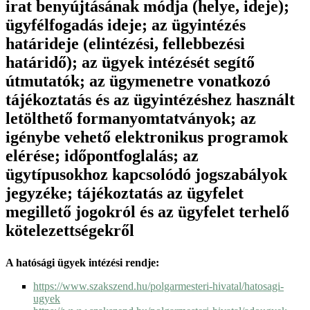
irat benyújtásának módja (helye, ideje);
ügyfélfogadás ideje; az ügyintézés
határideje (elintézési, fellebbezési
határidő); az ügyek intézését segítő
útmutatók; az ügymenetre vonatkozó
tájékoztatás és az ügyintézéshez használt
letölthető formanyomtatványok; az
igénybe vehető elektronikus programok
elérése; időpontfoglalás; az
ügytípusokhoz kapcsolódó jogszabályok
jegyzéke; tájékoztatás az ügyfelet
megillető jogokról és az ügyfelet terhelő
kötelezettségekről
A hatósági ügyek intézési rendje:
https://www.szakszend.hu/polgarmesteri-hivatal/hatosagi-
ugyek