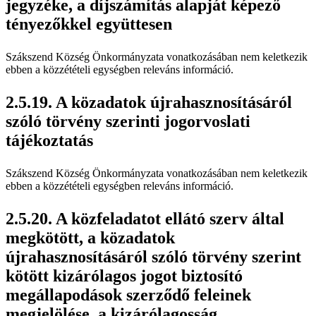
jegyzéke, a díjszámítás alapját képező
tényezőkkel együttesen
Szákszend Község Önkormányzata vonatkozásában nem keletkezik
ebben a közzétételi egységben releváns információ.
A közadatok újrahasznosításáról
szóló törvény szerinti jogorvoslati
tájékoztatás
Szákszend Község Önkormányzata vonatkozásában nem keletkezik
ebben a közzétételi egységben releváns információ.
A közfeladatot ellátó szerv által
megkötött, a közadatok
újrahasznosításáról szóló törvény szerint
kötött kizárólagos jogot biztosító
megállapodások szerződő feleinek
megjelölése, a kizárólagosság