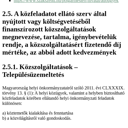
https://www.szakszend.hu/polgarmesteri-hivatal/adougyek
A közfeladatot ellátó szerv által
nyújtott vagy költségvetéséből
finanszírozott közszolgáltatások
megnevezése, tartalma, igénybevételük
rendje, a közszolgáltatásért fizetendő díj
mértéke, az abból adott kedvezmények
Közszolgáltatások –
Településüzemeltetés
Magyarország helyi önkormányzatairól szóló 2011. évi CLXXXIX.
törvény 13. § (1): A helyi közügyek, valamint a helyben biztosítható
közfeladatok körében ellátandó helyi önkormányzati feladatok
különösen:
a) köztemetők kialakítása és fenntartása
b) a közvilágításról való gondoskodás.