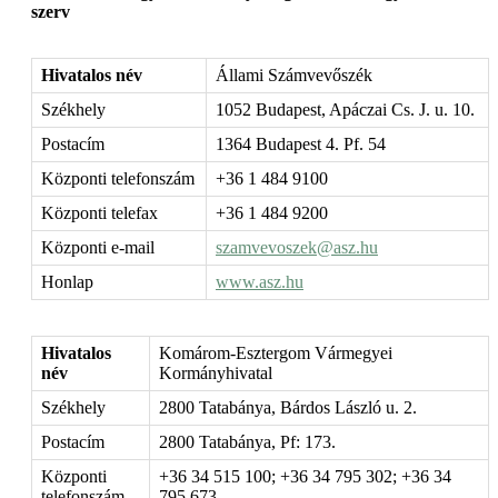
szerv
Hivatalos név
Állami Számvevőszék
Székhely
1052 Budapest, Apáczai Cs. J. u. 10.
Postacím
1364 Budapest 4. Pf. 54
Központi telefonszám
+36 1 484 9100
Központi telefax
+36 1 484 9200
Központi e-mail
szamvevoszek@asz.hu
Honlap
www.asz.hu
Hivatalos
Komárom-Esztergom Vármegyei
név
Kormányhivatal
Székhely
2800 Tatabánya, Bárdos László u. 2.
Postacím
2800 Tatabánya, Pf: 173.
Központi
+36 34 515 100; +36 34 795 302; +36 34
telefonszám
795 673