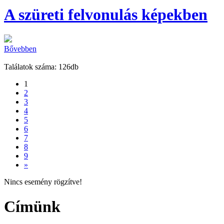
A szüreti felvonulás képekben
Bővebben
Találatok száma: 126db
1
2
3
4
5
6
7
8
9
»
Nincs esemény rögzítve!
Címünk