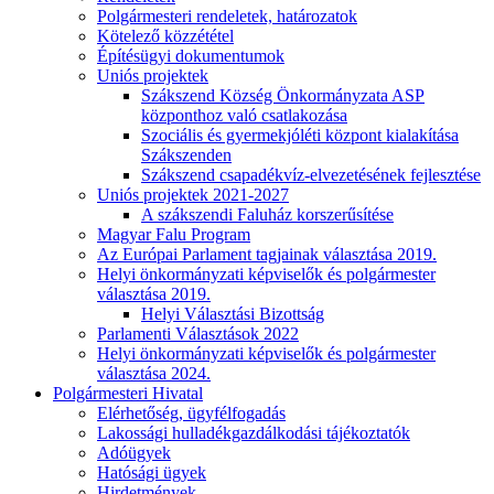
Polgármesteri rendeletek, határozatok
Kötelező közzététel
Építésügyi dokumentumok
Uniós projektek
Szákszend Község Önkormányzata ASP
központhoz való csatlakozása
Szociális és gyermekjóléti központ kialakítása
Szákszenden
Szákszend csapadékvíz-elvezetésének fejlesztése
Uniós projektek 2021-2027
A szákszendi Faluház korszerűsítése
Magyar Falu Program
Az Európai Parlament tagjainak választása 2019.
Helyi önkormányzati képviselők és polgármester
választása 2019.
Helyi Választási Bizottság
Parlamenti Választások 2022
Helyi önkormányzati képviselők és polgármester
választása 2024.
Polgármesteri Hivatal
Elérhetőség, ügyfélfogadás
Lakossági hulladékgazdálkodási tájékoztatók
Adóügyek
Hatósági ügyek
Hirdetmények