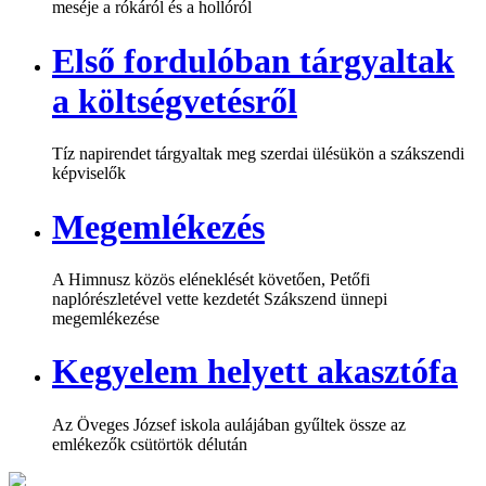
meséje a rókáról és a hollóról
Első fordulóban tárgyaltak
a költségvetésről
Tíz napirendet tárgyaltak meg szerdai ülésükön a szákszendi
képviselők
Megemlékezés
A Himnusz közös eléneklését követően, Petőfi
naplórészletével vette kezdetét Szákszend ünnepi
megemlékezése
Kegyelem helyett akasztófa
Az Öveges József iskola aulájában gyűltek össze az
emlékezők csütörtök délután