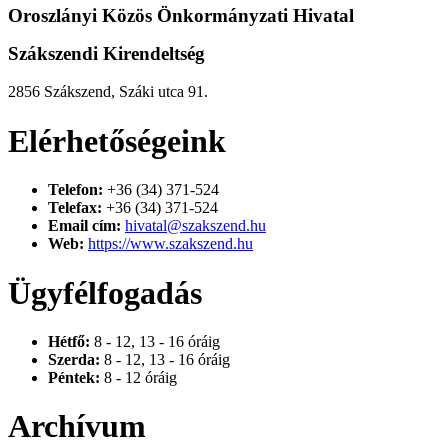
Oroszlányi Közös Önkormányzati Hivatal
Szákszendi Kirendeltség
2856 Szákszend, Száki utca 91.
Elérhetőségeink
Telefon:
+36 (34) 371-524
Telefax:
+36 (34) 371-524
Email cím:
hivatal@szakszend.hu
Web:
https://www.szakszend.hu
Ügyfélfogadás
Hétfő:
8 - 12, 13 - 16 óráig
Szerda:
8 - 12, 13 - 16 óráig
Péntek:
8 - 12 óráig
Archívum