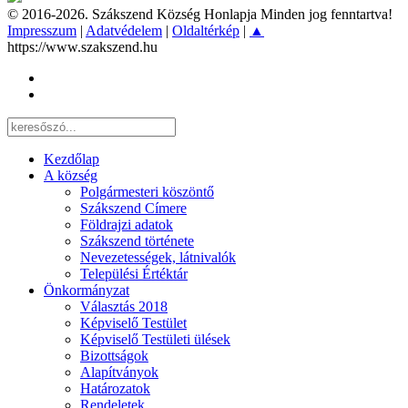
© 2016-2026. Szákszend Község Honlapja Minden jog fenntartva!
Impresszum
|
Adatvédelem
|
Oldaltérkép
|
▲
https://www.szakszend.hu
Kezdőlap
A község
Polgármesteri köszöntő
Szákszend Címere
Földrajzi adatok
Szákszend története
Nevezetességek, látnivalók
Települési Értéktár
Önkormányzat
Választás 2018
Képviselő Testület
Képviselő Testületi ülések
Bizottságok
Alapítványok
Határozatok
Rendeletek