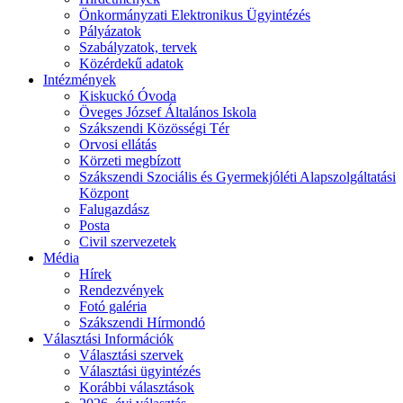
Önkormányzati Elektronikus Ügyintézés
Pályázatok
Szabályzatok, tervek
Közérdekű adatok
Intézmények
Kiskuckó Óvoda
Öveges József Általános Iskola
Szákszendi Közösségi Tér
Orvosi ellátás
Körzeti megbízott
Szákszendi Szociális és Gyermekjóléti Alapszolgáltatási
Központ
Falugazdász
Posta
Civil szervezetek
Média
Hírek
Rendezvények
Fotó galéria
Szákszendi Hírmondó
Választási Információk
Választási szervek
Választási ügyintézés
Korábbi választások