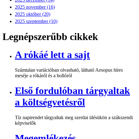
2025 november (16)
2025 október (20)
2025 szeptember (10)
Legnépszerűbb cikkek
A rókáé lett a sajt
Számtalan variációban olvasható, látható Aesopus híres
meséje a rókáról és a hollóról
Első fordulóban tárgyaltak
a költségvetésről
Tíz napirendet tárgyaltak meg szerdai ülésükön a szákszendi
képviselők
Megemlékezés