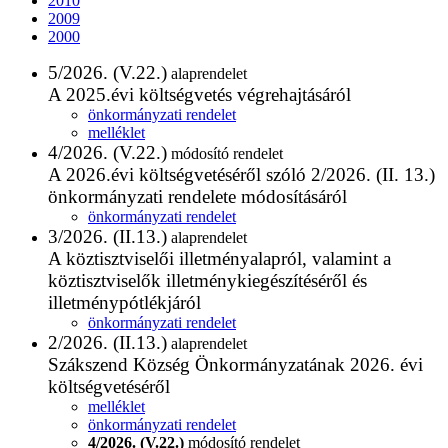
2010
2009
2000
5/2026. (V.22.)
alaprendelet
A 2025.évi költségvetés végrehajtásáról
önkormányzati rendelet
melléklet
4/2026. (V.22.)
módosító rendelet
A 2026.évi költségvetéséről szóló 2/2026. (II. 13.)
önkormányzati rendelete módosításáról
önkormányzati rendelet
3/2026. (II.13.)
alaprendelet
A köztisztviselői illetményalapról, valamint a
köztisztviselők illetménykiegészítéséről és
illetménypótlékjáról
önkormányzati rendelet
2/2026. (II.13.)
alaprendelet
Szákszend Község Önkormányzatának 2026. évi
költségvetéséről
melléklet
önkormányzati rendelet
4/2026. (V.22.)
módosító rendelet