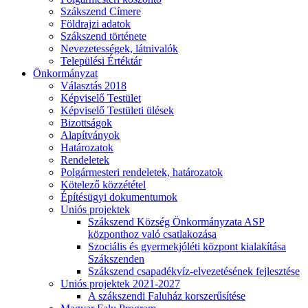
Szákszend Címere
Földrajzi adatok
Szákszend története
Nevezetességek, látnivalók
Települési Értéktár
Önkormányzat
Választás 2018
Képviselő Testület
Képviselő Testületi ülések
Bizottságok
Alapítványok
Határozatok
Rendeletek
Polgármesteri rendeletek, határozatok
Kötelező közzététel
Építésügyi dokumentumok
Uniós projektek
Szákszend Község Önkormányzata ASP
központhoz való csatlakozása
Szociális és gyermekjóléti központ kialakítása
Szákszenden
Szákszend csapadékvíz-elvezetésének fejlesztése
Uniós projektek 2021-2027
A szákszendi Faluház korszerűsítése