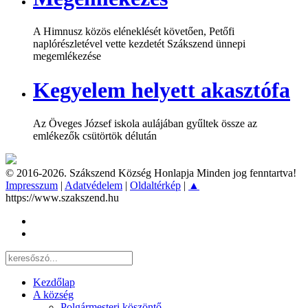
A Himnusz közös eléneklését követően, Petőfi
naplórészletével vette kezdetét Szákszend ünnepi
megemlékezése
Kegyelem helyett akasztófa
Az Öveges József iskola aulájában gyűltek össze az
emlékezők csütörtök délután
© 2016-2026. Szákszend Község Honlapja Minden jog fenntartva!
Impresszum
|
Adatvédelem
|
Oldaltérkép
|
▲
https://www.szakszend.hu
Kezdőlap
A község
Polgármesteri köszöntő