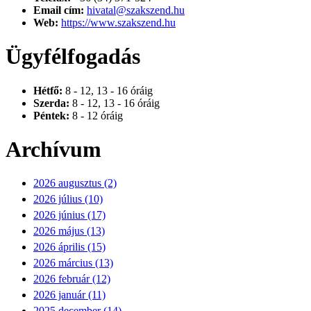
Email cím:
hivatal@szakszend.hu
Web:
https://www.szakszend.hu
Ügyfélfogadás
Hétfő:
8 - 12, 13 - 16 óráig
Szerda:
8 - 12, 13 - 16 óráig
Péntek:
8 - 12 óráig
Archívum
2026 augusztus (2)
2026 július (10)
2026 június (17)
2026 május (13)
2026 április (15)
2026 március (13)
2026 február (12)
2026 január (11)
2025 december (14)