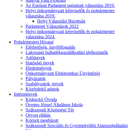
Magyar Falu Program
Az Európai Parlament tagjainak választása 2019.
Helyi önkormányzati képviselők és polgármester
választása 2019.
Helyi Választási Bizottság
Parlamenti Választások 2022
Helyi önkormányzati képviselők és polgármester
választása 2024.
Polgármesteri Hivatal
Elérhetőség, ügyfélfogadás
Lakossági hulladékgazdálkodási tájékoztatók
Adóügyek
Hatósági ügyek
Hirdetmények
Önkormányzati Elektronikus Ügyintézés
Pályázatok
Szabályzatok, tervek
Közérdekű adatok
Intézmények
Kiskuckó Óvoda
Öveges József Általános Iskola
Szákszendi Közösségi Tér
Orvosi ellátás
Körzeti megbízott
Szákszendi Szociális és Gyermekjóléti Alapszolgáltatási