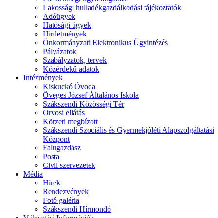
Lakossági hulladékgazdálkodási tájékoztatók
Adóügyek
Hatósági ügyek
Hirdetmények
Önkormányzati Elektronikus Ügyintézés
Pályázatok
Szabályzatok, tervek
Közérdekű adatok
Intézmények
Kiskuckó Óvoda
Öveges József Általános Iskola
Szákszendi Közösségi Tér
Orvosi ellátás
Körzeti megbízott
Szákszendi Szociális és Gyermekjóléti Alapszolgáltatási
Központ
Falugazdász
Posta
Civil szervezetek
Média
Hírek
Rendezvények
Fotó galéria
Szákszendi Hírmondó
Választási Információk