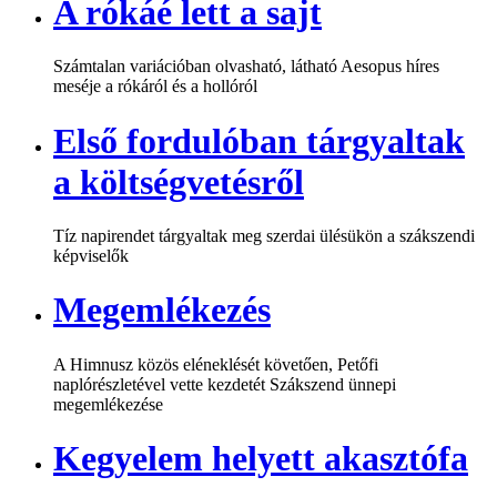
A rókáé lett a sajt
Számtalan variációban olvasható, látható Aesopus híres
meséje a rókáról és a hollóról
Első fordulóban tárgyaltak
a költségvetésről
Tíz napirendet tárgyaltak meg szerdai ülésükön a szákszendi
képviselők
Megemlékezés
A Himnusz közös eléneklését követően, Petőfi
naplórészletével vette kezdetét Szákszend ünnepi
megemlékezése
Kegyelem helyett akasztófa