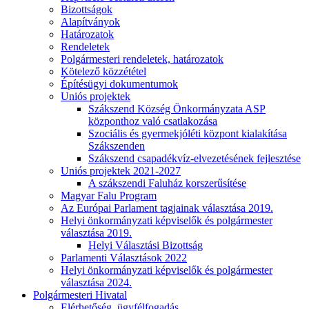
Bizottságok
Alapítványok
Határozatok
Rendeletek
Polgármesteri rendeletek, határozatok
Kötelező közzététel
Építésügyi dokumentumok
Uniós projektek
Szákszend Község Önkormányzata ASP
központhoz való csatlakozása
Szociális és gyermekjóléti központ kialakítása
Szákszenden
Szákszend csapadékvíz-elvezetésének fejlesztése
Uniós projektek 2021-2027
A szákszendi Faluház korszerűsítése
Magyar Falu Program
Az Európai Parlament tagjainak választása 2019.
Helyi önkormányzati képviselők és polgármester
választása 2019.
Helyi Választási Bizottság
Parlamenti Választások 2022
Helyi önkormányzati képviselők és polgármester
választása 2024.
Polgármesteri Hivatal
Elérhetőség, ügyfélfogadás