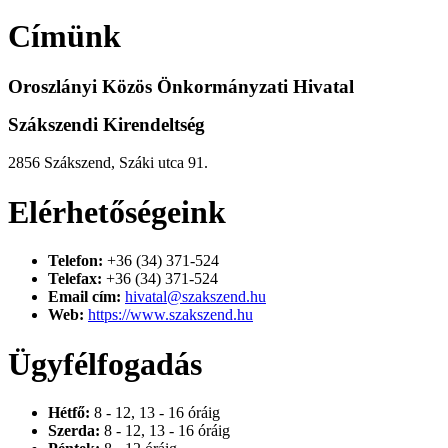
Címünk
Oroszlányi Közös Önkormányzati Hivatal
Szákszendi Kirendeltség
2856 Szákszend, Száki utca 91.
Elérhetőségeink
Telefon:
+36 (34) 371-524
Telefax:
+36 (34) 371-524
Email cím:
hivatal@szakszend.hu
Web:
https://www.szakszend.hu
Ügyfélfogadás
Hétfő:
8 - 12, 13 - 16 óráig
Szerda:
8 - 12, 13 - 16 óráig