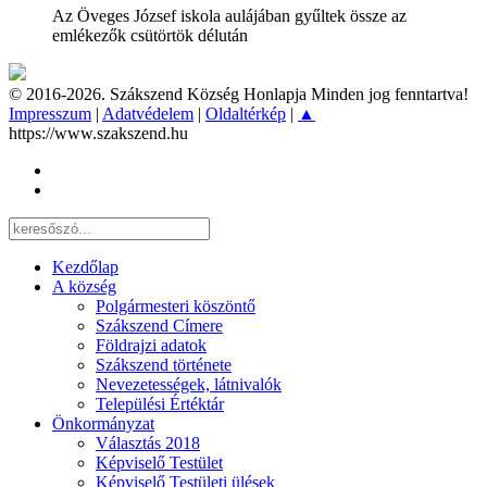
Az Öveges József iskola aulájában gyűltek össze az
emlékezők csütörtök délután
© 2016-2026. Szákszend Község Honlapja Minden jog fenntartva!
Impresszum
|
Adatvédelem
|
Oldaltérkép
|
▲
https://www.szakszend.hu
Kezdőlap
A község
Polgármesteri köszöntő
Szákszend Címere
Földrajzi adatok
Szákszend története
Nevezetességek, látnivalók
Települési Értéktár
Önkormányzat
Választás 2018
Képviselő Testület
Képviselő Testületi ülések