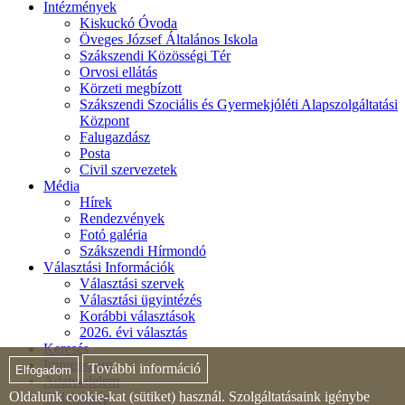
Intézmények
Kiskuckó Óvoda
Öveges József Általános Iskola
Szákszendi Közösségi Tér
Orvosi ellátás
Körzeti megbízott
Szákszendi Szociális és Gyermekjóléti Alapszolgáltatási
Központ
Falugazdász
Posta
Civil szervezetek
Média
Hírek
Rendezvények
Fotó galéria
Szákszendi Hírmondó
Választási Információk
Választási szervek
Választási ügyintézés
Korábbi választások
2026. évi választás
Keresés
Impresszum
További információ
Elfogadom
Adatvédelem
Oldalunk cookie-kat (sütiket) használ. Szolgáltatásaink igénybe
Oldaltérkép