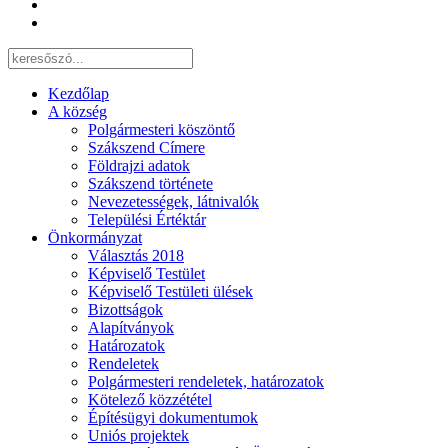
Kezdőlap
A község
Polgármesteri köszöntő
Szákszend Címere
Földrajzi adatok
Szákszend története
Nevezetességek, látnivalók
Települési Értéktár
Önkormányzat
Választás 2018
Képviselő Testület
Képviselő Testületi ülések
Bizottságok
Alapítványok
Határozatok
Rendeletek
Polgármesteri rendeletek, határozatok
Kötelező közzététel
Építésügyi dokumentumok
Uniós projektek