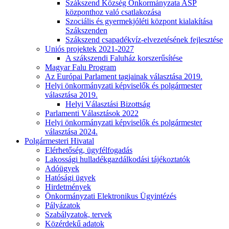
Szákszend Község Önkormányzata ASP
központhoz való csatlakozása
Szociális és gyermekjóléti központ kialakítása
Szákszenden
Szákszend csapadékvíz-elvezetésének fejlesztése
Uniós projektek 2021-2027
A szákszendi Faluház korszerűsítése
Magyar Falu Program
Az Európai Parlament tagjainak választása 2019.
Helyi önkormányzati képviselők és polgármester
választása 2019.
Helyi Választási Bizottság
Parlamenti Választások 2022
Helyi önkormányzati képviselők és polgármester
választása 2024.
Polgármesteri Hivatal
Elérhetőség, ügyfélfogadás
Lakossági hulladékgazdálkodási tájékoztatók
Adóügyek
Hatósági ügyek
Hirdetmények
Önkormányzati Elektronikus Ügyintézés
Pályázatok
Szabályzatok, tervek
Közérdekű adatok