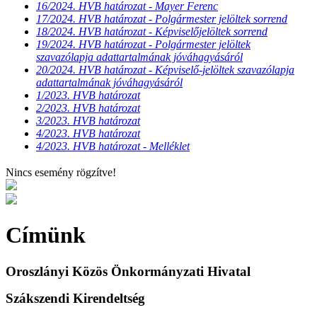
16/2024. HVB határozat - Mayer Ferenc
17/2024. HVB határozat - Polgármester jelöltek sorrend
18/2024. HVB határozat - Képviselőjelöltek sorrend
19/2024. HVB határozat - Polgármester jelöltek
szavazólapja adattartalmának jóváhagyásáról
20/2024. HVB határozat - Képviselő-jelöltek szavazólapja
adattartalmának jóváhagyásáról
1/2023. HVB határozat
2/2023. HVB határozat
3/2023. HVB határozat
4/2023. HVB határozat
4/2023. HVB határozat - Melléklet
Nincs esemény rögzítve!
Címünk
Oroszlányi Közös Önkormányzati Hivatal
Szákszendi Kirendeltség