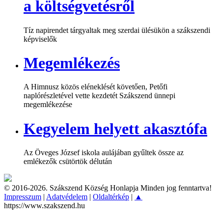
a költségvetésről
Tíz napirendet tárgyaltak meg szerdai ülésükön a szákszendi
képviselők
Megemlékezés
A Himnusz közös eléneklését követően, Petőfi
naplórészletével vette kezdetét Szákszend ünnepi
megemlékezése
Kegyelem helyett akasztófa
Az Öveges József iskola aulájában gyűltek össze az
emlékezők csütörtök délután
© 2016-2026. Szákszend Község Honlapja Minden jog fenntartva!
Impresszum
|
Adatvédelem
|
Oldaltérkép
|
▲
https://www.szakszend.hu