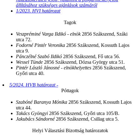
állításához szükséges ajánlások számáról
1/2023. HVI határozat
Tagok
Veszpréminé Varga Ildikó - elnök
2856 Szákszend, Száki
utca 72.
Fodorné Pintér Veronika
2856 Szákszend, Kossuth Lajos
utca 9.
Pánczélné Szabó Ildikó
2856 Szákszend, Fő utca 56.
Wessel Tünde
2856 Szákszend, Dózsa György utca 51.
Pintér László Jánosné - elnökhelyettes
2856 Szákszend,
Győri utca 40.
5/2024. HVB határozat -
Póttagok
Szabóné Baranya Mónika
2856 Szákszend, Kossuth Lajos
utca 44.
Takács Gyöngyi
2856 Szákszend, Győri utca 105/B.
Jakubács Sándorné
2856 Szákszend, Csillag utca 5.
Helyi Választási Bizottság határozatok