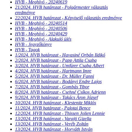
HVB - Meghívó - 20240619
21/2024. HVB határozat - Polgármester választás
eredménye
22/2024. HVB határozat - Képviselő választás eredménye
HVB - Meghívó - 20240514
HVB - Meghívó - 20240506
HVB - Meghívó - 20240429
HVB - Meghívó - Alakuló ülés
HVB - Jegyzőkönyv
HVB - Tagok
1/2024. HVB határozat - Havasiné Orbán Ildikó
2/2024. HVB határozat - Papp Attila Csaba
3/2024. HVB határozat - Umfürer Csaba Albert
4/2024. HVB határozat - Hartmann Imre
5/2024. HVB határozat - Dr. Müller Fanni
6/2024. HVB határozat - Bodányi Endre Lajos
7/2024. HVB határozat - Gombás Tibor
8/2024. HVB határozat - Csehné Csíkos Adrienn
9/2024. HVB határozat - Takács Áron József
10/2024. HVB határozat - Klestenitz Miklós
11/2024. HVB határozat - Palotai Bence
12/2024. HVB határozat - Thissen Jolien Lennie
13/2024. HVB határozat - Varajti Gizella
13/2024. HVB határozat - Veréb Zoltán
13/2024. HVB határozat - Horváth István