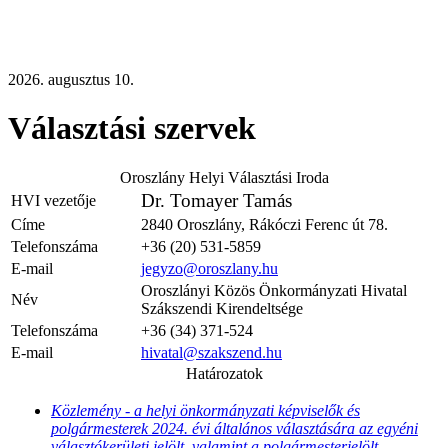
2026. augusztus 10.
Választási szervek
Oroszlány Helyi Választási Iroda
Dr. Tomayer Tamás
HVI vezetője
Címe
2840 Oroszlány, Rákóczi Ferenc út 78.
Telefonszáma
+36 (20) 531-5859
E-mail
jegyzo@oroszlany.hu
Oroszlányi Közös Önkormányzati Hivatal
Név
Szákszendi Kirendeltsége
Telefonszáma
+36 (34) 371-524
E-mail
hivatal@szakszend.hu
Határozatok
Közlemény - a helyi önkormányzati képviselők és
polgármesterek 2024. évi általános választására az egyéni
választókerületi jelölt, valamint a polgármesterjelölt