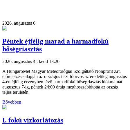
2026. augusztus 6.
Péntek éjfélig marad a harmadfokú
hőségriasztás
2026. augusztus 4., kedd 18:20
A HungaroMet Magyar Meteorológiai Szolgáltató Nonprofit Zrt.
előrejelzése alapján az országos tisztifőorvos az eredetileg augusztus
4-én éjfélig érvényben lévő harmadfokú hőségriasztás időtartamát
augusztus 7-ig, péntek 24:00 óráig meghosszabbította az ország
teljes területén.
Bővebben
I. fokú vízkorlátozás