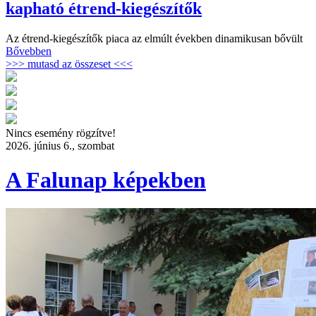
kapható étrend-kiegészítők
Az étrend-kiegészítők piaca az elmúlt években dinamikusan bővült
Bővebben
>>> mutasd az összeset <<<
Nincs esemény rögzítve!
2026. június 6., szombat
A Falunap képekben