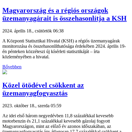
Magyarország és a régiós országok
üzemanyagárait is összehasonlítja a KSH
2024. április 18., csütörtök 06:38
A Központi Statisztikai Hivatal (KSH) a régiós üzemanyagárak
monitorozása és összehasonlíthatósága érdekében 2024. április 19-
én pénteken közzéteszi új kísérleti statisztikáját – írta
közleményében a hivatal.
Bővebben
Közel ötödével csökkent az
üzemanyagfogyasztás
2023. október 18., szerda 05:59
Az idei első három negyedévben 11,8 százalékkal kevesebb
motorbenzin és 21,1 százalékkal kevesebb gázolaj fogyott
Magyarországon, mint az előző év azonos időszakában, az
üzemanyagfogyasztás így átlagosan 17,7 százalékkal csökkent a