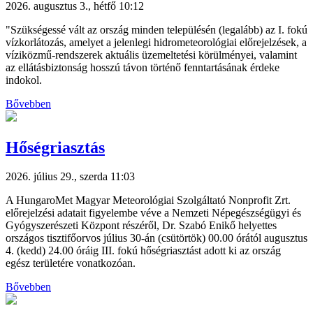
2026. augusztus 3., hétfő 10:12
"Szükségessé vált az ország minden településén (legalább) az I. fokú
vízkorlátozás, amelyet a jelenlegi hidrometeorológiai előrejelzések, a
víziközmű-rendszerek aktuális üzemeltetési körülményei, valamint
az ellátásbiztonság hosszú távon történő fenntartásának érdeke
indokol.
Bővebben
Hőségriasztás
2026. július 29., szerda 11:03
A HungaroMet Magyar Meteorológiai Szolgáltató Nonprofit Zrt.
előrejelzési adatait figyelembe véve a Nemzeti Népegészségügyi és
Gyógyszerészeti Központ részéről, Dr. Szabó Enikő helyettes
országos tisztifőorvos július 30-án (csütörtök) 00.00 órától augusztus
4. (kedd) 24.00 óráig III. fokú hőségriasztást adott ki az ország
egész területére vonatkozóan.
Bővebben