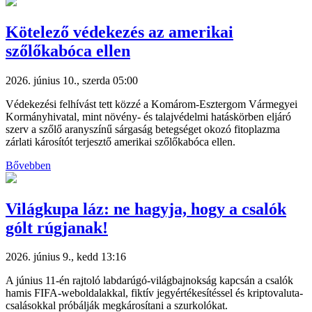
Kötelező védekezés az amerikai
szőlőkabóca ellen
2026. június 10., szerda 05:00
Védekezési felhívást tett közzé a Komárom-Esztergom Vármegyei
Kormányhivatal, mint növény- és talajvédelmi hatáskörben eljáró
szerv a szőlő aranyszínű sárgaság betegséget okozó fitoplazma
zárlati károsítót terjesztő amerikai szőlőkabóca ellen.
Bővebben
Világkupa láz: ne hagyja, hogy a csalók
gólt rúgjanak!
2026. június 9., kedd 13:16
A június 11-én rajtoló labdarúgó-világbajnokság kapcsán a csalók
hamis FIFA-weboldalakkal, fiktív jegyértékesítéssel és kriptovaluta-
csalásokkal próbálják megkárosítani a szurkolókat.