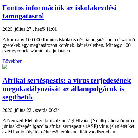
Fontos információk az iskolakezdési
támogatásról
2026. július 27., hétfő 11:01
A kormány 100.000 forintos iskolakezdési támogatást ad a rászoruló
gyerekek egy meghatározott körének, két részletben. Mintegy 400
ezer gyermek számíthat a juttatásra.
Bővebben
Afrikai sertéspestis: a vírus terjedésének
megakadályozását az állampolgárok is
segíthetik
2026. július 22., szerda 06:24
A Nemzeti Élelmiszerlánc-biztonsági Hivatal (Nébih) laboratóriuma
június közepén igazolta afrikai sertéspestis (ASP) vírus jelenlétét két,
az M1 autópályától délre eső területen kilőtt vaddisznóban.