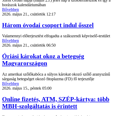
Szent Orbán napja (május 25.) jeles nap a szőlőtermesztők és így a
borászok kalendáriumában
Bővebben
2026. május 21., csütörtök 12:17
Három óvodai csoport indul ősszel
Valamennyi előterjesztést elfogadta a szákszendi képviselő-testület
Bővebben
2026. május 21., csütörtök 06:50
Óriási károkat okoz a betegség
Magyarországon
Az amerikai szőlőkabóca a súlyos károkat okozó szőlő aranyszínű
sárgaság betegséget okozó fitoplazma (FD) fő terjesztője
Bővebben
2026. május 15., péntek 05:00
Online fizetés, ATM, SZÉP-kártya: több
MBH-szolgáltatás is érintett