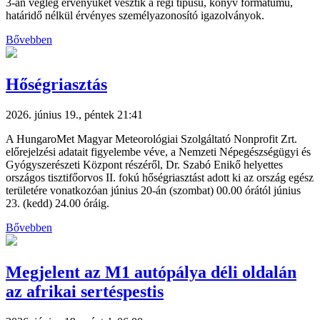
3-án végleg érvényüket vesztik a régi típusú, könyv formátumú,
határidő nélkül érvényes személyazonosító igazolványok.
Bővebben
Hőségriasztás
2026. június 19., péntek 21:41
A HungaroMet Magyar Meteorológiai Szolgáltató Nonprofit Zrt.
előrejelzési adatait figyelembe véve, a Nemzeti Népegészségügyi és
Gyógyszerészeti Központ részéről, Dr. Szabó Enikő helyettes
országos tisztifőorvos II. fokú hőségriasztást adott ki az ország egész
területére vonatkozóan június 20-án (szombat) 00.00 órától június
23. (kedd) 24.00 óráig.
Bővebben
Megjelent az M1 autópálya déli oldalán
az afrikai sertéspestis