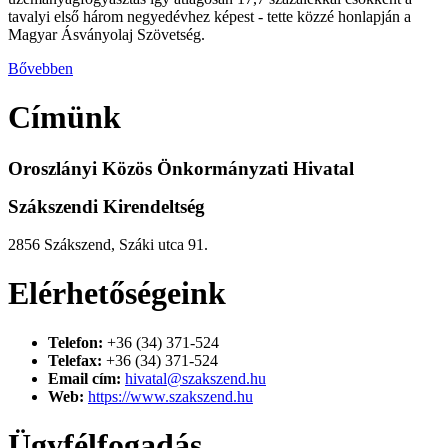
tavalyi első három negyedévhez képest - tette közzé honlapján a
Magyar Ásványolaj Szövetség.
Bővebben
Címünk
Oroszlányi Közös Önkormányzati Hivatal
Szákszendi Kirendeltség
2856 Szákszend, Száki utca 91.
Elérhetőségeink
Telefon:
+36 (34) 371-524
Telefax:
+36 (34) 371-524
Email cím:
hivatal@szakszend.hu
Web:
https://www.szakszend.hu
Ügyfélfogadás