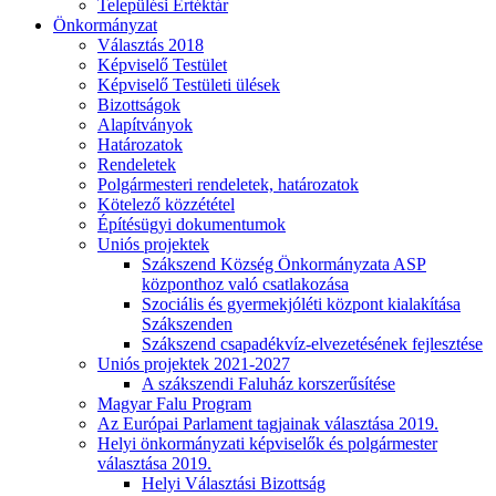
Települési Értéktár
Önkormányzat
Választás 2018
Képviselő Testület
Képviselő Testületi ülések
Bizottságok
Alapítványok
Határozatok
Rendeletek
Polgármesteri rendeletek, határozatok
Kötelező közzététel
Építésügyi dokumentumok
Uniós projektek
Szákszend Község Önkormányzata ASP
központhoz való csatlakozása
Szociális és gyermekjóléti központ kialakítása
Szákszenden
Szákszend csapadékvíz-elvezetésének fejlesztése
Uniós projektek 2021-2027
A szákszendi Faluház korszerűsítése
Magyar Falu Program
Az Európai Parlament tagjainak választása 2019.
Helyi önkormányzati képviselők és polgármester
választása 2019.
Helyi Választási Bizottság