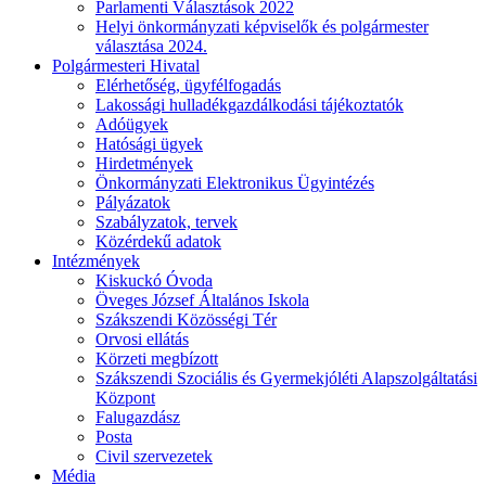
Parlamenti Választások 2022
Helyi önkormányzati képviselők és polgármester
választása 2024.
Polgármesteri Hivatal
Elérhetőség, ügyfélfogadás
Lakossági hulladékgazdálkodási tájékoztatók
Adóügyek
Hatósági ügyek
Hirdetmények
Önkormányzati Elektronikus Ügyintézés
Pályázatok
Szabályzatok, tervek
Közérdekű adatok
Intézmények
Kiskuckó Óvoda
Öveges József Általános Iskola
Szákszendi Közösségi Tér
Orvosi ellátás
Körzeti megbízott
Szákszendi Szociális és Gyermekjóléti Alapszolgáltatási
Központ
Falugazdász
Posta
Civil szervezetek
Média