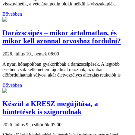
visszavihetik, a vételárat pedig blokk nélkül is visszakapják.
Bővebben
Darázscsípés – mikor ártalmatlan, és
mikor kell azonnal orvoshoz fordulni?
2026. július 10., péntek 06:00
A nyári hónapokban gyakoribbak a darázscsípések. A legtöbb
esetben csak kellemetlen fájdalmat okoznak, azonban
előfordulhatnak súlyos, akár életveszélyes allergiás reakciók is
Bővebben
Készül a KRESZ megújítása, a
büntetések is szigorodnak
2026. július 9., csütörtök 05:00
Vitézy Dávid közlekedési és beruházási miniszter már májusi