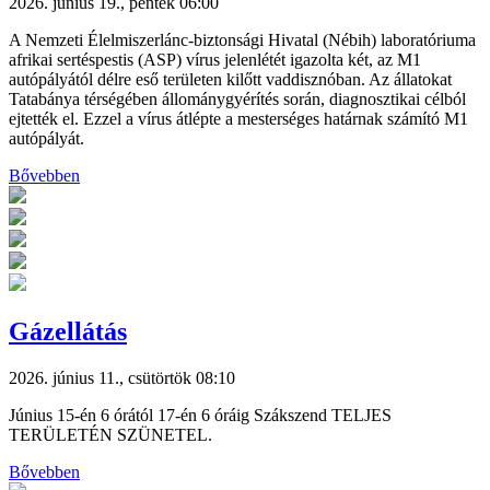
2026. június 19., péntek 06:00
A Nemzeti Élelmiszerlánc-biztonsági Hivatal (Nébih) laboratóriuma
afrikai sertéspestis (ASP) vírus jelenlétét igazolta két, az M1
autópályától délre eső területen kilőtt vaddisznóban. Az állatokat
Tatabánya térségében állománygyérítés során, diagnosztikai célból
ejtették el. Ezzel a vírus átlépte a mesterséges határnak számító M1
autópályát.
Bővebben
Gázellátás
2026. június 11., csütörtök 08:10
Június 15-én 6 órától 17-én 6 óráig Szákszend TELJES
TERÜLETÉN SZÜNETEL.
Bővebben