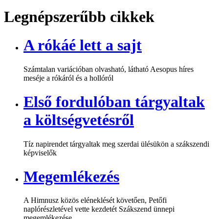
Legnépszerűbb cikkek
A rókáé lett a sajt
Számtalan variációban olvasható, látható Aesopus híres
meséje a rókáról és a hollóról
Első fordulóban tárgyaltak
a költségvetésről
Tíz napirendet tárgyaltak meg szerdai ülésükön a szákszendi
képviselők
Megemlékezés
A Himnusz közös eléneklését követően, Petőfi
naplórészletével vette kezdetét Szákszend ünnepi
megemlékezése