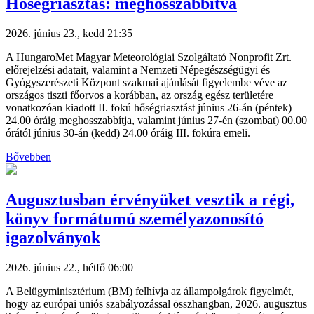
Hőségriasztás: meghosszabbítva
2026. június 23., kedd 21:35
A HungaroMet Magyar Meteorológiai Szolgáltató Nonprofit Zrt.
előrejelzési adatait, valamint a Nemzeti Népegészségügyi és
Gyógyszerészeti Központ szakmai ajánlását figyelembe véve az
országos tiszti főorvos a korábban, az ország egész területére
vonatkozóan kiadott II. fokú hőségriasztást június 26-án (péntek)
24.00 óráig meghosszabbítja, valamint június 27-én (szombat) 00.00
órától június 30-án (kedd) 24.00 óráig III. fokúra emeli.
Bővebben
Augusztusban érvényüket vesztik a régi,
könyv formátumú személyazonosító
igazolványok
2026. június 22., hétfő 06:00
A Belügyminisztérium (BM) felhívja az állampolgárok figyelmét,
hogy az európai uniós szabályozással összhangban, 2026. augusztus