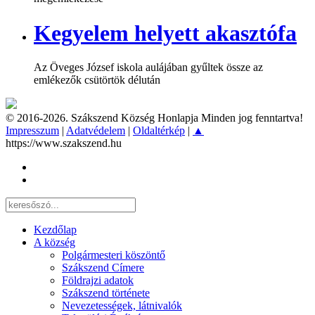
Kegyelem helyett akasztófa
Az Öveges József iskola aulájában gyűltek össze az
emlékezők csütörtök délután
© 2016-2026. Szákszend Község Honlapja Minden jog fenntartva!
Impresszum
|
Adatvédelem
|
Oldaltérkép
|
▲
https://www.szakszend.hu
Kezdőlap
A község
Polgármesteri köszöntő
Szákszend Címere
Földrajzi adatok
Szákszend története
Nevezetességek, látnivalók