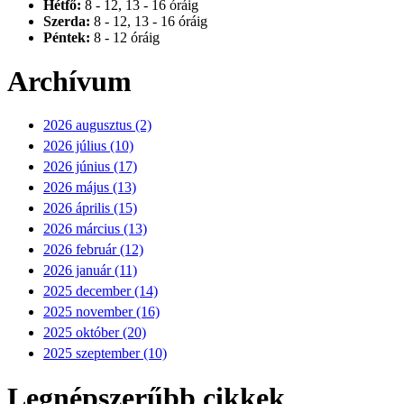
Hétfő:
8 - 12, 13 - 16 óráig
Szerda:
8 - 12, 13 - 16 óráig
Péntek:
8 - 12 óráig
Archívum
2026 augusztus (2)
2026 július (10)
2026 június (17)
2026 május (13)
2026 április (15)
2026 március (13)
2026 február (12)
2026 január (11)
2025 december (14)
2025 november (16)
2025 október (20)
2025 szeptember (10)
Legnépszerűbb cikkek