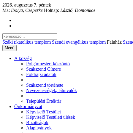
2026. augusztus 7. péntek
Ma:
Ibolya
,
Cseperke
Holnap:
László
,
Domonkos
Száki r.katolikus templom
Szendi evangélikus templom
Faluház
Szen
Menü
A község
Polgármesteri köszöntő
Szákszend Címere
Földrajzi adatok
Szákszend története
Nevezetességek, látnivalók
Települési Értéktár
Önkormányzat
Képviselő Testület
Képviselő Testületi ülések
Bizottságok
Alapítványok