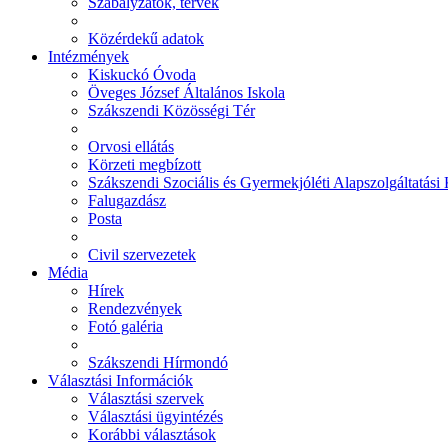
Szabályzatok, tervek
Közérdekű adatok
Intézmények
Kiskuckó Óvoda
Öveges József Általános Iskola
Szákszendi Közösségi Tér
Orvosi ellátás
Körzeti megbízott
Szákszendi Szociális és Gyermekjóléti Alapszolgáltatási
Falugazdász
Posta
Civil szervezetek
Média
Hírek
Rendezvények
Fotó galéria
Szákszendi Hírmondó
Választási Információk
Választási szervek
Választási ügyintézés
Korábbi választások