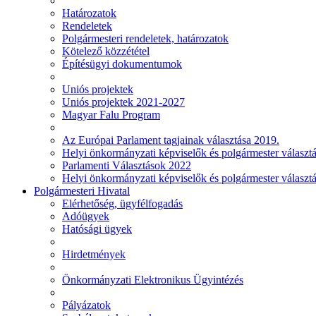
Határozatok
Rendeletek
Polgármesteri rendeletek, határozatok
Kötelező közzététel
Építésügyi dokumentumok
Uniós projektek
Uniós projektek 2021-2027
Magyar Falu Program
Az Európai Parlament tagjainak választása 2019.
Helyi önkormányzati képviselők és polgármester választ
Parlamenti Választások 2022
Helyi önkormányzati képviselők és polgármester választ
Polgármesteri Hivatal
Elérhetőség, ügyfélfogadás
Adóügyek
Hatósági ügyek
Hirdetmények
Önkormányzati Elektronikus Ügyintézés
Pályázatok