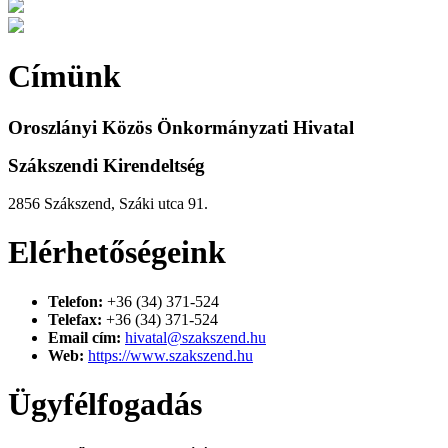
Címünk
Oroszlányi Közös Önkormányzati Hivatal
Szákszendi Kirendeltség
2856 Szákszend, Száki utca 91.
Elérhetőségeink
Telefon:
+36 (34) 371-524
Telefax:
+36 (34) 371-524
Email cím:
hivatal@szakszend.hu
Web:
https://www.szakszend.hu
Ügyfélfogadás