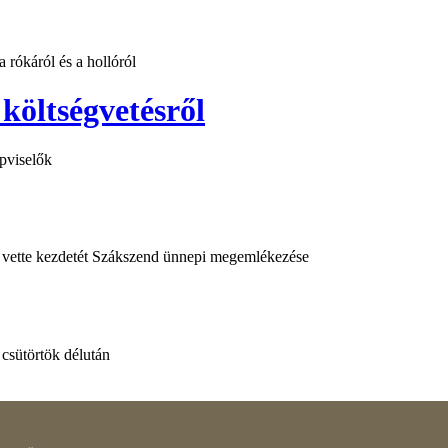
 rókáról és a hollóról
költségvetésről
épviselők
l vette kezdetét Szákszend ünnepi megemlékezése
csütörtök délután