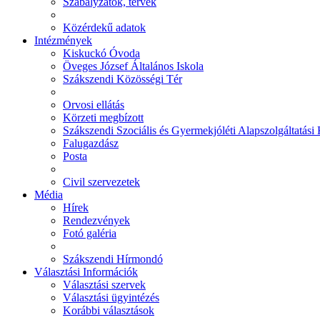
Szabályzatok, tervek
Közérdekű adatok
Intézmények
Kiskuckó Óvoda
Öveges József Általános Iskola
Szákszendi Közösségi Tér
Orvosi ellátás
Körzeti megbízott
Szákszendi Szociális és Gyermekjóléti Alapszolgáltatási
Falugazdász
Posta
Civil szervezetek
Média
Hírek
Rendezvények
Fotó galéria
Szákszendi Hírmondó
Választási Információk
Választási szervek
Választási ügyintézés
Korábbi választások