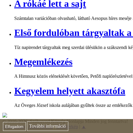
A rókáé lett a sajt
Számtalan variációban olvasható, látható Aesopus híres meséje a
Első fordulóban tárgyaltak a 
Tíz napirendet tárgyaltak meg szerdai ülésükön a szákszendi k
Megemlékezés
A Himnusz közös eléneklését követően, Petőfi naplórészletéve
Kegyelem helyett akasztófa
Az Öveges József iskola aulájában gyűltek össze az emlékezők 
© 2016-2026. Szákszend Község Honlapja Minden jog fenntartva!
További információ
Impresszum
|
Adatvédelem
|
Oldaltérkép
|
▲
Elfogadom