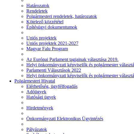
Határozatok
Rendeletek
Polgármesteri rendeletek, határozatok
Kötelező közzététel
Építésügyi dokumentumok
Uniós projektek
Uniós projektek 2021-2027
Magyar Falu Program
Az Európai Parlament tagjainak választása 2019.
Helyi önkormányzati képviselők és polgármester választ
Parlamenti Választások 2022
Helyi önkormányzati képviselők és polgármester választ
Polgármesteri Hivatal
Elérhetőség, ügyfélfogadás
Adóügyek
Hatósági ügyek
Hirdetmények
Önkormányzati Elektronikus Ügyintézés
Pályázatok