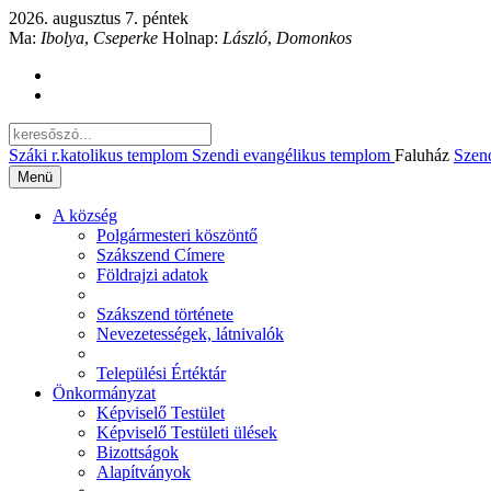
2026. augusztus 7. péntek
Ma:
Ibolya
,
Cseperke
Holnap:
László
,
Domonkos
Száki r.katolikus templom
Szendi evangélikus templom
Faluház
Szen
Menü
A község
Polgármesteri köszöntő
Szákszend Címere
Földrajzi adatok
Szákszend története
Nevezetességek, látnivalók
Települési Értéktár
Önkormányzat
Képviselő Testület
Képviselő Testületi ülések
Bizottságok
Alapítványok