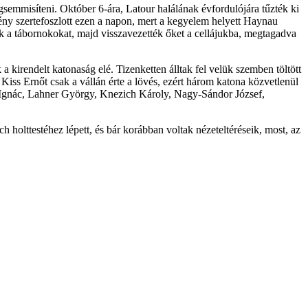
gsemmisíteni. Október 6-ára, Latour halálának évfordulójára tűzték ki
ny szertefoszlott ezen a napon, mert a kegyelem helyett Haynau
ték a tábornokokat, majd visszavezették őket a cellájukba, megtagadva
 a kirendelt katonaság elé. Tizenketten álltak fel velük szemben töltött
Kiss Ernőt csak a vállán érte a lövés, ezért három katona közvetlenül
rök Ignác, Lahner György, Knezich Károly, Nagy-Sándor József,
holttestéhez lépett, és bár korábban voltak nézeteltéréseik, most, az