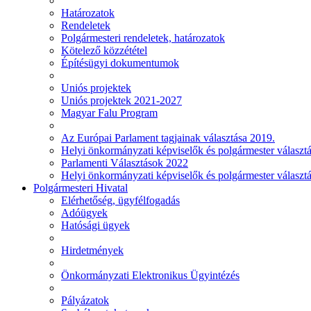
Határozatok
Rendeletek
Polgármesteri rendeletek, határozatok
Kötelező közzététel
Építésügyi dokumentumok
Uniós projektek
Uniós projektek 2021-2027
Magyar Falu Program
Az Európai Parlament tagjainak választása 2019.
Helyi önkormányzati képviselők és polgármester választ
Parlamenti Választások 2022
Helyi önkormányzati képviselők és polgármester választ
Polgármesteri Hivatal
Elérhetőség, ügyfélfogadás
Adóügyek
Hatósági ügyek
Hirdetmények
Önkormányzati Elektronikus Ügyintézés
Pályázatok