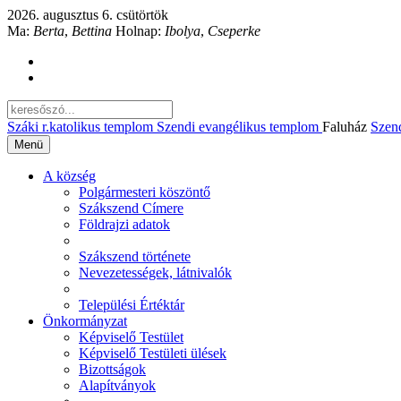
2026. augusztus 6. csütörtök
Ma:
Berta
,
Bettina
Holnap:
Ibolya
,
Cseperke
Száki r.katolikus templom
Szendi evangélikus templom
Faluház
Szen
Menü
A község
Polgármesteri köszöntő
Szákszend Címere
Földrajzi adatok
Szákszend története
Nevezetességek, látnivalók
Települési Értéktár
Önkormányzat
Képviselő Testület
Képviselő Testületi ülések
Bizottságok
Alapítványok