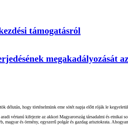
kezdési támogatásról
 terjedésének megakadályozását az
ök délután, hogy történelmünk eme sötét napja előtt róják le kegyeletü
aradi vértanú kifejezte az akkori Magyarország társadalmi és etnikai so
zerb, magyar és örmény, egyszerű polgár és gazdag arisztokrata. Ahogyan 