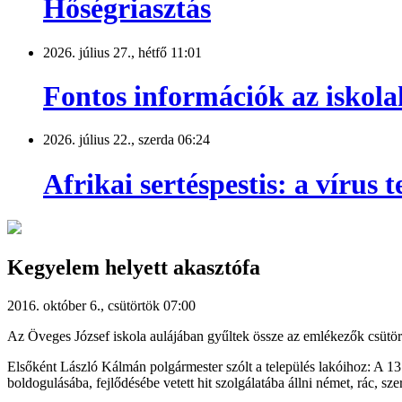
Hőségriasztás
2026. július 27., hétfő 11:01
Fontos információk az iskola
2026. július 22., szerda 06:24
Afrikai sertéspestis: a vírus
Kegyelem helyett akasztófa
2016. október 6., csütörtök 07:00
Az Öveges József iskola aulájában gyűltek össze az emlékezők csütört
Elsőként László Kálmán polgármester szólt a település lakóihoz: A 13 
boldogulásába, fejlődésébe vetett hit szolgálatába állni német, rác, s