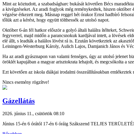
Mint az köztudott, a szabadságharc bukását követően Bécs maradéktalan
a kivégzéseket. Az aradi foglyok még reménykedtek, hiszen október 4
végzése érkezett meg. Másnap reggel hét órakor Ernst hadbíró felsorak
tőlük azt a kérést, hogy együtt tölthessék az utolsó napot.
Október 6-án fél hatkor először a golyó általi halálra ítélteket, Schwe
fegyverrel, majd midőn a parancsnokuk kardjával intett, a lövések eld
elé állt, s leadták a halálos lövést rá is. Ezután következtek az aka
Leiningen-Westerburg Károly, Aulich Lajos, Damjanich János és Véc
Ha az aradi gyásznapon van valami fenséges, úgy az utolsó jelenet biz
öröklét kapujában a magyar arisztokrata lehajolt, és megcsókolta a s
Ezt követően az iskola diákjai irodalmi összeállításukban emlékeztek 
Nincs esemény rögzítve!
Gázellátás
2026. június 11., csütörtök 08:10
Június 15-én 6 órától 17-én 6 óráig Szákszend TELJES TERÜL
Bővebben