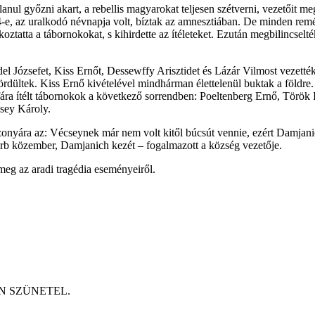
ul győzni akart, a rebellis magyarokat teljesen szétverni, vezetőit me
-e, az uralkodó névnapja volt, bíztak az amnesztiában. De minden remé
oztatta a tábornokokat, s kihirdette az ítéleteket. Ezután megbilincsel
idel Józsefet, Kiss Ernőt, Dessewffy Arisztidet és Lázár Vilmost vezették
ördültek. Kiss Ernő kivételével mindhárman élettelenül buktak a földre. 
sztófára ítélt tábornokok a következő sorrendben: Poeltenberg Ernő, Tö
sey Károly.
onyára az: Vécseynek már nem volt kitől búcsút vennie, ezért Damjanich 
zerb közember, Damjanich kezét – fogalmazott a község vezetője.
meg az aradi tragédia eseményeiről.
ETÉN SZÜNETEL.