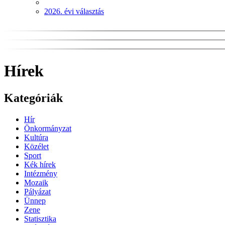
2026. évi választás
Hírek
Kategóriák
Hír
Önkormányzat
Kultúra
Közélet
Sport
Kék hírek
Intézmény
Mozaik
Pályázat
Ünnep
Zene
Statisztika