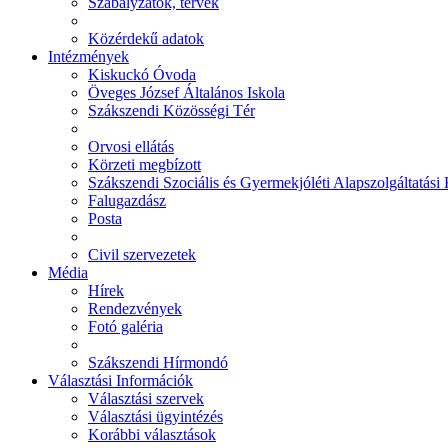
Szabályzatok, tervek
Közérdekű adatok
Intézmények
Kiskuckó Óvoda
Öveges József Általános Iskola
Szákszendi Közösségi Tér
Orvosi ellátás
Körzeti megbízott
Szákszendi Szociális és Gyermekjóléti Alapszolgáltatási
Falugazdász
Posta
Civil szervezetek
Média
Hírek
Rendezvények
Fotó galéria
Szákszendi Hírmondó
Választási Információk
Választási szervek
Választási ügyintézés
Korábbi választások