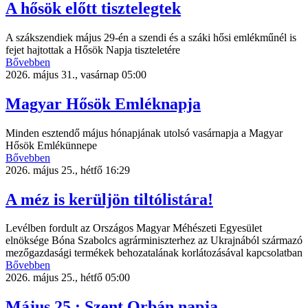
A hősök előtt tisztelegtek
A szákszendiek május 29-én a szendi és a száki hősi emlékműnél is
fejet hajtottak a Hősök Napja tiszteletére
Bővebben
2026. május 31., vasárnap 05:00
Magyar Hősök Emléknapja
Minden esztendő május hónapjának utolsó vasárnapja a Magyar
Hősök Emlékünnepe
Bővebben
2026. május 25., hétfő 16:29
A méz is kerüljön tiltólistára!
Levélben fordult az Országos Magyar Méhészeti Egyesület
elnöksége Bóna Szabolcs agrárminiszterhez az Ukrajnából származó
mezőgazdasági termékek behozatalának korlátozásával kapcsolatban
Bővebben
2026. május 25., hétfő 05:00
Május 25.: Szent Orbán napja