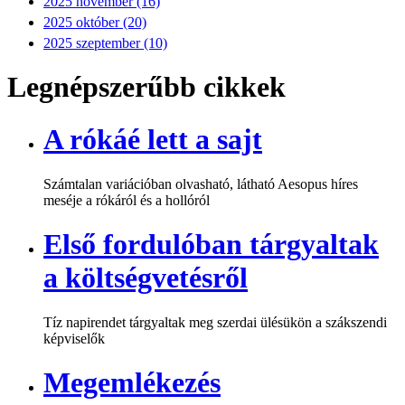
2025 november (16)
2025 október (20)
2025 szeptember (10)
Legnépszerűbb cikkek
A rókáé lett a sajt
Számtalan variációban olvasható, látható Aesopus híres
meséje a rókáról és a hollóról
Első fordulóban tárgyaltak
a költségvetésről
Tíz napirendet tárgyaltak meg szerdai ülésükön a szákszendi
képviselők
Megemlékezés