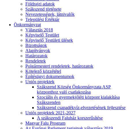
Földrajzi adatok
Szákszend története
Nevezetességek, látnivalók
Települési Értéktár
Önkormányzat
Választás 2018
Képviselő Testület
Képviselő Testületi ülések
Bizottságok
Alapítványok
Határozatok
Rendeletek
Polgármesteri rendeletek, határozatok
Kötelező közzététel
Építésügyi dokumentumok
Uniós projektek
Szákszend Község Önkormányzata ASP
központhoz való csatlakozása
Szociális és gyermekjóléti központ kialakítása
Szákszenden
Szákszend csapadékvíz-elvezetésének fejlesztése
Uniós projektek 2021-2027
A szákszendi Faluház korszerűsítése
Magyar Falu Program
Az Európai Parlament tagjainak választása 2019.