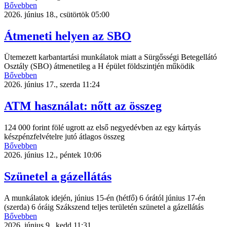
Bővebben
2026. június 18., csütörtök 05:00
Átmeneti helyen az SBO
Ütemezett karbantartási munkálatok miatt a Sürgősségi Betegellátó
Osztály (SBO) átmenetileg a H épület földszintjén működik
Bővebben
2026. június 17., szerda 11:24
ATM használat: nőtt az összeg
124 000 forint fölé ugrott az első negyedévben az egy kártyás
készpénzfelvételre jutó átlagos összeg
Bővebben
2026. június 12., péntek 10:06
Szünetel a gázellátás
A munkálatok idején, június 15-én (hétfő) 6 órától június 17-én
(szerda) 6 óráig Szákszend teljes területén szünetel a gázellátás
Bővebben
2026. június 9., kedd 11:31