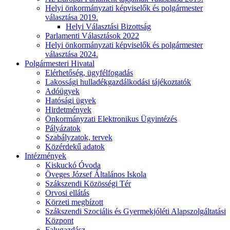
Helyi önkormányzati képviselők és polgármester
választása 2019.
Helyi Választási Bizottság
Parlamenti Választások 2022
Helyi önkormányzati képviselők és polgármester
választása 2024.
Polgármesteri Hivatal
Elérhetőség, ügyfélfogadás
Lakossági hulladékgazdálkodási tájékoztatók
Adóügyek
Hatósági ügyek
Hirdetmények
Önkormányzati Elektronikus Ügyintézés
Pályázatok
Szabályzatok, tervek
Közérdekű adatok
Intézmények
Kiskuckó Óvoda
Öveges József Általános Iskola
Szákszendi Közösségi Tér
Orvosi ellátás
Körzeti megbízott
Szákszendi Szociális és Gyermekjóléti Alapszolgáltatási
Központ
Falugazdász