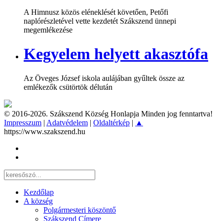
A Himnusz közös eléneklését követően, Petőfi
naplórészletével vette kezdetét Szákszend ünnepi
megemlékezése
Kegyelem helyett akasztófa
Az Öveges József iskola aulájában gyűltek össze az
emlékezők csütörtök délután
© 2016-2026. Szákszend Község Honlapja Minden jog fenntartva!
Impresszum
|
Adatvédelem
|
Oldaltérkép
|
▲
https://www.szakszend.hu
Kezdőlap
A község
Polgármesteri köszöntő
Szákszend Címere