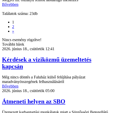
Bővebben
Találatok száma: 23db
1
2
»
Nincs esemény rögzítve!
További hírek
2026. június 18., csütörtök 12:41
Kérdések a viziközmű üzemeltetés
kapcsán
Még nincs döntés a Faluház külső felújítása pályázat
maradványösszegének felhasználásáról
Bővebben
2026. június 18., csütörtök 05:00
Átmeneti helyen az SBO
Ütemezett karbantartási munkálatok miatt a Sürgősségi Betegellátó