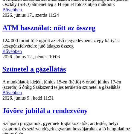
Osztály (SBO) átmenetileg a H épület földszintjén működik
Bővebben
2026. június 17., szerda 11:24
ATM használat: nőtt az összeg
124 000 forint fölé ugrott az első negyedévben az egy kártyás
készpénzfelvételre jutó átlagos összeg
Bővebben
2026. június 12., péntek 10:06
Szünetel a gázellátás
A munkálatok idején, június 15-én (hétfő) 6 órától június 17-én
(szerda) 6 óráig Szákszend teljes területén szünetel a gázellátás
Bővebben
2026. június 9., kedd 11:31
Jövőre jubilál a rendezvény
Színpadi programok, gyermek foglalkoztatók, arcfestés, helyi
csoportok és sztárvendégek egyaránt hozzájárultak a jó hangulathoz