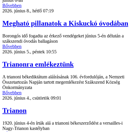
június 6-án
Bővebben
2026. június 8., hétfő 07:19
Megható pillanatok a Kiskuckó óvodában
Borongós idő fogadta az érkező vendégeket június 5-én délután a
szákszendi óvodás ballagáson
Bővebben
2026. június 5., péntek 10:55
Trianonra emlékeztünk
A trianoni békediktátum aláírásának 106. évfordulóján, a Nemzeti
Összetartozás Napján tartott megemlékezést Szákszend Község
Önkormányzata
Bővebben
2026. június 4., csütörtök 09:01
Trianon
1920. június 4-én írták alá a trianoni békeszerződést a versailles-i
Nagy-Trianon kastélyban