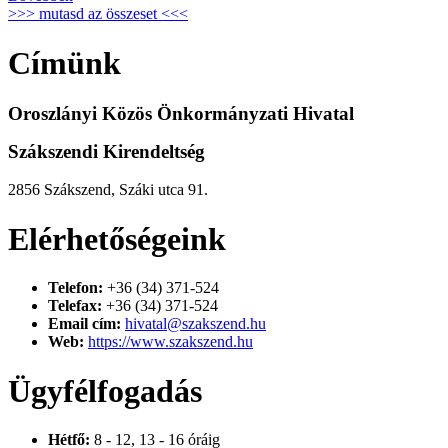
>>> mutasd az összeset <<<
Címünk
Oroszlányi Közös Önkormányzati Hivatal
Szákszendi Kirendeltség
2856 Szákszend, Száki utca 91.
Elérhetőségeink
Telefon:
+36 (34) 371-524
Telefax:
+36 (34) 371-524
Email cím:
hivatal@szakszend.hu
Web:
https://www.szakszend.hu
Ügyfélfogadás
Hétfő:
8 - 12, 13 - 16 óráig