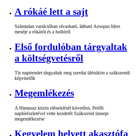
A rókáé lett a sajt
Számtalan variációban olvasható, látható Aesopus híres
meséje a rókáról és a hollóról
Első fordulóban tárgyaltak
a költségvetésről
Tíz napirendet tárgyaltak meg szerdai ülésükön a szákszendi
képviselők
Megemlékezés
A Himnusz közös eléneklését követően, Petőfi
naplórészletével vette kezdetét Szákszend ünnepi
megemlékezése
Kegyelem helyett akasztófa