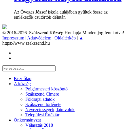
Az Öveges József iskola aulájában gyűltek össze az
emlékezők csütörtök délután
© 2016-2026. Szákszend Község Honlapja Minden jog fenntartva!
Impresszum
|
Adatvédelem
|
Oldaltérkép
|
▲
https://www.szakszend.hu
Kezdőlap
A község
Polgármesteri köszöntő
Szákszend Címere
Földrajzi adatok
Szákszend története
Nevezetességek, látnivalók
Települési Értéktár
Önkormányzat
Választás 2018