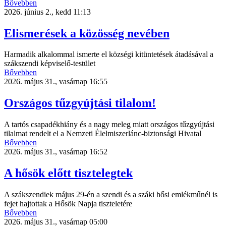
Bővebben
2026. június 2., kedd 11:13
Elismerések a közösség nevében
Harmadik alkalommal ismerte el községi kitüntetések átadásával a
szákszendi képviselő-testület
Bővebben
2026. május 31., vasárnap 16:55
Országos tűzgyújtási tilalom!
A tartós csapadékhiány és a nagy meleg miatt országos tűzgyújtási
tilalmat rendelt el a Nemzeti Élelmiszerlánc-biztonsági Hivatal
Bővebben
2026. május 31., vasárnap 16:52
A hősök előtt tisztelegtek
A szákszendiek május 29-én a szendi és a száki hősi emlékműnél is
fejet hajtottak a Hősök Napja tiszteletére
Bővebben
2026. május 31., vasárnap 05:00