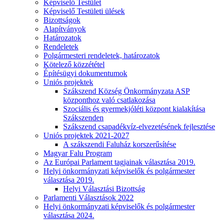
Képviselő Testület
Képviselő Testületi ülések
Bizottságok
Alapítványok
Határozatok
Rendeletek
Polgármesteri rendeletek, határozatok
Kötelező közzététel
Építésügyi dokumentumok
Uniós projektek
Szákszend Község Önkormányzata ASP
központhoz való csatlakozása
Szociális és gyermekjóléti központ kialakítása
Szákszenden
Szákszend csapadékvíz-elvezetésének fejlesztése
Uniós projektek 2021-2027
A szákszendi Faluház korszerűsítése
Magyar Falu Program
Az Európai Parlament tagjainak választása 2019.
Helyi önkormányzati képviselők és polgármester
választása 2019.
Helyi Választási Bizottság
Parlamenti Választások 2022
Helyi önkormányzati képviselők és polgármester
választása 2024.