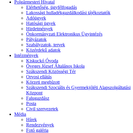
Polgármesteri Hivatal
Elérhetőség, ügyfélfogadás
Lakossági hulladékgazdálkodási tájékoztatók
Adóügyek
Hatósági ügyek
Hirdetmények
Önkormányzati Elektronikus Ügyintézés
Pályázatok
Szabályzatok, tervek
Közérdekű adatok
Intézmények
Kiskuckó Óvoda
Öveges József Általános Iskola
Szákszendi Közösségi Tér
Orvosi ellátás
Körzeti megbízott
Szákszendi Szociális és Gyermekjóléti Alapszolgáltatási
Központ
Falugazdász
Posta
Civil szervezetek
Média
Hírek
Rendezvények
Fotó galéria