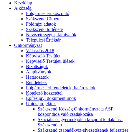
Kezdőlap
A község
Polgármesteri köszöntő
Szákszend Címere
Földrajzi adatok
Szákszend története
Nevezetességek, látnivalók
Települési Értéktár
Önkormányzat
Választás 2018
Képviselő Testület
Képviselő Testületi ülések
Bizottságok
Alapítványok
Határozatok
Rendeletek
Polgármesteri rendeletek, határozatok
Kötelező közzététel
Építésügyi dokumentumok
Uniós projektek
Szákszend Község Önkormányzata ASP
központhoz való csatlakozása
Szociális és gyermekjóléti központ kialakítása
Szákszenden
Szákszend csapadékvíz-elvezetésének fejlesztése