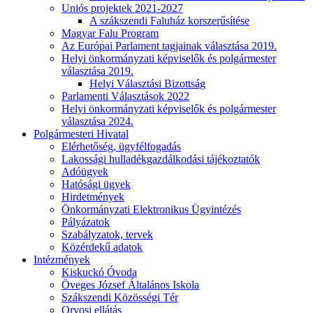
Uniós projektek 2021-2027
A szákszendi Faluház korszerűsítése
Magyar Falu Program
Az Európai Parlament tagjainak választása 2019.
Helyi önkormányzati képviselők és polgármester
választása 2019.
Helyi Választási Bizottság
Parlamenti Választások 2022
Helyi önkormányzati képviselők és polgármester
választása 2024.
Polgármesteri Hivatal
Elérhetőség, ügyfélfogadás
Lakossági hulladékgazdálkodási tájékoztatók
Adóügyek
Hatósági ügyek
Hirdetmények
Önkormányzati Elektronikus Ügyintézés
Pályázatok
Szabályzatok, tervek
Közérdekű adatok
Intézmények
Kiskuckó Óvoda
Öveges József Általános Iskola
Szákszendi Közösségi Tér
Orvosi ellátás