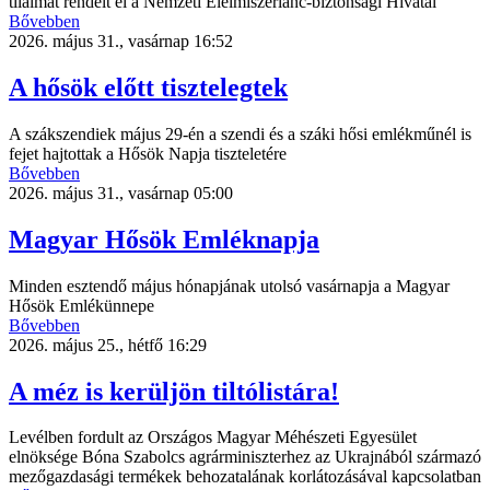
tilalmat rendelt el a Nemzeti Élelmiszerlánc-biztonsági Hivatal
Bővebben
2026. május 31., vasárnap 16:52
A hősök előtt tisztelegtek
A szákszendiek május 29-én a szendi és a száki hősi emlékműnél is
fejet hajtottak a Hősök Napja tiszteletére
Bővebben
2026. május 31., vasárnap 05:00
Magyar Hősök Emléknapja
Minden esztendő május hónapjának utolsó vasárnapja a Magyar
Hősök Emlékünnepe
Bővebben
2026. május 25., hétfő 16:29
A méz is kerüljön tiltólistára!
Levélben fordult az Országos Magyar Méhészeti Egyesület
elnöksége Bóna Szabolcs agrárminiszterhez az Ukrajnából származó
mezőgazdasági termékek behozatalának korlátozásával kapcsolatban