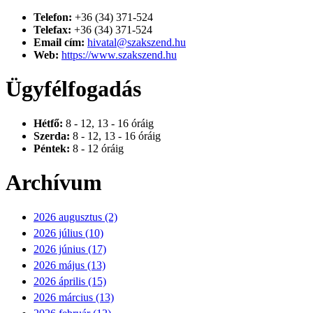
Telefon:
+36 (34) 371-524
Telefax:
+36 (34) 371-524
Email cím:
hivatal@szakszend.hu
Web:
https://www.szakszend.hu
Ügyfélfogadás
Hétfő:
8 - 12, 13 - 16 óráig
Szerda:
8 - 12, 13 - 16 óráig
Péntek:
8 - 12 óráig
Archívum
2026 augusztus (2)
2026 július (10)
2026 június (17)
2026 május (13)
2026 április (15)
2026 március (13)