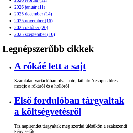
2026 február (12)
2026 január (11)
2025 december (14)
2025 november (16)
2025 október (20)
2025 szeptember (10)
Legnépszerűbb cikkek
A rókáé lett a sajt
Számtalan variációban olvasható, látható Aesopus híres
meséje a rókáról és a hollóról
Első fordulóban tárgyaltak
a költségvetésről
Tíz napirendet tárgyaltak meg szerdai ülésükön a szákszendi
képviselők