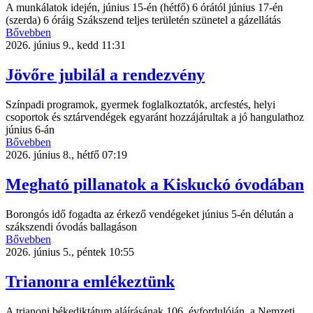
A munkálatok idején, június 15-én (hétfő) 6 órától június 17-én
(szerda) 6 óráig Szákszend teljes területén szünetel a gázellátás
Bővebben
2026. június 9., kedd 11:31
Jövőre jubilál a rendezvény
Színpadi programok, gyermek foglalkoztatók, arcfestés, helyi
csoportok és sztárvendégek egyaránt hozzájárultak a jó hangulathoz
június 6-án
Bővebben
2026. június 8., hétfő 07:19
Megható pillanatok a Kiskuckó óvodában
Borongós idő fogadta az érkező vendégeket június 5-én délután a
szákszendi óvodás ballagáson
Bővebben
2026. június 5., péntek 10:55
Trianonra emlékeztünk
A trianoni békediktátum aláírásának 106. évfordulóján, a Nemzeti