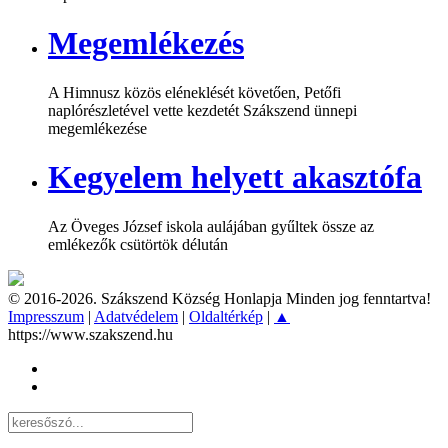
Megemlékezés
A Himnusz közös eléneklését követően, Petőfi
naplórészletével vette kezdetét Szákszend ünnepi
megemlékezése
Kegyelem helyett akasztófa
Az Öveges József iskola aulájában gyűltek össze az
emlékezők csütörtök délután
© 2016-2026. Szákszend Község Honlapja Minden jog fenntartva!
Impresszum
|
Adatvédelem
|
Oldaltérkép
|
▲
https://www.szakszend.hu