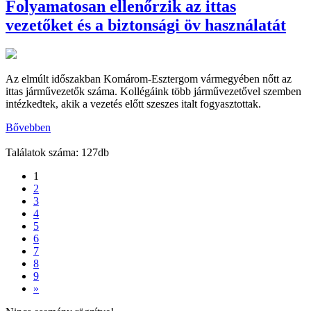
Folyamatosan ellenőrzik az ittas
vezetőket és a biztonsági öv használatát
Az elmúlt időszakban Komárom-Esztergom vármegyében nőtt az
ittas járművezetők száma. Kollégáink több járművezetővel szemben
intézkedtek, akik a vezetés előtt szeszes italt fogyasztottak.
Bővebben
Találatok száma: 127db
1
2
3
4
5
6
7
8
9
»