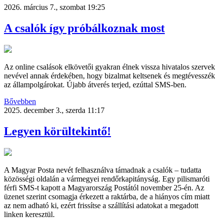
2026. március 7., szombat 19:25
A csalók így próbálkoznak most
Az online csalások elkövetői gyakran élnek vissza hivatalos szervek
nevével annak érdekében, hogy bizalmat keltsenek és megtévesszék
az állampolgárokat. Újabb átverés terjed, ezúttal SMS-ben.
Bővebben
2025. december 3., szerda 11:17
Legyen körültekintő!
A Magyar Posta nevét felhasználva támadnak a csalók – tudatta
közösségi oldalán a vármegyei rendőrkapitányság. Egy pilismaróti
férfi SMS-t kapott a Magyarország Postától november 25-én. Az
üzenet szerint csomagja érkezett a raktárba, de a hiányos cím miatt
az nem adható ki, ezért frissítse a szállítási adatokat a megadott
linken keresztül.