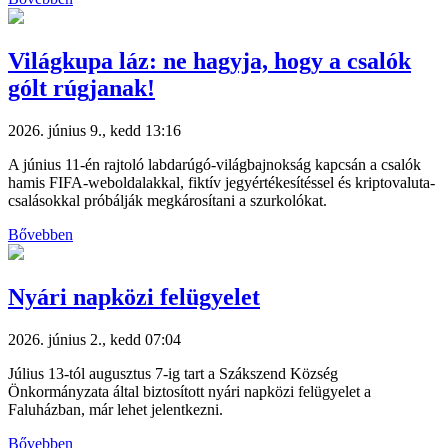
Világkupa láz: ne hagyja, hogy a csalók
gólt rúgjanak!
2026. június 9., kedd 13:16
A június 11-én rajtoló labdarúgó-világbajnokság kapcsán a csalók
hamis FIFA-weboldalakkal, fiktív jegyértékesítéssel és kriptovaluta-
csalásokkal próbálják megkárosítani a szurkolókat.
Bővebben
Nyári napközi felügyelet
2026. június 2., kedd 07:04
Július 13-tól augusztus 7-ig tart a Szákszend Község
Önkormányzata által biztosított nyári napközi felügyelet a
Faluházban, már lehet jelentkezni.
Bővebben