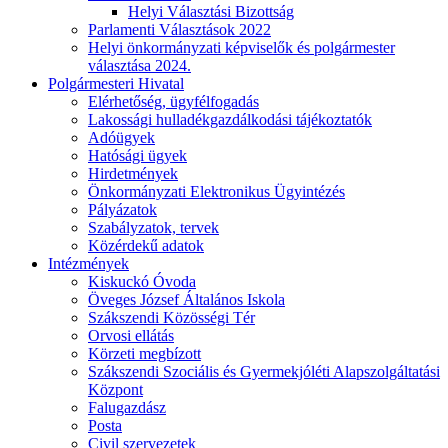
Helyi Választási Bizottság
Parlamenti Választások 2022
Helyi önkormányzati képviselők és polgármester
választása 2024.
Polgármesteri Hivatal
Elérhetőség, ügyfélfogadás
Lakossági hulladékgazdálkodási tájékoztatók
Adóügyek
Hatósági ügyek
Hirdetmények
Önkormányzati Elektronikus Ügyintézés
Pályázatok
Szabályzatok, tervek
Közérdekű adatok
Intézmények
Kiskuckó Óvoda
Öveges József Általános Iskola
Szákszendi Közösségi Tér
Orvosi ellátás
Körzeti megbízott
Szákszendi Szociális és Gyermekjóléti Alapszolgáltatási
Központ
Falugazdász
Posta
Civil szervezetek