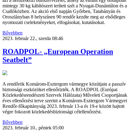
azt a nemzetközi bűnszervezetet, amely az elmúlt egy hónapban
mintegy 30 kg kábítószert terített szét a Nyugat-Dunántúlon és a
Csallóközben. Az akció első napján Győrben, Tatabányán és
Oroszlányban 8 helyszínen 90 rendőr kezdte meg az elsődleges
nyomozati cselekményeket, elfogásokat, kutatásokat.
Bővebben
2023. február 22., szerda 08:46
ROADPOL- „European Operation
Seatbelt”
A rendőrök Komárom-Esztergom vármegye közútjain a passzív
biztonsági eszközöket ellenőrizték. A ROADPOL (Európai
Közlekedésrendészeti Szervek Hálózata) Műveleti Csoportjának
éves ellenőrzési terve szerint a Komárom-Esztergom Vármegyei
Rendőr-főkapitányság 2023. február 13-a és 19-e között hajtott
végre fokozott közlekedésbiztonsági célellenőrzést.
Bővebben
2023. február 10., péntek 05:00