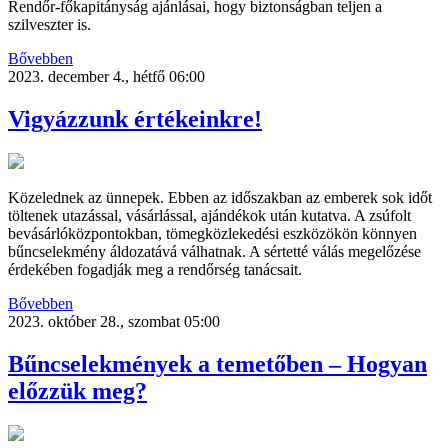
Rendőr-főkapitányság ajánlásai, hogy biztonságban teljen a
szilveszter is.
Bővebben
2023. december 4., hétfő 06:00
Vigyázzunk értékeinkre!
Közelednek az ünnepek. Ebben az időszakban az emberek sok időt
töltenek utazással, vásárlással, ajándékok után kutatva. A zsúfolt
bevásárlóközpontokban, tömegközlekedési eszközökön könnyen
bűncselekmény áldozatává válhatnak. A sértetté válás megelőzése
érdekében fogadják meg a rendőrség tanácsait.
Bővebben
2023. október 28., szombat 05:00
Bűncselekmények a temetőben – Hogyan
előzzük meg?