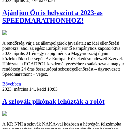
2023. április 5., szerda 05:56
Ajánljon Ön is helyszínt a 2023-as
SPEEDMARATHONHOZ!
A rendőrség várja az állampolgárok javaslatait az idei ellenőrzési
pontokra, ahol az egész Európát érintő kampányhoz kapcsolódva
2023. április 21-én egy napig mérik a Magyarország útjain
közlekedők sebességét. Az Európai Közlekedésrendészeti Szervek
Hálózata, a ROADPOL kezdeményezéséhez csatlakozva a magyar
rendőrség 24 órás összeurópai sebességellenőrzést – úgynevezett
Speedmarathont – végez.
Bővebben
2023. március 14., kedd 10:03
A szlovák pikónak lehúzták a rolót
A KR NNI a szlovák NAKA-val közösen a hétvégén felszámolta