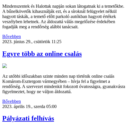
Mindenszentek és Halottak napján sokan látogatnak ki a temetőkbe.
A bűnelkövetők kihasználják ezt, és a síroknál felügyelet nélkül
hagyott táskák, a temető előtt parkoló autókban hagyott értékek
veszélyben lehetnek. Az áldozattá válás megelőzése érdekében
fogadják meg a rendőrség alábbi tanácsait.
Bővebben
2023. június 29., csütörtök 11:25
Egyre több az online csalás
Az utóbbi időszakban szinte minden nap történik online csalás
Komárom-Esztergom vármegyében – hívja fel a figyelmet a
rendőrség. A szervezet mindenkit fokozott óvatosságra, gyanakvásra
figyelmeztet, hogy ne váljon áldozattá.
Bővebben
2023. április 19., szerda 05:00
Pályázati felhívás