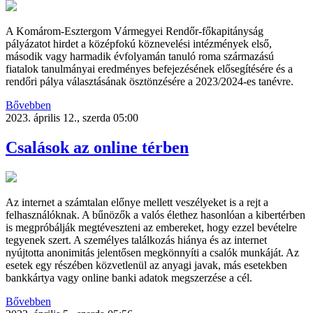
A Komárom-Esztergom Vármegyei Rendőr-főkapitányság
pályázatot hirdet a középfokú köznevelési intézmények első,
második vagy harmadik évfolyamán tanuló roma származású
fiatalok tanulmányai eredményes befejezésének elősegítésére és a
rendőri pálya választásának ösztönzésére a 2023/2024-es tanévre.
Bővebben
2023. április 12., szerda 05:00
Csalások az online térben
Az internet a számtalan előnye mellett veszélyeket is a rejt a
felhasználóknak. A bűnözők a valós élethez hasonlóan a kibertérben
is megpróbálják megtéveszteni az embereket, hogy ezzel bevételre
tegyenek szert. A személyes találkozás hiánya és az internet
nyújtotta anonimitás jelentősen megkönnyíti a csalók munkáját. Az
esetek egy részében közvetlenül az anyagi javak, más esetekben
bankkártya vagy online banki adatok megszerzése a cél.
Bővebben