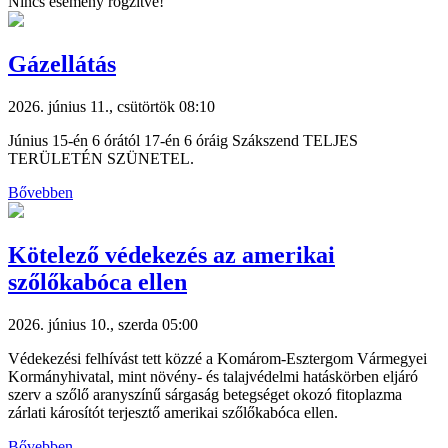
Nincs esemény rögzítve!
Gázellátás
2026. június 11., csütörtök 08:10
Június 15-én 6 órától 17-én 6 óráig Szákszend TELJES
TERÜLETÉN SZÜNETEL.
Bővebben
Kötelező védekezés az amerikai
szőlőkabóca ellen
2026. június 10., szerda 05:00
Védekezési felhívást tett közzé a Komárom-Esztergom Vármegyei
Kormányhivatal, mint növény- és talajvédelmi hatáskörben eljáró
szerv a szőlő aranyszínű sárgaság betegséget okozó fitoplazma
zárlati károsítót terjesztő amerikai szőlőkabóca ellen.
Bővebben