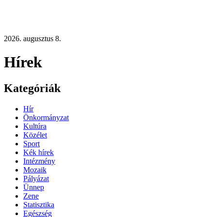
2026. augusztus 8.
Hírek
Kategóriák
Hír
Önkormányzat
Kultúra
Közélet
Sport
Kék hírek
Intézmény
Mozaik
Pályázat
Ünnep
Zene
Statisztika
Egészség