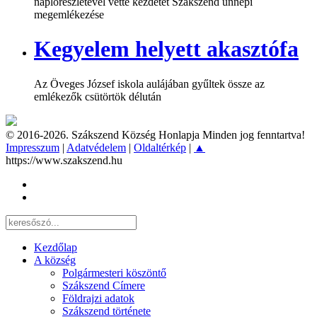
naplórészletével vette kezdetét Szákszend ünnepi
megemlékezése
Kegyelem helyett akasztófa
Az Öveges József iskola aulájában gyűltek össze az
emlékezők csütörtök délután
© 2016-2026. Szákszend Község Honlapja Minden jog fenntartva!
Impresszum
|
Adatvédelem
|
Oldaltérkép
|
▲
https://www.szakszend.hu
Kezdőlap
A község
Polgármesteri köszöntő
Szákszend Címere
Földrajzi adatok
Szákszend története