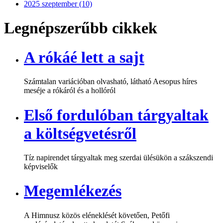
2025 szeptember (10)
Legnépszerűbb cikkek
A rókáé lett a sajt
Számtalan variációban olvasható, látható Aesopus híres
meséje a rókáról és a hollóról
Első fordulóban tárgyaltak
a költségvetésről
Tíz napirendet tárgyaltak meg szerdai ülésükön a szákszendi
képviselők
Megemlékezés
A Himnusz közös eléneklését követően, Petőfi