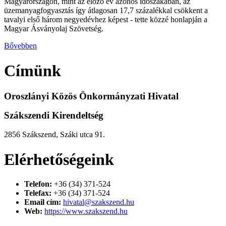
Magyarországon, mint az előző év azonos időszakában, az
üzemanyagfogyasztás így átlagosan 17,7 százalékkal csökkent a
tavalyi első három negyedévhez képest - tette közzé honlapján a
Magyar Ásványolaj Szövetség.
Bővebben
Címünk
Oroszlányi Közös Önkormányzati Hivatal
Szákszendi Kirendeltség
2856 Szákszend, Száki utca 91.
Elérhetőségeink
Telefon:
+36 (34) 371-524
Telefax:
+36 (34) 371-524
Email cím:
hivatal@szakszend.hu
Web:
https://www.szakszend.hu