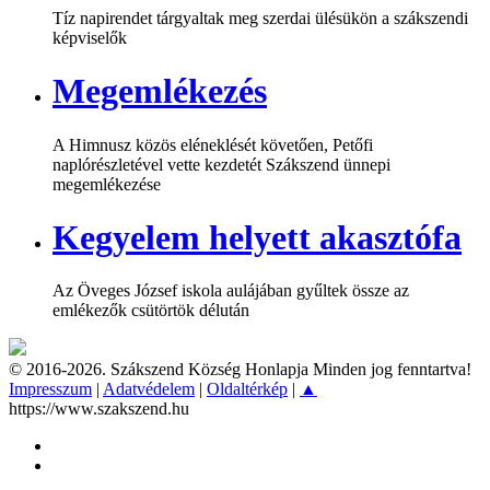
Tíz napirendet tárgyaltak meg szerdai ülésükön a szákszendi
képviselők
Megemlékezés
A Himnusz közös eléneklését követően, Petőfi
naplórészletével vette kezdetét Szákszend ünnepi
megemlékezése
Kegyelem helyett akasztófa
Az Öveges József iskola aulájában gyűltek össze az
emlékezők csütörtök délután
© 2016-2026. Szákszend Község Honlapja Minden jog fenntartva!
Impresszum
|
Adatvédelem
|
Oldaltérkép
|
▲
https://www.szakszend.hu