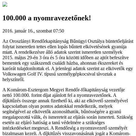
100.000 a nyomravezetőnek!
2016. január 16., szombat 07:50
Az Oroszlányi Rendőrkapitányság Bűnügyi Osztálya büntetőeljárást
folytat ismeretlen tettes ellen lopás bűntett elkövetésének gyanúja
miatt. A rendelkezésre álló adatok szerint ismeretlen személyek
2015. május 29-én 3 óra és 5 óra közötti időben az ajtót befeszítve
bementek egy szákszendi családi házba, ahonnan ékszereket és
karórát tulajdonítottak el. A jelenlegi adatok szerint az elkövetők egy
Volkswagen Golf IV. típusú személygépkocsival távoztak a
helyszínről.
A Komárom-Esztergom Megyei Rendőr-főkapitányság vezetője
nettó 100.000. forint díjat ajánlott fel a nyomravezetőnek. A
díjkitűzés összege annak fizethető ki, aki az elkövető személyével
kapcsolatban olyan pontos adatokkal rendelkezik, melyek
segítségével az elkövetők azonosíthatók, bűnösségére a gyanú
megalapozottá válik, és ismereteit az eljárás során ismerteti. Szükség
esetén az eljáró hatóság a tanú védelmére a szükséges
intézkedéseket megteszi. A Rendőrség a nyomravezető személyét
bizalmasan kezeli. A díjkitűzés visszavonásának jogát a Komárom-