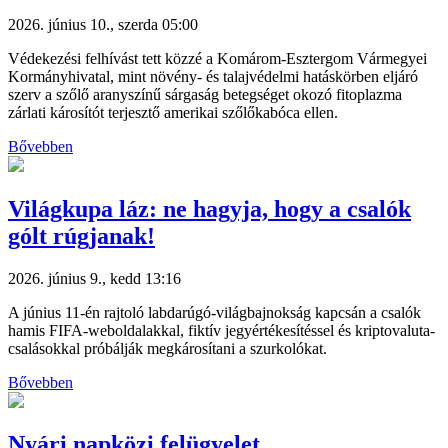
2026. június 10., szerda 05:00
Védekezési felhívást tett közzé a Komárom-Esztergom Vármegyei
Kormányhivatal, mint növény- és talajvédelmi hatáskörben eljáró
szerv a szőlő aranyszínű sárgaság betegséget okozó fitoplazma
zárlati károsítót terjesztő amerikai szőlőkabóca ellen.
Bővebben
Világkupa láz: ne hagyja, hogy a csalók
gólt rúgjanak!
2026. június 9., kedd 13:16
A június 11-én rajtoló labdarúgó-világbajnokság kapcsán a csalók
hamis FIFA-weboldalakkal, fiktív jegyértékesítéssel és kriptovaluta-
csalásokkal próbálják megkárosítani a szurkolókat.
Bővebben
Nyári napközi felügyelet