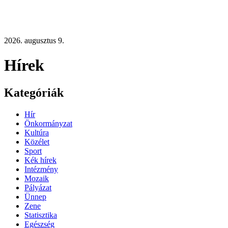
2026. augusztus 9.
Hírek
Kategóriák
Hír
Önkormányzat
Kultúra
Közélet
Sport
Kék hírek
Intézmény
Mozaik
Pályázat
Ünnep
Zene
Statisztika
Egészség