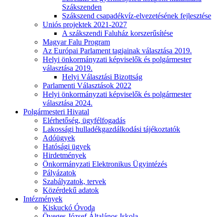
Szákszenden
Szákszend csapadékvíz-elvezetésének fejlesztése
Uniós projektek 2021-2027
A szákszendi Faluház korszerűsítése
Magyar Falu Program
Az Európai Parlament tagjainak választása 2019.
Helyi önkormányzati képviselők és polgármester
választása 2019.
Helyi Választási Bizottság
Parlamenti Választások 2022
Helyi önkormányzati képviselők és polgármester
választása 2024.
Polgármesteri Hivatal
Elérhetőség, ügyfélfogadás
Lakossági hulladékgazdálkodási tájékoztatók
Adóügyek
Hatósági ügyek
Hirdetmények
Önkormányzati Elektronikus Ügyintézés
Pályázatok
Szabályzatok, tervek
Közérdekű adatok
Intézmények
Kiskuckó Óvoda
Öveges József Általános Iskola