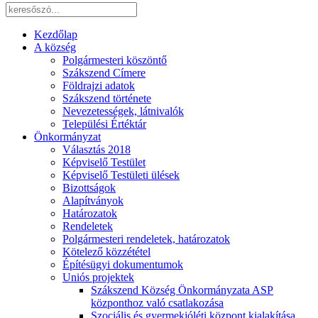
Kezdőlap
A község
Polgármesteri köszöntő
Szákszend Címere
Földrajzi adatok
Szákszend története
Nevezetességek, látnivalók
Települési Értéktár
Önkormányzat
Választás 2018
Képviselő Testület
Képviselő Testületi ülések
Bizottságok
Alapítványok
Határozatok
Rendeletek
Polgármesteri rendeletek, határozatok
Kötelező közzététel
Építésügyi dokumentumok
Uniós projektek
Szákszend Község Önkormányzata ASP
központhoz való csatlakozása
Szociális és gyermekjóléti központ kialakítása