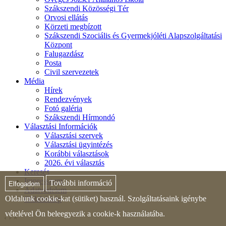
Szákszendi Közösségi Tér
Orvosi ellátás
Körzeti megbízott
Szákszendi Szociális és Gyermekjóléti Alapszolgáltatási
Központ
Falugazdász
Posta
Civil szervezetek
Média
Hírek
Rendezvények
Fotó galéria
Szákszendi Hírmondó
Választási Információk
Választási szervek
Választási ügyintézés
Korábbi választások
2026. évi választás
Keresés
Impresszum
További információ
Elfogadom
Adatvédelem
Oldalunk cookie-kat (sütiket) használ. Szolgáltatásaink igénybe
Oldaltérkép
vételével Ön beleegyezik a cookie-k használatába.
‹
›
×