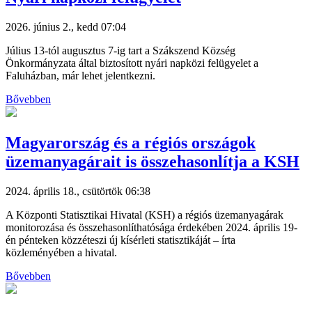
2026. június 2., kedd 07:04
Július 13-tól augusztus 7-ig tart a Szákszend Község
Önkormányzata által biztosított nyári napközi felügyelet a
Faluházban, már lehet jelentkezni.
Bővebben
Magyarország és a régiós országok
üzemanyagárait is összehasonlítja a KSH
2024. április 18., csütörtök 06:38
A Központi Statisztikai Hivatal (KSH) a régiós üzemanyagárak
monitorozása és összehasonlíthatósága érdekében 2024. április 19-
én pénteken közzéteszi új kísérleti statisztikáját – írta
közleményében a hivatal.
Bővebben