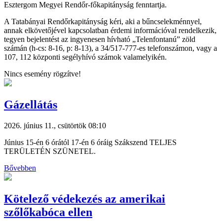
Esztergom Megyei Rendőr-főkapitányság fenntartja.
A Tatabányai Rendőrkapitányság kéri, aki a bűncselekménnyel,
annak elkövetőjével kapcsolatban érdemi információval rendelkezik,
tegyen bejelentést az ingyenesen hívható „Telenfontanú” zöld
számán (h-cs: 8-16, p: 8-13), a 34/517-777-es telefonszámon, vagy a
107, 112 központi segélyhívó számok valamelyikén.
Nincs esemény rögzítve!
Gázellátás
2026. június 11., csütörtök 08:10
Június 15-én 6 órától 17-én 6 óráig Szákszend TELJES
TERÜLETÉN SZÜNETEL.
Bővebben
Kötelező védekezés az amerikai
szőlőkabóca ellen