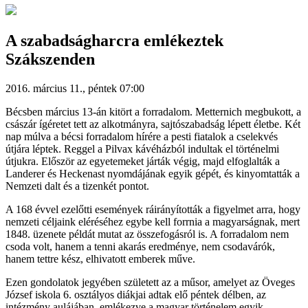
A szabadságharcra emlékeztek
Szákszenden
2016. március 11., péntek 07:00
Bécsben március 13-án kitört a forradalom. Metternich megbukott, a
császár ígéretet tett az alkotmányra, sajtószabadság lépett életbe. Két
nap múlva a bécsi forradalom hírére a pesti fiatalok a cselekvés
útjára léptek. Reggel a Pilvax kávéházból indultak el történelmi
útjukra. Először az egyetemeket járták végig, majd elfoglalták a
Landerer és Heckenast nyomdájának egyik gépét, és kinyomtatták a
Nemzeti dalt és a tizenkét pontot.
A 168 évvel ezelőtti események ráirányították a figyelmet arra, hogy
nemzeti céljaink eléréséhez egybe kell forrnia a magyarságnak, mert
1848. üzenete példát mutat az összefogásról is. A forradalom nem
csoda volt, hanem a tenni akarás eredménye, nem csodavárók,
hanem tettre kész, elhivatott emberek műve.
Ezen gondolatok jegyében született az a műsor, amelyet az Öveges
József iskola 6. osztályos diákjai adtak elő péntek délben, az
intézmény aulájában, emlékezve a magyar történelem egyik