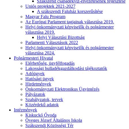
Szákszend csapadékvíz-elvezetésének fejlesztése
Uniós projektek 2021-2027
A szákszendi Faluház korszerűsítése
Magyar Falu Program
Az Európai Parlament tagjainak választása 2019.
Helyi önkormányzati képviselők és polgármester
választása 2019.
Helyi Választási Bizottság
Parlamenti Választások 2022
Helyi önkormányzati képviselők és polgármester
választása 2024.
Polgármesteri Hivatal
Elérhetőség, ügyfélfogadás
Lakossági hulladékgazdálkodási tájékoztatók
Adóügyek
Hatósági ügyek
Hirdetmények
Önkormányzati Elektronikus Ügyintézés
Pályázatok
Szabályzatok, tervek
Közérdekű adatok
Intézmények
Kiskuckó Óvoda
Öveges József Általános Iskola
Szákszendi Közösségi Tér