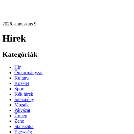
2026. augusztus 9.
Hírek
Kategóriák
Hír
Önkormányzat
Kultúra
Közélet
Sport
Kék hírek
Intézmény
Mozaik
Pályázat
Ünnep
Zene
Statisztika
Egészség