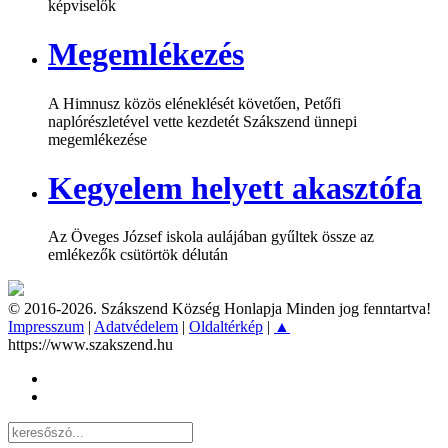
képviselők
Megemlékezés
A Himnusz közös eléneklését követően, Petőfi
naplórészletével vette kezdetét Szákszend ünnepi
megemlékezése
Kegyelem helyett akasztófa
Az Öveges József iskola aulájában gyűltek össze az
emlékezők csütörtök délután
© 2016-2026. Szákszend Község Honlapja Minden jog fenntartva!
Impresszum
|
Adatvédelem
|
Oldaltérkép
|
▲
https://www.szakszend.hu