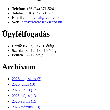
Telefon:
+36 (34) 371-524
Telefax:
+36 (34) 371-524
Email cím:
hivatal@szakszend.hu
Web:
https://www.szakszend.hu
Ügyfélfogadás
Hétfő:
8 - 12, 13 - 16 óráig
Szerda:
8 - 12, 13 - 16 óráig
Péntek:
8 - 12 óráig
Archívum
2026 augusztus (2)
2026 július (10)
2026 június (17)
2026 május (13)
2026 április (15)
2026 március (13)