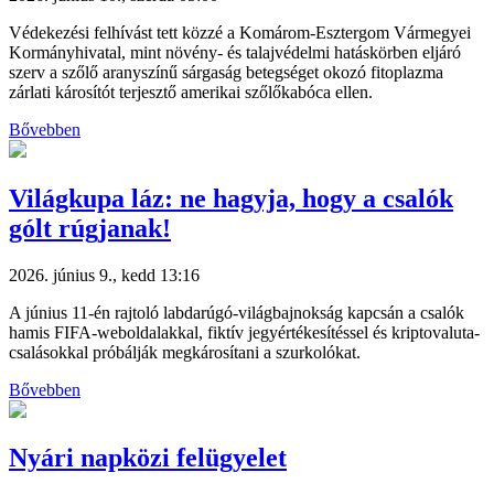
Védekezési felhívást tett közzé a Komárom-Esztergom Vármegyei
Kormányhivatal, mint növény- és talajvédelmi hatáskörben eljáró
szerv a szőlő aranyszínű sárgaság betegséget okozó fitoplazma
zárlati károsítót terjesztő amerikai szőlőkabóca ellen.
Bővebben
Világkupa láz: ne hagyja, hogy a csalók
gólt rúgjanak!
2026. június 9., kedd 13:16
A június 11-én rajtoló labdarúgó-világbajnokság kapcsán a csalók
hamis FIFA-weboldalakkal, fiktív jegyértékesítéssel és kriptovaluta-
csalásokkal próbálják megkárosítani a szurkolókat.
Bővebben
Nyári napközi felügyelet