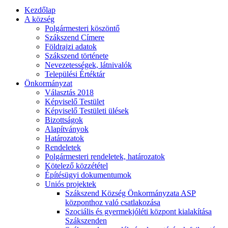
Kezdőlap
A község
Polgármesteri köszöntő
Szákszend Címere
Földrajzi adatok
Szákszend története
Nevezetességek, látnivalók
Települési Értéktár
Önkormányzat
Választás 2018
Képviselő Testület
Képviselő Testületi ülések
Bizottságok
Alapítványok
Határozatok
Rendeletek
Polgármesteri rendeletek, határozatok
Kötelező közzététel
Építésügyi dokumentumok
Uniós projektek
Szákszend Község Önkormányzata ASP
központhoz való csatlakozása
Szociális és gyermekjóléti központ kialakítása
Szákszenden