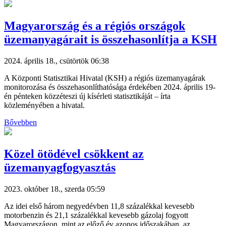
Magyarország és a régiós országok
üzemanyagárait is összehasonlítja a KSH
2024. április 18., csütörtök 06:38
A Központi Statisztikai Hivatal (KSH) a régiós üzemanyagárak
monitorozása és összehasonlíthatósága érdekében 2024. április 19-
én pénteken közzéteszi új kísérleti statisztikáját – írta
közleményében a hivatal.
Bővebben
Közel ötödével csökkent az
üzemanyagfogyasztás
2023. október 18., szerda 05:59
Az idei első három negyedévben 11,8 százalékkal kevesebb
motorbenzin és 21,1 százalékkal kevesebb gázolaj fogyott
Magyarországon, mint az előző év azonos időszakában, az