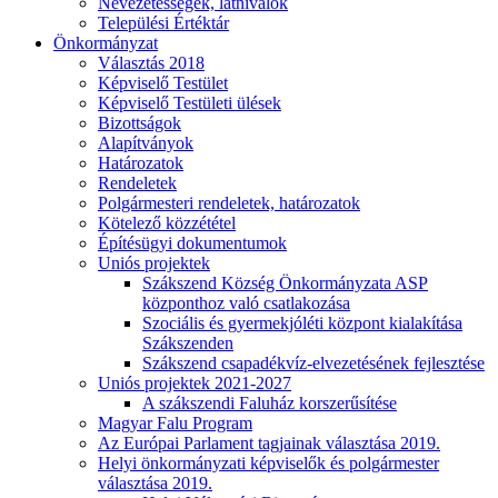
Nevezetességek, látnivalók
Települési Értéktár
Önkormányzat
Választás 2018
Képviselő Testület
Képviselő Testületi ülések
Bizottságok
Alapítványok
Határozatok
Rendeletek
Polgármesteri rendeletek, határozatok
Kötelező közzététel
Építésügyi dokumentumok
Uniós projektek
Szákszend Község Önkormányzata ASP
központhoz való csatlakozása
Szociális és gyermekjóléti központ kialakítása
Szákszenden
Szákszend csapadékvíz-elvezetésének fejlesztése
Uniós projektek 2021-2027
A szákszendi Faluház korszerűsítése
Magyar Falu Program
Az Európai Parlament tagjainak választása 2019.
Helyi önkormányzati képviselők és polgármester
választása 2019.