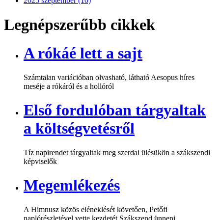
2025 szeptember (10)
Legnépszerűbb cikkek
A rókáé lett a sajt
Számtalan variációban olvasható, látható Aesopus híres
meséje a rókáról és a hollóról
Első fordulóban tárgyaltak
a költségvetésről
Tíz napirendet tárgyaltak meg szerdai ülésükön a szákszendi
képviselők
Megemlékezés
A Himnusz közös eléneklését követően, Petőfi
naplórészletével vette kezdetét Szákszend ünnepi