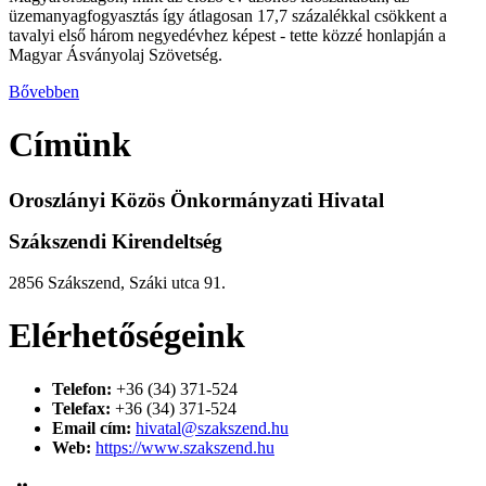
üzemanyagfogyasztás így átlagosan 17,7 százalékkal csökkent a
tavalyi első három negyedévhez képest - tette közzé honlapján a
Magyar Ásványolaj Szövetség.
Bővebben
Címünk
Oroszlányi Közös Önkormányzati Hivatal
Szákszendi Kirendeltség
2856 Szákszend, Száki utca 91.
Elérhetőségeink
Telefon:
+36 (34) 371-524
Telefax:
+36 (34) 371-524
Email cím:
hivatal@szakszend.hu
Web:
https://www.szakszend.hu