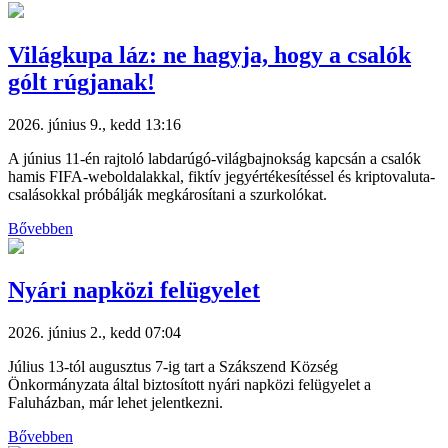
Világkupa láz: ne hagyja, hogy a csalók
gólt rúgjanak!
2026. június 9., kedd 13:16
A június 11-én rajtoló labdarúgó-világbajnokság kapcsán a csalók
hamis FIFA-weboldalakkal, fiktív jegyértékesítéssel és kriptovaluta-
csalásokkal próbálják megkárosítani a szurkolókat.
Bővebben
Nyári napközi felügyelet
2026. június 2., kedd 07:04
Július 13-tól augusztus 7-ig tart a Szákszend Község
Önkormányzata által biztosított nyári napközi felügyelet a
Faluházban, már lehet jelentkezni.
Bővebben