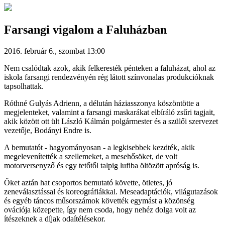
Farsangi vigalom a Faluházban
2016. február 6., szombat 13:00
Nem csalódtak azok, akik felkeresték pénteken a faluházat, ahol az
iskola farsangi rendezvényén rég látott színvonalas produkcióknak
tapsolhattak.
Róthné Gulyás Adrienn, a délután háziasszonya köszöntötte a
megjelenteket, valamint a farsangi maskarákat elbíráló zsűri tagjait,
akik között ott ült László Kálmán polgármester és a szülői szervezet
vezetője, Bodányi Endre is.
A bemutatót - hagyományosan - a legkisebbek kezdték, akik
megelevenítették a szellemeket, a mesehősöket, de volt
motorversenyző és egy tetőtől talpig lufiba öltözött apróság is.
Őket aztán hat csoportos bemutató követte, ötletes, jó
zeneválasztással és koreográfiákkal. Meseadaptációk, világutazások
és egyéb táncos műsorszámok követték egymást a közönség
ovációja közepette, így nem csoda, hogy nehéz dolga volt az
ítészeknek a díjak odaítélésekor.