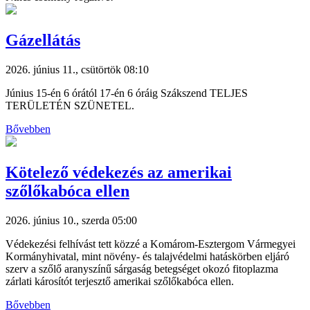
Gázellátás
2026. június 11., csütörtök 08:10
Június 15-én 6 órától 17-én 6 óráig Szákszend TELJES
TERÜLETÉN SZÜNETEL.
Bővebben
Kötelező védekezés az amerikai
szőlőkabóca ellen
2026. június 10., szerda 05:00
Védekezési felhívást tett közzé a Komárom-Esztergom Vármegyei
Kormányhivatal, mint növény- és talajvédelmi hatáskörben eljáró
szerv a szőlő aranyszínű sárgaság betegséget okozó fitoplazma
zárlati károsítót terjesztő amerikai szőlőkabóca ellen.
Bővebben