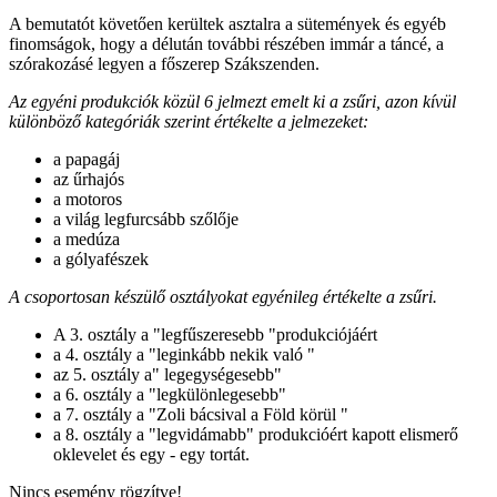
A bemutatót követően kerültek asztalra a sütemények és egyéb
finomságok, hogy a délután további részében immár a táncé, a
szórakozásé legyen a főszerep Szákszenden.
Az egyéni produkciók közül 6 jelmezt emelt ki a zsűri, azon kívül
különböző kategóriák szerint értékelte a jelmezeket:
a papagáj
az űrhajós
a motoros
a világ legfurcsább szőlője
a medúza
a gólyafészek
A csoportosan készülő osztályokat egyénileg értékelte a zsűri.
A 3. osztály a "legfűszeresebb "produkciójáért
a 4. osztály a "leginkább nekik való "
az 5. osztály a" legegységesebb"
a 6. osztály a "legkülönlegesebb"
a 7. osztály a "Zoli bácsival a Föld körül "
a 8. osztály a "legvidámabb" produkcióért kapott elismerő
oklevelet és egy - egy tortát.
Nincs esemény rögzítve!