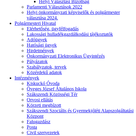
Helyi Választási Bizottság
Parlamenti Választások 2022
Helyi önkormányzati képviselők és polgármester
választása 2024.
Polgármesteri Hivatal
Elérhetőség, ügyfélfogadás
Lakossági hulladékgazdálkodási tájékoztatók
Adóügyek
Hatósági ügyek
Hirdetmények
Önkormányzati Elektronikus Ügyintézés
Pályázatok
Szabályzatok, tervek
Közérdekű adatok
Intézmények
Kiskuckó Óvoda
Öveges József Általános Iskola
Szákszendi Közösségi Tér
Orvosi ellátás
Körzeti megbízott
Szákszendi Szociális és Gyermekjóléti Alapszolgáltatási
Központ
Falugazdász
Posta
Civil szervezetek