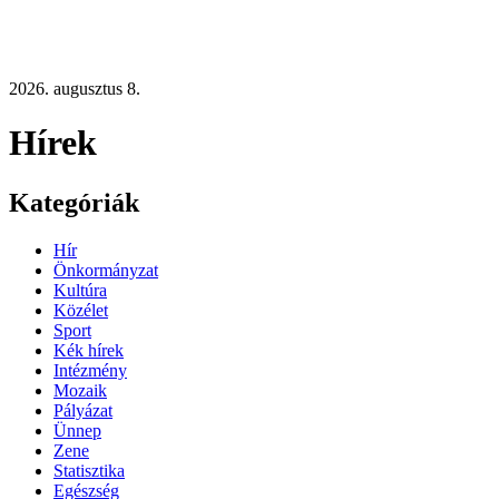
2026. augusztus 8.
Hírek
Kategóriák
Hír
Önkormányzat
Kultúra
Közélet
Sport
Kék hírek
Intézmény
Mozaik
Pályázat
Ünnep
Zene
Statisztika
Egészség