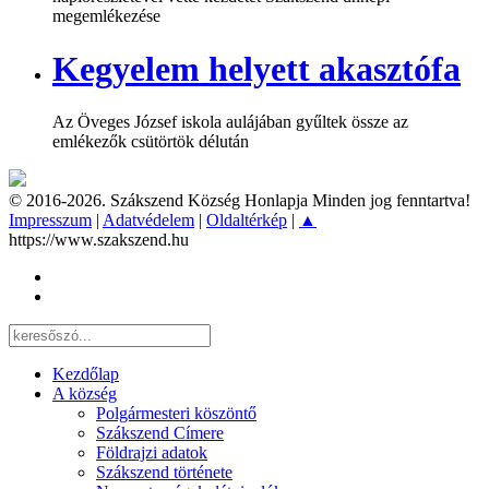
megemlékezése
Kegyelem helyett akasztófa
Az Öveges József iskola aulájában gyűltek össze az
emlékezők csütörtök délután
© 2016-2026. Szákszend Község Honlapja Minden jog fenntartva!
Impresszum
|
Adatvédelem
|
Oldaltérkép
|
▲
https://www.szakszend.hu
Kezdőlap
A község
Polgármesteri köszöntő
Szákszend Címere
Földrajzi adatok
Szákszend története