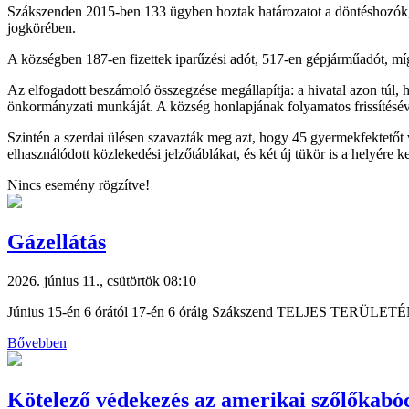
Szákszenden 2015-ben 133 ügyben hoztak határozatot a döntéshozók, és
jogkörében.
A községben 187-en fizettek iparűzési adót, 517-en gépjárműadót, míg
Az elfogadott beszámoló összegzése megállapítja: a hivatal azon túl, hog
önkormányzati munkáját. A község honlapjának folyamatos frissítésével 
Szintén a szerdai ülésen szavazták meg azt, hogy 45 gyermekfektetőt vá
elhasználódott közlekedési jelzőtáblákat, és két új tükör is a helyére 
Nincs esemény rögzítve!
Gázellátás
2026. június 11., csütörtök 08:10
Június 15-én 6 órától 17-én 6 óráig Szákszend TELJES TERÜL
Bővebben
Kötelező védekezés az amerikai szőlőkabóc