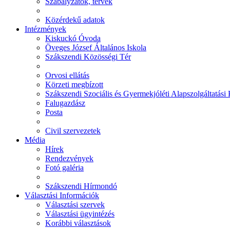
Szabályzatok, tervek
Közérdekű adatok
Intézmények
Kiskuckó Óvoda
Öveges József Általános Iskola
Szákszendi Közösségi Tér
Orvosi ellátás
Körzeti megbízott
Szákszendi Szociális és Gyermekjóléti Alapszolgáltatási
Falugazdász
Posta
Civil szervezetek
Média
Hírek
Rendezvények
Fotó galéria
Szákszendi Hírmondó
Választási Információk
Választási szervek
Választási ügyintézés
Korábbi választások