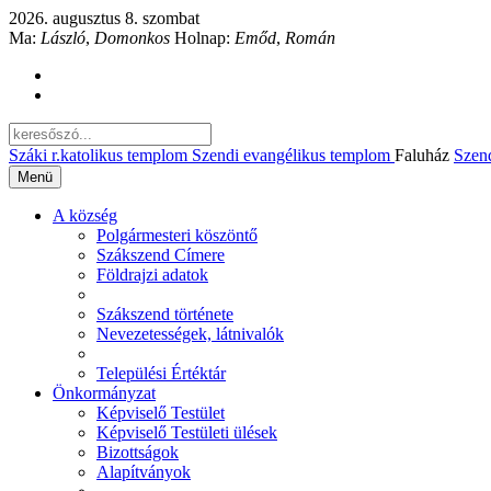
2026. augusztus 8. szombat
Ma:
László
,
Domonkos
Holnap:
Emőd
,
Román
Száki r.katolikus templom
Szendi evangélikus templom
Faluház
Szen
Menü
A község
Polgármesteri köszöntő
Szákszend Címere
Földrajzi adatok
Szákszend története
Nevezetességek, látnivalók
Települési Értéktár
Önkormányzat
Képviselő Testület
Képviselő Testületi ülések
Bizottságok
Alapítványok