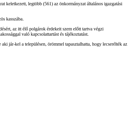
at keletkezett, legtöbb (561) az önkormányzat általános igazgatási
zös kasszába.
ésért, az itt élő polgárok érdekeit szem előtt tartva végzi
kossággal való kapcsolattartást és tájékoztatást.
aki jár-kel a településen, örömmel tapasztalhatta, hogy lecserélték az