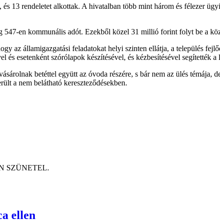
 13 rendeletet alkottak. A hivatalban több mint három és félezer ügyir
 547-en kommunális adót. Ezekből közel 31 millió forint folyt be a kö
y az államigazgatási feladatokat helyi szinten ellátja, a település fejlőd
és esetenként szórólapok készítésével, és kézbesítésével segítették a la
sárolnak betéttel együtt az óvoda részére, s bár nem az ülés témája, de 
került a nem belátható kereszteződésekben.
ETÉN SZÜNETEL.
a ellen