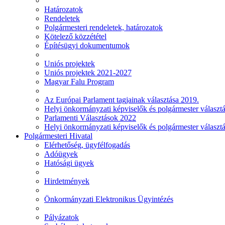
Határozatok
Rendeletek
Polgármesteri rendeletek, határozatok
Kötelező közzététel
Építésügyi dokumentumok
Uniós projektek
Uniós projektek 2021-2027
Magyar Falu Program
Az Európai Parlament tagjainak választása 2019.
Helyi önkormányzati képviselők és polgármester választ
Parlamenti Választások 2022
Helyi önkormányzati képviselők és polgármester választ
Polgármesteri Hivatal
Elérhetőség, ügyfélfogadás
Adóügyek
Hatósági ügyek
Hirdetmények
Önkormányzati Elektronikus Ügyintézés
Pályázatok