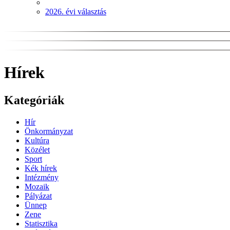
2026. évi választás
Hírek
Kategóriák
Hír
Önkormányzat
Kultúra
Közélet
Sport
Kék hírek
Intézmény
Mozaik
Pályázat
Ünnep
Zene
Statisztika