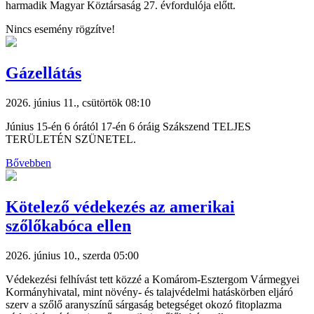
harmadik Magyar Köztársaság 27. évfordulója előtt.
Nincs esemény rögzítve!
Gázellátás
2026. június 11., csütörtök 08:10
Június 15-én 6 órától 17-én 6 óráig Szákszend TELJES
TERÜLETÉN SZÜNETEL.
Bővebben
Kötelező védekezés az amerikai
szőlőkabóca ellen
2026. június 10., szerda 05:00
Védekezési felhívást tett közzé a Komárom-Esztergom Vármegyei
Kormányhivatal, mint növény- és talajvédelmi hatáskörben eljáró
szerv a szőlő aranyszínű sárgaság betegséget okozó fitoplazma