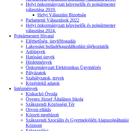
Helyi önkormányzati képviselők és polgármester
választása 2019.
Helyi Választási Bizottság
Parlamenti Választások 2022
Helyi önkormányzati képviselők és polgármester
választása 2024.
Polgármesteri Hivatal
Elérhetőség, ügyfélfogadás
Lakossági hulladékgazdálkodási tájékoztatók
Adóügyek
Hatósági ügyek
Hirdetmények
Önkormányzati Elektronikus Ügyintézés
Pályázatok
Szabályzatok, tervek
Közérdekű adatok
Intézmények
Kiskuckó Óvoda
Öveges József Általános Iskola
Szákszendi Közösségi Tér
Orvosi ellátás
Körzeti megbízott
Szákszendi Szociális és Gyermekjóléti Alapszolgáltatási
Központ
Falugazdász