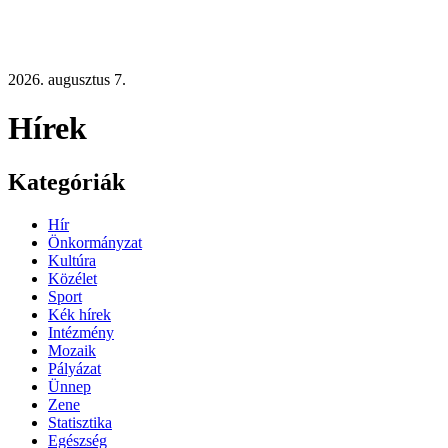
2026. augusztus 7.
Hírek
Kategóriák
Hír
Önkormányzat
Kultúra
Közélet
Sport
Kék hírek
Intézmény
Mozaik
Pályázat
Ünnep
Zene
Statisztika
Egészség