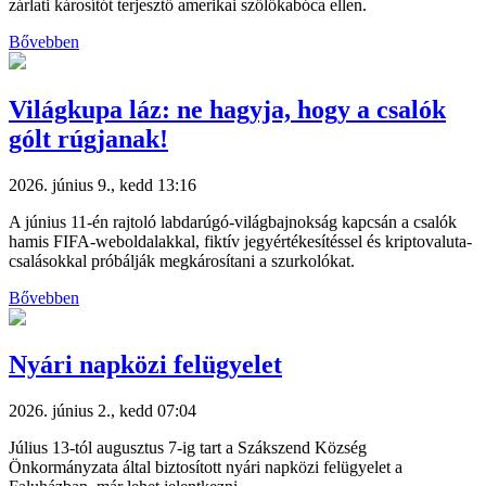
zárlati károsítót terjesztő amerikai szőlőkabóca ellen.
Bővebben
Világkupa láz: ne hagyja, hogy a csalók
gólt rúgjanak!
2026. június 9., kedd 13:16
A június 11-én rajtoló labdarúgó-világbajnokság kapcsán a csalók
hamis FIFA-weboldalakkal, fiktív jegyértékesítéssel és kriptovaluta-
csalásokkal próbálják megkárosítani a szurkolókat.
Bővebben
Nyári napközi felügyelet
2026. június 2., kedd 07:04
Július 13-tól augusztus 7-ig tart a Szákszend Község
Önkormányzata által biztosított nyári napközi felügyelet a