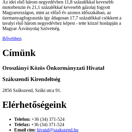
Az idei első három negyedévben 11,8 százalékkal kevesebb
motorbenzin és 21,1 százalékkal kevesebb gázolaj fogyott
Magyarországon, mint az előző év azonos időszakában, az
üzemanyagfogyasztás így átlagosan 17,7 százalékkal csökkent a
tavalyi első három negyedévhez képest - tette közzé honlapján a
Magyar Ásványolaj Szövetség.
Bővebben
Címünk
Oroszlányi Közös Önkormányzati Hivatal
Szákszendi Kirendeltség
2856 Szákszend, Száki utca 91.
Elérhetőségeink
Telefon:
+36 (34) 371-524
Telefax:
+36 (34) 371-524
Email cím:
hivatal@szakszend.hu