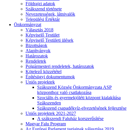
Földrajzi adatok
Szákszend története
Nevezetességek, látnivalók
Települési Értéktár
Önkormányzat
Választás 2018
Képviselő Testület
Képviselő Testületi ülések
Bizottságok
Alapítványok
Határozatok
Rendeletek
Polgármesteri rendeletek, határozatok
Kötelező közzététel
Építésügyi dokumentumok
Uniós projektek
Szákszend Község Önkormányzata ASP
központhoz való csatlakozása
Szociális és gyermekjóléti központ kialakítása
Szákszenden
Szákszend csapadékvíz-elvezetésének fejlesztése
Uniós projektek 2021-2027
A szákszendi Faluház korszerűsítése
Magyar Falu Program
Az Európai Parlament tagjainak választása 2019.