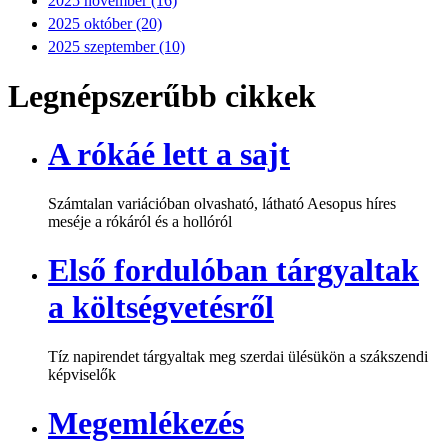
2025 november (16)
2025 október (20)
2025 szeptember (10)
Legnépszerűbb cikkek
A rókáé lett a sajt
Számtalan variációban olvasható, látható Aesopus híres
meséje a rókáról és a hollóról
Első fordulóban tárgyaltak
a költségvetésről
Tíz napirendet tárgyaltak meg szerdai ülésükön a szákszendi
képviselők
Megemlékezés