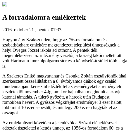
A forradalomra emlékeztek
2016. október 21., péntek 07:33
Hagyomány Szákszenden, hogy az ’56-os forradalom és
szabadságharc emlékére megrendezett települési ünnepségnek a
helyi Öveges József iskola ad otthont. A péntek déli
megemlékezésen az intézmény vezetői, a község lakói mellett ott
volt Hartmann Imre alpolgármester és a képviselő-testület több tagja
is.
A Szekeres Enikő magyartanár és Csonka Zoltán osztályfőnök által
szerkesztett összeállításban a 8. évfolyamos diákok egy család
mindennapjain keresztül idézték fel az eseményeket a reményteli
kezdetektől november 4-ig, amikor hajnalban megindult a szovjet
katonai támadás. A túlerő győzött, a harcok után Budapest
romokban hevert. A gyászos végkifejlet eredménye: 3 ezer halott,
több mint 10 ezer sebesült, és mintegy 200 ezren hagyták el az
országot.
Az emlékműsort követően a jelenlévők a Szózat eléneklésével
adóztak tisztelettel a kettős ünnep, az 1956-os forradalom 60. és a