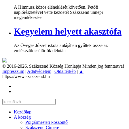
A Himnusz közös eléneklését követően, Petőfi
naplórészletével vette kezdetét Szákszend ünnepi
megemlékezése
Kegyelem helyett akasztófa
Az Öveges József iskola aulájában gyűltek össze az
emlékezők csütörtök délután
© 2016-2026. Szákszend Község Honlapja Minden jog fenntartva!
Impresszum
|
Adatvédelem
|
Oldaltérkép
|
▲
https://www.szakszend.hu
Kezdőlap
A község
Polgármesteri köszöntő
Szákszend Címere