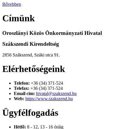
Bővebben
Címünk
Oroszlányi Közös Önkormányzati Hivatal
Szákszendi Kirendeltség
2856 Szákszend, Száki utca 91.
Elérhetőségeink
Telefon:
+36 (34) 371-524
Telefax:
+36 (34) 371-524
Email cím:
hivatal@szakszend.hu
Web:
https://www.szakszend.hu
Ügyfélfogadás
Hétfő:
8 - 12, 13 - 16 óráig