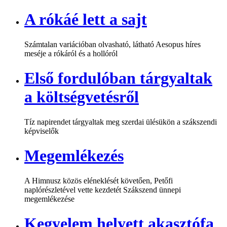
A rókáé lett a sajt
Számtalan variációban olvasható, látható Aesopus híres
meséje a rókáról és a hollóról
Első fordulóban tárgyaltak
a költségvetésről
Tíz napirendet tárgyaltak meg szerdai ülésükön a szákszendi
képviselők
Megemlékezés
A Himnusz közös eléneklését követően, Petőfi
naplórészletével vette kezdetét Szákszend ünnepi
megemlékezése
Kegyelem helyett akasztófa