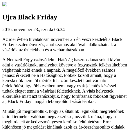
Újra Black Friday
2016. november 23., szerda 06:34
Az idei évben hivatalosan november 25-én veszi kezdetét a Black
Friday kezdeményezés, ahol számos akcióval találkozhatnak a
vásárlók az üzletekben és a webáruházakban.
A Nemzeti Fogyasztóvédelmi Hatóság hasznos tanácsokat kíván
adni a vásárlóknak, amelyeket követve a fogyasztók felkészültebben
vághatnak neki ennek a napnak. A megelőző években számos
panasz érkezett be a Hatósághoz, többek között amiatt, hogy a
kereskedők nem jól mérték fel az árukészlet iránt várható
érdeklődést, így több esetben nem, vagy csak jelentős késéssel
tudtak eleget tenni a vásárlási feltételeknek. A vitás helyzetek
elkerülése miatt azt tanácsoljuk, hogy fordítsanak fokozott figyelmet
a „Black Friday” napján lebonyolított vásárlásokra.
Miután jól megfontoltuk, hogy az általunk leginkább megfelelőnek
tartott terméket valóban megvesszük-e, nézzünk utána, hogy a
meghirdetett ár kedvezményesen került-e feltüntetésre. Erre
különösen jó megoldást kínálnak azok az ár-összehasonlító oldalak,