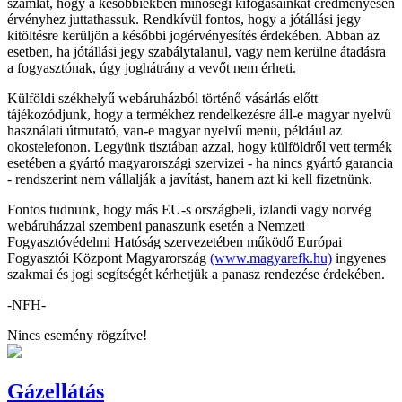
számlát, hogy a későbbiekben minőségi kifogásainkat eredményesen
érvényhez juttathassuk. Rendkívül fontos, hogy a jótállási jegy
kitöltésre kerüljön a későbbi jogérvényesítés érdekében. Abban az
esetben, ha jótállási jegy szabálytalanul, vagy nem kerülne átadásra
a fogyasztónak, úgy joghátrány a vevőt nem érheti.
Külföldi székhelyű webáruházból történő vásárlás előtt
tájékozódjunk, hogy a termékhez rendelkezésre áll-e magyar nyelvű
használati útmutató, van-e magyar nyelvű menü, például az
okostelefonon. Legyünk tisztában azzal, hogy külföldről vett termék
esetében a gyártó magyarországi szervizei - ha nincs gyártó garancia
- rendszerint nem vállalják a javítást, hanem azt ki kell fizetnünk.
Fontos tudnunk, hogy más EU-s országbeli, izlandi vagy norvég
webáruházzal szembeni panaszunk esetén a Nemzeti
Fogyasztóvédelmi Hatóság szervezetében működő Európai
Fogyasztói Központ Magyarország
(www.magyarefk.hu)
ingyenes
szakmai és jogi segítségét kérhetjük a panasz rendezése érdekében.
-NFH-
Nincs esemény rögzítve!
Gázellátás