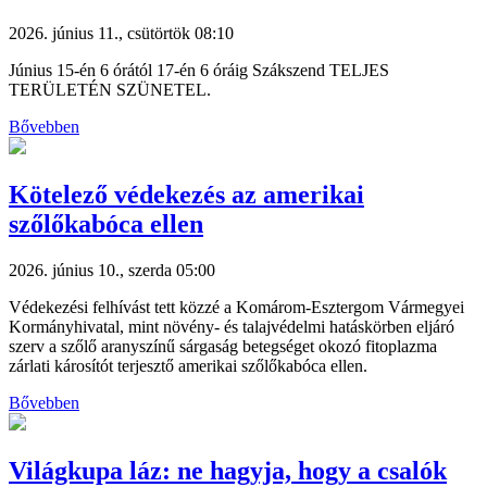
2026. június 11., csütörtök 08:10
Június 15-én 6 órától 17-én 6 óráig Szákszend TELJES
TERÜLETÉN SZÜNETEL.
Bővebben
Kötelező védekezés az amerikai
szőlőkabóca ellen
2026. június 10., szerda 05:00
Védekezési felhívást tett közzé a Komárom-Esztergom Vármegyei
Kormányhivatal, mint növény- és talajvédelmi hatáskörben eljáró
szerv a szőlő aranyszínű sárgaság betegséget okozó fitoplazma
zárlati károsítót terjesztő amerikai szőlőkabóca ellen.
Bővebben
Világkupa láz: ne hagyja, hogy a csalók