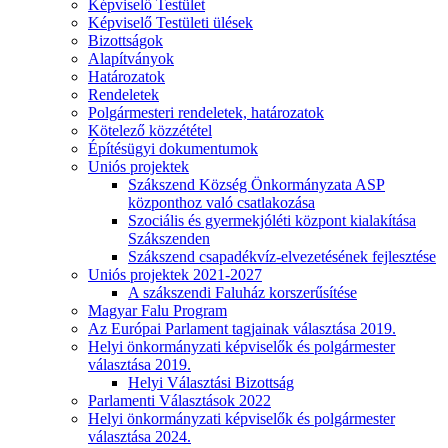
Képviselő Testület
Képviselő Testületi ülések
Bizottságok
Alapítványok
Határozatok
Rendeletek
Polgármesteri rendeletek, határozatok
Kötelező közzététel
Építésügyi dokumentumok
Uniós projektek
Szákszend Község Önkormányzata ASP
központhoz való csatlakozása
Szociális és gyermekjóléti központ kialakítása
Szákszenden
Szákszend csapadékvíz-elvezetésének fejlesztése
Uniós projektek 2021-2027
A szákszendi Faluház korszerűsítése
Magyar Falu Program
Az Európai Parlament tagjainak választása 2019.
Helyi önkormányzati képviselők és polgármester
választása 2019.
Helyi Választási Bizottság
Parlamenti Választások 2022
Helyi önkormányzati képviselők és polgármester
választása 2024.