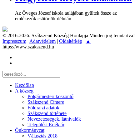
Az Öveges József iskola aulájában gyűltek össze az
emlékezők csütörtök délután
© 2016-2026. Szákszend Község Honlapja Minden jog fenntartva!
Impresszum
|
Adatvédelem
|
Oldaltérkép
|
▲
https://www.szakszend.hu
Kezdőlap
A község
Polgármesteri köszöntő
Szákszend Címere
Földrajzi adatok
Szákszend története
Nevezetességek, látnivalók
Települési Értéktár
Önkormányzat
Választás 2018