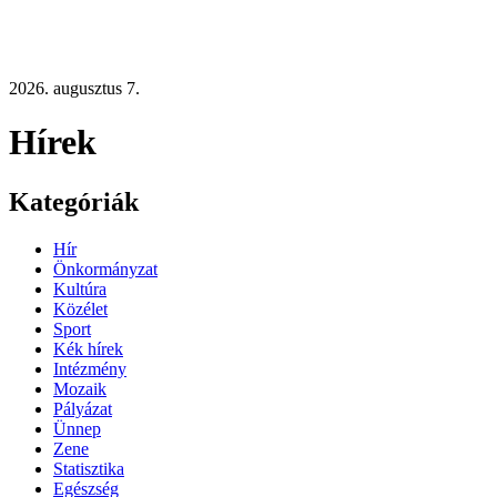
2026. augusztus 7.
Hírek
Kategóriák
Hír
Önkormányzat
Kultúra
Közélet
Sport
Kék hírek
Intézmény
Mozaik
Pályázat
Ünnep
Zene
Statisztika
Egészség