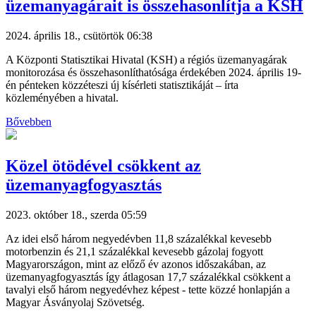
üzemanyagárait is összehasonlítja a KSH
2024. április 18., csütörtök 06:38
A Központi Statisztikai Hivatal (KSH) a régiós üzemanyagárak
monitorozása és összehasonlíthatósága érdekében 2024. április 19-
én pénteken közzéteszi új kísérleti statisztikáját – írta
közleményében a hivatal.
Bővebben
Közel ötödével csökkent az
üzemanyagfogyasztás
2023. október 18., szerda 05:59
Az idei első három negyedévben 11,8 százalékkal kevesebb
motorbenzin és 21,1 százalékkal kevesebb gázolaj fogyott
Magyarországon, mint az előző év azonos időszakában, az
üzemanyagfogyasztás így átlagosan 17,7 százalékkal csökkent a
tavalyi első három negyedévhez képest - tette közzé honlapján a
Magyar Ásványolaj Szövetség.