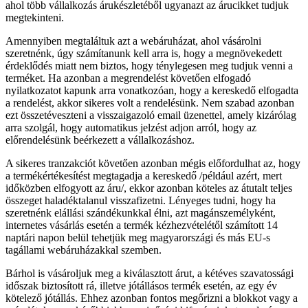
ahol több vállalkozás árukészletéből ugyanazt az árucikket tudjuk
megtekinteni.
Amennyiben megtaláltuk azt a webáruházat, ahol vásárolni
szeretnénk, úgy számítanunk kell arra is, hogy a megnövekedett
érdeklődés miatt nem biztos, hogy ténylegesen meg tudjuk venni a
terméket. Ha azonban a megrendelést követően elfogadó
nyilatkozatot kapunk arra vonatkozóan, hogy a kereskedő elfogadta
a rendelést, akkor sikeres volt a rendelésünk. Nem szabad azonban
ezt összetéveszteni a visszaigazoló email üzenettel, amely kizárólag
arra szolgál, hogy automatikus jelzést adjon arról, hogy az
előrendelésünk beérkezett a vállalkozáshoz.
A sikeres tranzakciót követően azonban mégis előfordulhat az, hogy
a termékértékesítést megtagadja a kereskedő /például azért, mert
időközben elfogyott az áru/, ekkor azonban köteles az átutalt teljes
összeget haladéktalanul visszafizetni. Lényeges tudni, hogy ha
szeretnénk elállási szándékunkkal élni, azt magánszemélyként,
internetes vásárlás esetén a termék kézhezvételétől számított 14
naptári napon belül tehetjük meg magyarországi és más EU-s
tagállami webáruházakkal szemben.
Bárhol is vásároljuk meg a kiválasztott árut, a kétéves szavatossági
időszak biztosított rá, illetve jótállásos termék esetén, az egy év
kötelező jótállás. Ehhez azonban fontos megőrizni a blokkot vagy a