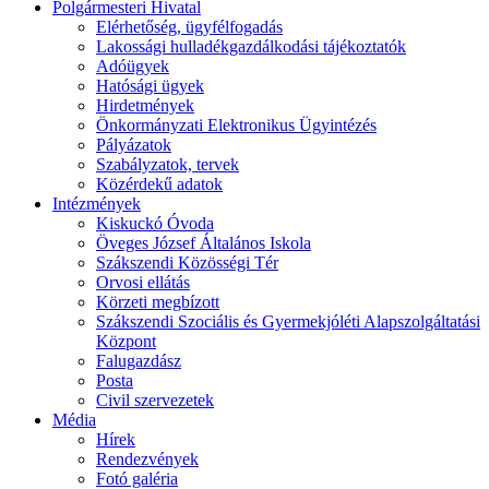
Polgármesteri Hivatal
Elérhetőség, ügyfélfogadás
Lakossági hulladékgazdálkodási tájékoztatók
Adóügyek
Hatósági ügyek
Hirdetmények
Önkormányzati Elektronikus Ügyintézés
Pályázatok
Szabályzatok, tervek
Közérdekű adatok
Intézmények
Kiskuckó Óvoda
Öveges József Általános Iskola
Szákszendi Közösségi Tér
Orvosi ellátás
Körzeti megbízott
Szákszendi Szociális és Gyermekjóléti Alapszolgáltatási
Központ
Falugazdász
Posta
Civil szervezetek
Média
Hírek
Rendezvények
Fotó galéria