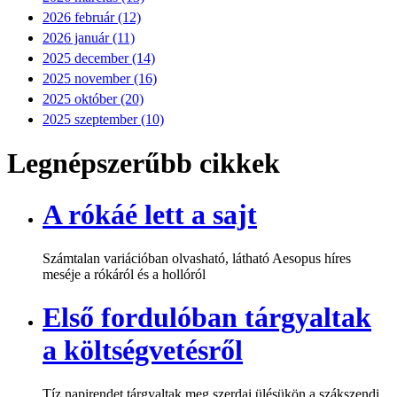
2026 február (12)
2026 január (11)
2025 december (14)
2025 november (16)
2025 október (20)
2025 szeptember (10)
Legnépszerűbb cikkek
A rókáé lett a sajt
Számtalan variációban olvasható, látható Aesopus híres
meséje a rókáról és a hollóról
Első fordulóban tárgyaltak
a költségvetésről
Tíz napirendet tárgyaltak meg szerdai ülésükön a szákszendi