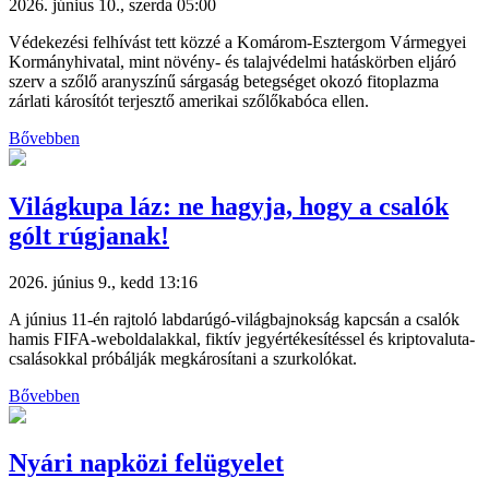
2026. június 10., szerda 05:00
Védekezési felhívást tett közzé a Komárom-Esztergom Vármegyei
Kormányhivatal, mint növény- és talajvédelmi hatáskörben eljáró
szerv a szőlő aranyszínű sárgaság betegséget okozó fitoplazma
zárlati károsítót terjesztő amerikai szőlőkabóca ellen.
Bővebben
Világkupa láz: ne hagyja, hogy a csalók
gólt rúgjanak!
2026. június 9., kedd 13:16
A június 11-én rajtoló labdarúgó-világbajnokság kapcsán a csalók
hamis FIFA-weboldalakkal, fiktív jegyértékesítéssel és kriptovaluta-
csalásokkal próbálják megkárosítani a szurkolókat.
Bővebben
Nyári napközi felügyelet