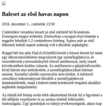
Baleset az első havas napon
2016. december 1., csütörtök 13:59
Csütörtökre virradóra leesett az első mérhető hó Komárom-
Esztergom megye területén. Elsősorban a nyugati részt érintette a
reggelre lehullott 1-2 centiméteres hóréteg. Sajnos már az első
téliesnek induló napon szükség volt a tűzoltók segítségére.
Reggel hét óra után Dad és Kömlőd között a frissen leesett hó miatt
egy útkereszteződésben megcsúszott egy személygépkocsi, és
összeütközött a keresztirányból érkező autóbusszal, mely ennek
következtében árokba csúszott. Az autóbuszon a gépjárművezetőn
kívül három utas tartózkodott, a személygépkocsiban hárman
utaztak. Személyi sérülés szerencsére nem történt. A kiérkező
oroszlányi önkormányzati tűzoltók a személygépkocsit
áramtalanították, majd a baleset miatt keletkezett forgalmi akadályt
segítettek megszüntetni.
Az elmúlt két hónap során több alkalommal hívtuk fel a figyelmet a
téli időjárás veszélyeire és az azokra történő felkészülés
fontosságára. Úgy gondoljuk ez irányú tevékenységünk, akkor kap