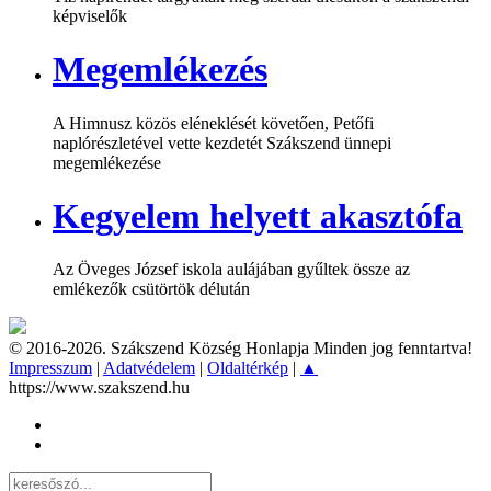
képviselők
Megemlékezés
A Himnusz közös eléneklését követően, Petőfi
naplórészletével vette kezdetét Szákszend ünnepi
megemlékezése
Kegyelem helyett akasztófa
Az Öveges József iskola aulájában gyűltek össze az
emlékezők csütörtök délután
© 2016-2026. Szákszend Község Honlapja Minden jog fenntartva!
Impresszum
|
Adatvédelem
|
Oldaltérkép
|
▲
https://www.szakszend.hu