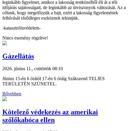
leginkább figyelmet, amikor a lakosság testközelből éli át a téli
időjárás sajátosságait, de leginkább az útviszonyok változását. Az a
célunk, hogy megelőzzük a bajt, ezért a lakosság figyelemének
felhívását elsődleges eszköznek tekintjük.
-katasztrófavédelem-
Nincs esemény rögzítve!
Gázellátás
2026. június 11., csütörtök 08:10
Június 15-én 6 órától 17-én 6 óráig Szákszend TELJES
TERÜLETÉN SZÜNETEL.
Bővebben
Kötelező védekezés az amerikai
szőlőkabóca ellen