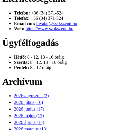
Telefon:
+36 (34) 371-524
Telefax:
+36 (34) 371-524
Email cím:
hivatal@szakszend.hu
Web:
https://www.szakszend.hu
Ügyfélfogadás
Hétfő:
8 - 12, 13 - 16 óráig
Szerda:
8 - 12, 13 - 16 óráig
Péntek:
8 - 12 óráig
Archívum
2026 augusztus (2)
2026 július (10)
2026 június (17)
2026 május (13)
2026 április (15)
2026 március (13)