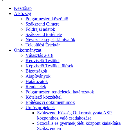
Kezdőlap
A község
Polgármesteri köszöntő
Szákszend Címere
Földrajzi adatok
Szákszend története
Nevezetességek, látnivalók
Települési Értéktár
Önkormányzat
Választás 2018
Képviselő Testület
Képviselő Testületi ülések
Bizottságok
Alapítványok
Határozatok
Rendeletek
Polgármesteri rendeletek, határozatok
Kötelező közzététel
Építésügyi dokumentumok
Uniós projektek
Szákszend Község Önkormányzata ASP
központhoz való csatlakozása
Szociális és gyermekjóléti központ kialakítása
Szákszenden