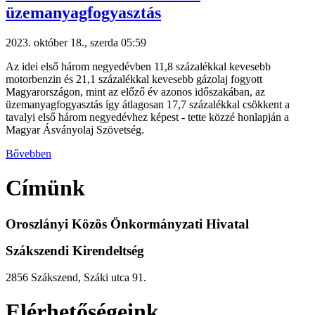
üzemanyagfogyasztás
2023. október 18., szerda 05:59
Az idei első három negyedévben 11,8 százalékkal kevesebb
motorbenzin és 21,1 százalékkal kevesebb gázolaj fogyott
Magyarországon, mint az előző év azonos időszakában, az
üzemanyagfogyasztás így átlagosan 17,7 százalékkal csökkent a
tavalyi első három negyedévhez képest - tette közzé honlapján a
Magyar Ásványolaj Szövetség.
Bővebben
Címünk
Oroszlányi Közös Önkormányzati Hivatal
Szákszendi Kirendeltség
2856 Szákszend, Száki utca 91.
Elérhetőségeink