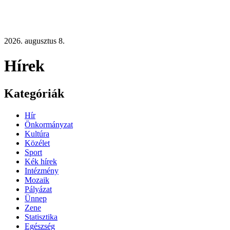
2026. augusztus 8.
Hírek
Kategóriák
Hír
Önkormányzat
Kultúra
Közélet
Sport
Kék hírek
Intézmény
Mozaik
Pályázat
Ünnep
Zene
Statisztika
Egészség