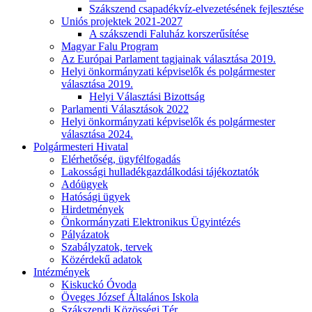
Szákszend csapadékvíz-elvezetésének fejlesztése
Uniós projektek 2021-2027
A szákszendi Faluház korszerűsítése
Magyar Falu Program
Az Európai Parlament tagjainak választása 2019.
Helyi önkormányzati képviselők és polgármester
választása 2019.
Helyi Választási Bizottság
Parlamenti Választások 2022
Helyi önkormányzati képviselők és polgármester
választása 2024.
Polgármesteri Hivatal
Elérhetőség, ügyfélfogadás
Lakossági hulladékgazdálkodási tájékoztatók
Adóügyek
Hatósági ügyek
Hirdetmények
Önkormányzati Elektronikus Ügyintézés
Pályázatok
Szabályzatok, tervek
Közérdekű adatok
Intézmények
Kiskuckó Óvoda
Öveges József Általános Iskola
Szákszendi Közösségi Tér