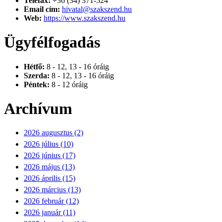
Telefax:
+36 (34) 371-524
Email cím:
hivatal@szakszend.hu
Web:
https://www.szakszend.hu
Ügyfélfogadás
Hétfő:
8 - 12, 13 - 16 óráig
Szerda:
8 - 12, 13 - 16 óráig
Péntek:
8 - 12 óráig
Archívum
2026 augusztus (2)
2026 július (10)
2026 június (17)
2026 május (13)
2026 április (15)
2026 március (13)
2026 február (12)
2026 január (11)