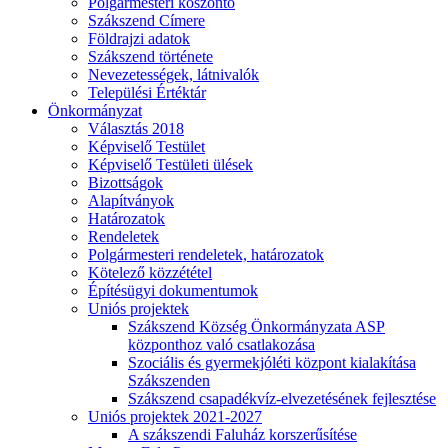
Polgármesteri köszöntő
Szákszend Címere
Földrajzi adatok
Szákszend története
Nevezetességek, látnivalók
Települési Értéktár
Önkormányzat
Választás 2018
Képviselő Testület
Képviselő Testületi ülések
Bizottságok
Alapítványok
Határozatok
Rendeletek
Polgármesteri rendeletek, határozatok
Kötelező közzététel
Építésügyi dokumentumok
Uniós projektek
Szákszend Község Önkormányzata ASP
központhoz való csatlakozása
Szociális és gyermekjóléti központ kialakítása
Szákszenden
Szákszend csapadékvíz-elvezetésének fejlesztése
Uniós projektek 2021-2027
A szákszendi Faluház korszerűsítése