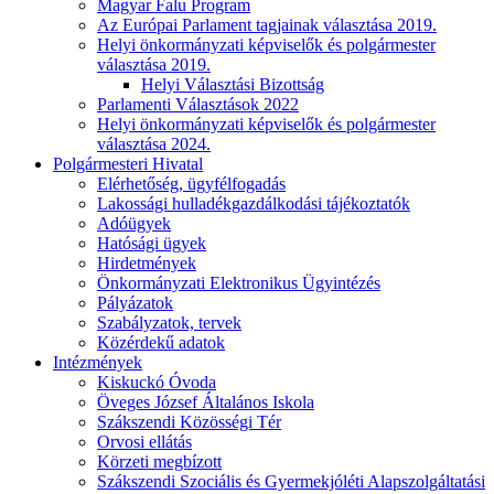
Magyar Falu Program
Az Európai Parlament tagjainak választása 2019.
Helyi önkormányzati képviselők és polgármester
választása 2019.
Helyi Választási Bizottság
Parlamenti Választások 2022
Helyi önkormányzati képviselők és polgármester
választása 2024.
Polgármesteri Hivatal
Elérhetőség, ügyfélfogadás
Lakossági hulladékgazdálkodási tájékoztatók
Adóügyek
Hatósági ügyek
Hirdetmények
Önkormányzati Elektronikus Ügyintézés
Pályázatok
Szabályzatok, tervek
Közérdekű adatok
Intézmények
Kiskuckó Óvoda
Öveges József Általános Iskola
Szákszendi Közösségi Tér
Orvosi ellátás
Körzeti megbízott
Szákszendi Szociális és Gyermekjóléti Alapszolgáltatási