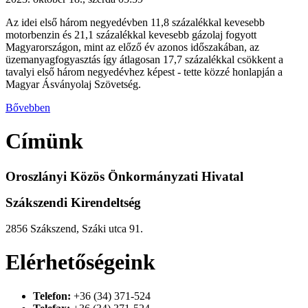
Az idei első három negyedévben 11,8 százalékkal kevesebb
motorbenzin és 21,1 százalékkal kevesebb gázolaj fogyott
Magyarországon, mint az előző év azonos időszakában, az
üzemanyagfogyasztás így átlagosan 17,7 százalékkal csökkent a
tavalyi első három negyedévhez képest - tette közzé honlapján a
Magyar Ásványolaj Szövetség.
Bővebben
Címünk
Oroszlányi Közös Önkormányzati Hivatal
Szákszendi Kirendeltség
2856 Szákszend, Száki utca 91.
Elérhetőségeink
Telefon:
+36 (34) 371-524