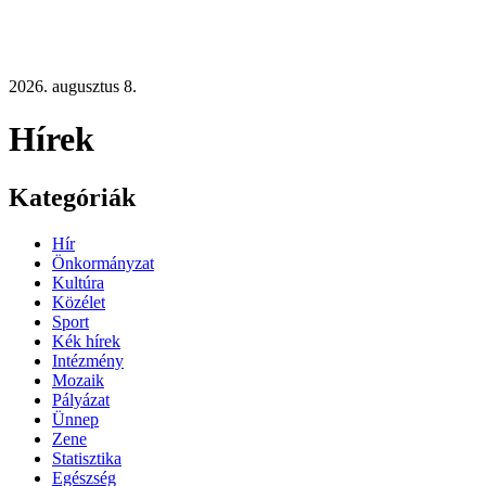
2026. augusztus 8.
Hírek
Kategóriák
Hír
Önkormányzat
Kultúra
Közélet
Sport
Kék hírek
Intézmény
Mozaik
Pályázat
Ünnep
Zene
Statisztika
Egészség