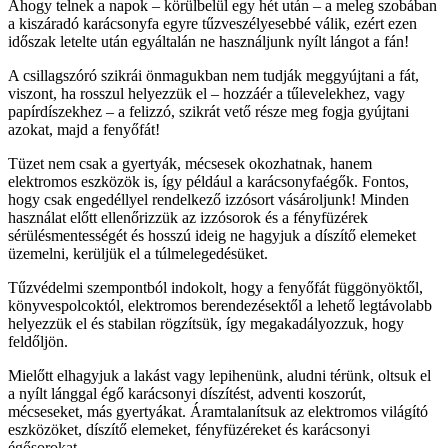
Ahogy telnek a napok – körülbelül egy hét után – a meleg szobában
a kiszáradó karácsonyfa egyre tűzveszélyesebbé válik, ezért ezen
időszak letelte után egyáltalán ne használjunk nyílt lángot a fán!
A csillagszóró szikrái önmagukban nem tudják meggyújtani a fát,
viszont, ha rosszul helyezzük el – hozzáér a tűlevelekhez, vagy
papírdíszekhez – a felizzó, szikrát vető része meg fogja gyújtani
azokat, majd a fenyőfát!
Tüzet nem csak a gyertyák, mécsesek okozhatnak, hanem
elektromos eszközök is, így például a karácsonyfaégők. Fontos,
hogy csak engedéllyel rendelkező izzósort vásároljunk! Minden
használat előtt ellenőrizzük az izzósorok és a fényfüzérek
sérülésmentességét és hosszú ideig ne hagyjuk a díszítő elemeket
üzemelni, kerüljük el a túlmelegedésüket.
Tűzvédelmi szempontból indokolt, hogy a fenyőfát függönyöktől,
könyvespolcoktól, elektromos berendezésektől a lehető legtávolabb
helyezzük el és stabilan rögzítsük, így megakadályozzuk, hogy
feldőljön.
Mielőtt elhagyjuk a lakást vagy lepihenünk, aludni térünk, oltsuk el
a nyílt lánggal égő karácsonyi díszítést, adventi koszorút,
mécseseket, más gyertyákat. Áramtalanítsuk az elektromos világító
eszközöket, díszítő elemeket, fényfüzéreket és karácsonyi
égősorokat.