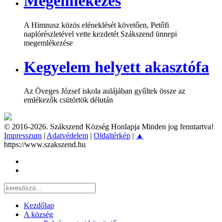
Megemlékezés
A Himnusz közös eléneklését követően, Petőfi
naplórészletével vette kezdetét Szákszend ünnepi
megemlékezése
Kegyelem helyett akasztófa
Az Öveges József iskola aulájában gyűltek össze az
emlékezők csütörtök délután
© 2016-2026. Szákszend Község Honlapja Minden jog fenntartva!
Impresszum
|
Adatvédelem
|
Oldaltérkép
|
▲
https://www.szakszend.hu
Kezdőlap
A község