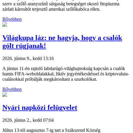
szerv a szőlő aranyszínű sárgaság betegséget okozó fitoplazma
zárlati károsítót terjesztő amerikai szőlőkabóca ellen.
Bővebben
Világkupa láz: ne hagyja, hogy a csalók
gólt rúgjanak!
2026. június 9., kedd 13:16
A június 11-én rajtoló labdarúgó-világbajnokság kapcsán a csalók
hamis FIFA-weboldalakkal, fiktív jegyértékesítéssel és kriptovaluta-
csalásokkal próbálják megkárosítani a szurkolókat.
Bővebben
Nyári napközi felügyelet
2026. június 2., kedd 07:04
Július 13-tól augusztus 7-ig tart a Szákszend Község