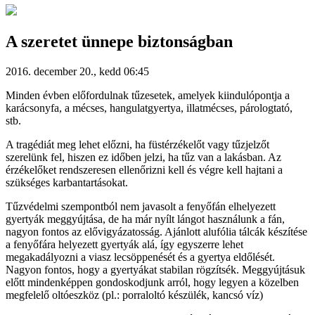
A szeretet ünnepe biztonságban
2016. december 20., kedd 06:45
Minden évben előfordulnak tűzesetek, amelyek kiindulópontja a
karácsonyfa, a mécses, hangulatgyertya, illatmécses, párologtató,
stb.
A tragédiát meg lehet előzni, ha füstérzékelőt vagy tűzjelzőt
szerelünk fel, hiszen ez időben jelzi, ha tűz van a lakásban. Az
érzékelőket rendszeresen ellenőrizni kell és végre kell hajtani a
szükséges karbantartásokat.
Tűzvédelmi szempontból nem javasolt a fenyőfán elhelyezett
gyertyák meggyújtása, de ha már nyílt lángot használunk a fán,
nagyon fontos az elővigyázatosság. Ajánlott alufólia tálcák készítése
a fenyőfára helyezett gyertyák alá, így egyszerre lehet
megakadályozni a viasz lecsöppenését és a gyertya eldőlését.
Nagyon fontos, hogy a gyertyákat stabilan rögzítsék. Meggyújtásuk
előtt mindenképpen gondoskodjunk arról, hogy legyen a közelben
megfelelő oltóeszköz (pl.: porraloltó készülék, kancsó víz)